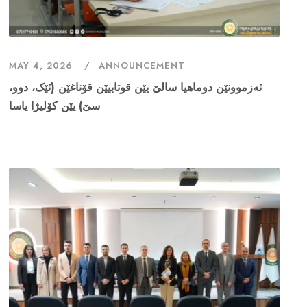
MAY 4, 2026
ANNOUNCEMENT
ئەزموونێن دوماهیا سالێ یێن قوتابیێن قۆناغێن (ئێک، دوو،
سێ) یێن کۆلیژا یاسا