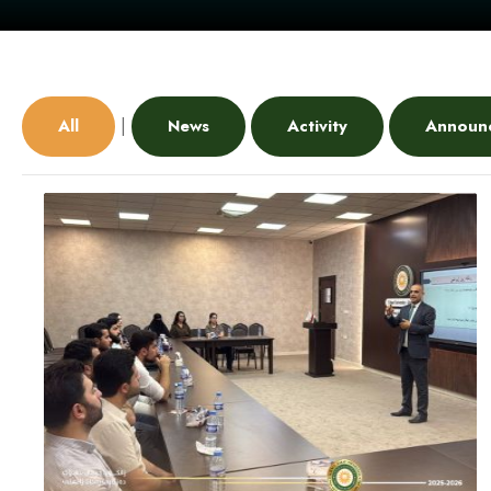
|
All
News
Activity
Announ