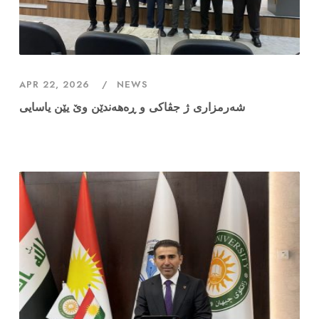
APR 22, 2026
NEWS
شەرمزاری ژ جڤاکی و ڕەهەندێن وێ یێن یاسایی