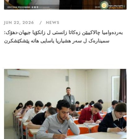
JUN 22, 2026
NEWS
بەردەوامیا چالاکییێن زەکاتا زانستی ل زانکۆیا جیهان-دهۆک:
سمینارەک ل سەر هشیاریا یاسایی هاتە پێشکێشکرن