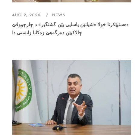
AUG 2, 2026
NEWS
دەستپێکرنا خولا «شیانێن یاسایی یێن گشتگیر» د چارچووڤێ
چالاکیێن دەزگەهێ زەکاتا زانستی دا