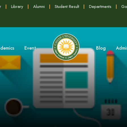
r
|
Library
|
Alumni
|
Student Result
|
Departments
|
Go
demics
Event
Blog
Admi