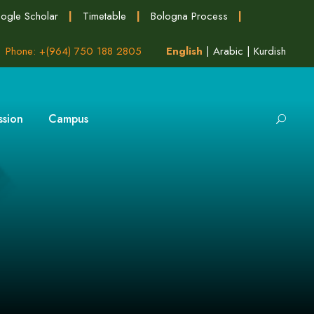
ogle Scholar
|
Timetable
|
Bologna Process
|
Phone: +(964) 750 188 2805
English
|
Arabic
|
Kurdish
ssion
Campus