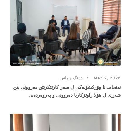
MAY 2, 2026
دەنگ و باس
ئەنجامدانا وۆرکشۆپەکێ ل سەر کارتێکرنێن دەروونی یێن
شەڕی ل هۆلا راوێژکاریا دەروونی و پەروەردەیی