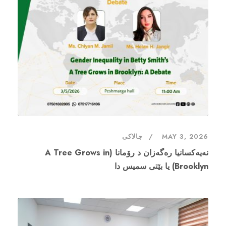
MAY 3, 2026
چالاکی
نەیەکسانیا رەگەزان د رۆمانا (A Tree Grows in
Brooklyn) یا بێتی سمیس دا