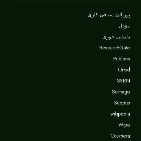
پورتالێ ستافێ کاری
موَدل
دلَنيايى جورى
ResearchGate
Publons
Orcid
SSRN
Scimago
Scopus
wikipedia
Wipo
Coursera