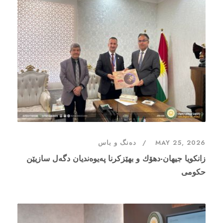
MAY 25, 2026
دەنگ و باس
زانكویا جیهان-دهۆك و بهێزكرنا په‌یوه‌ندیان دگه‌ل سازیێن
حكومى