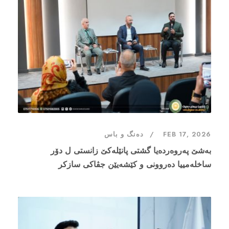
FEB 17, 2026
دەنگ و باس
بەشێ پەروەردەیا گشتی پانێلەکێ زانستی ل دۆر
ساخلەمییا دەروونی و کێشەیێن جڤاکی سازکر