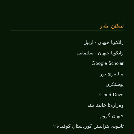
لینکێن بلەز
زانکویا جیهان - اربیل
زانکویا جیهان - سلێمانی
Google Scholar
مالپەرێ نور
پوستکرن
Cloud Drive
وەزارەتا خاندنا بلند
جیهان گروپ
تابلویێ پێزانینێن کوردستان کوڤید-١٩