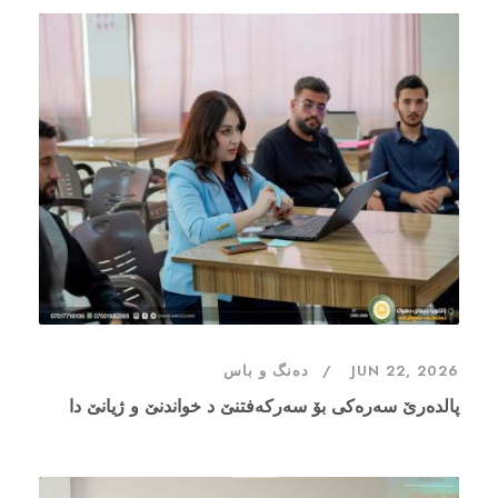
JUN 22, 2026
دەنگ و باس
پالدەرێ سەرەکى بۆ سەرکەفتنێ د خواندنێ و ژيانێ دا