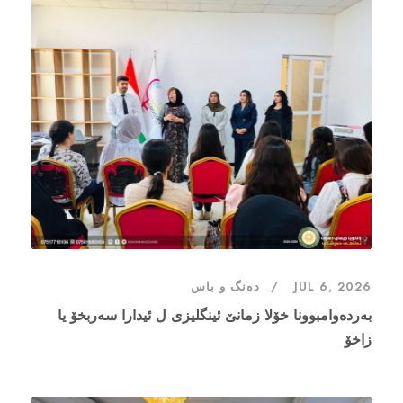
JUL 6, 2026
دەنگ و باس
بەردەوامبوونا خۆلا زمانێ ئینگلیزی ل ئیدارا سەربخۆ یا
زاخۆ