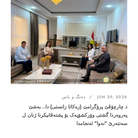
JUN 29, 2026
دەنگ و باس
د چارچۆڤێ پرۆگرامێ (زەکاتا زانستی) دا.. بەشێ
پەروەردا گشتى وۆركشۆپەک بۆ پشتەڤانیکرنا ژنان ل
سەنتەرێ "نەوا" ئەنجامدا