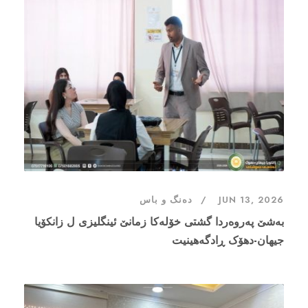
JUN 13, 2026
دەنگ و باس
بەشێ پەروەردا گشتى خۆلەکا زمانێ ئینگلیزی ل زانکۆیا
جیهان-دهۆک ڕادگه‌هینیت