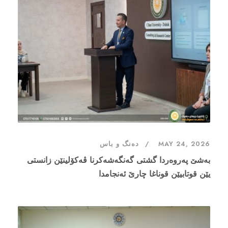
MAY 24, 2026
دەنگ و باس
بەشێ پەروەردا گشتی گەنگەشەكرنا ڤەکۆلینێن زانستی
یێن قوتابیێن قوناغا چارێ ئەنجامدا