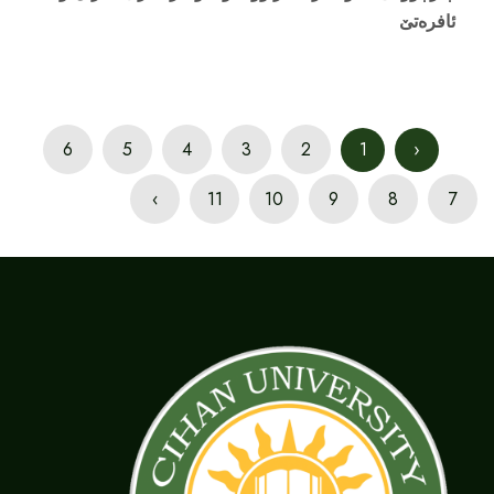
ئافرەتێ
6
5
4
3
2
1
‹
›
11
10
9
8
7