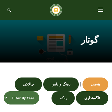
گوتار
|
هەمی
دەنگ و باس
چالاکی
ئاگەهداری
یەکە