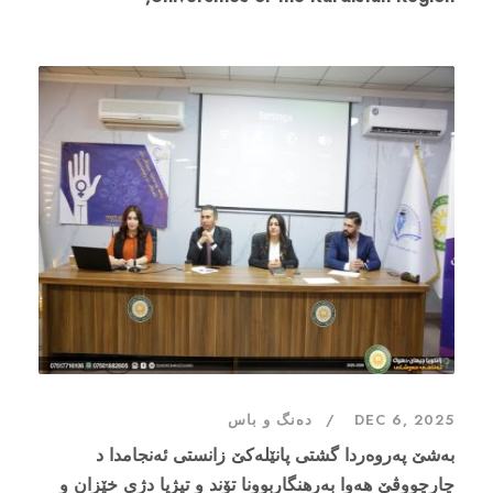
DEC 6, 2025
دەنگ و باس
به‌شێ په‌روه‌ردا گشتى پانێله‌كێ زانستى ئه‌نجامدا د
چارچووڤێ هەوا بەرهنگاربوونا تۆند و تیژیا دژی خێزان و