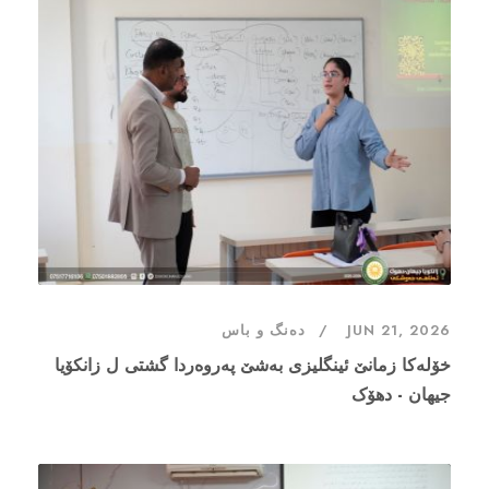
JUN 21, 2026
دەنگ و باس
خۆلەکا زمانێ ئینگلیزی بەشێ پەروەردا گشتی ل زانکۆیا
جیهان - دهۆک