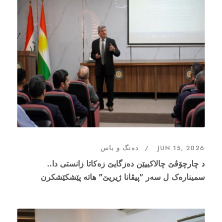
JUN 15, 2026
دەنگ و باس
د چارچۆڤێ چالاکییێن دەزگایێ زەکاتا زانستی دا..
سمینارەک ل سەر "پیڤانا ژیریێ" هاتە پێشکێشکرن