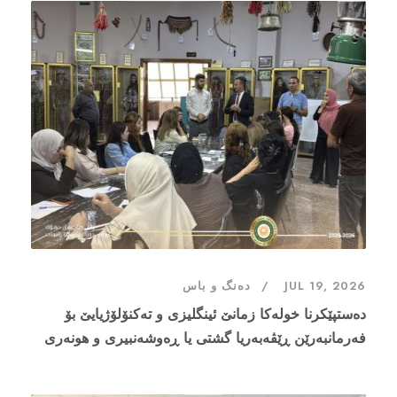
JUL 19, 2026
دەنگ و باس
دەستپێکرنا خولەکا زمانێ ئینگلیزی و تەکنۆلۆژیایێ بۆ
فەرمانبەرێن ڕێڤەبەریا گشتی یا ڕەوشەنبیری و هونەری