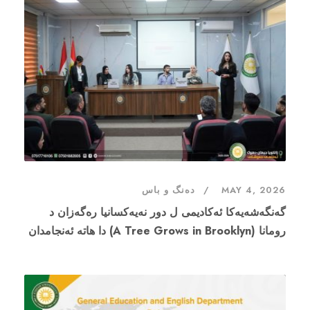
MAY 4, 2026
دەنگ و باس
گه‌نگه‌شه‌یه‌كا ئەکادیمی ل دور نەیەکسانیا رەگەزان د
رومانا (A Tree Grows in Brooklyn) دا هاتە ئەنجامدان