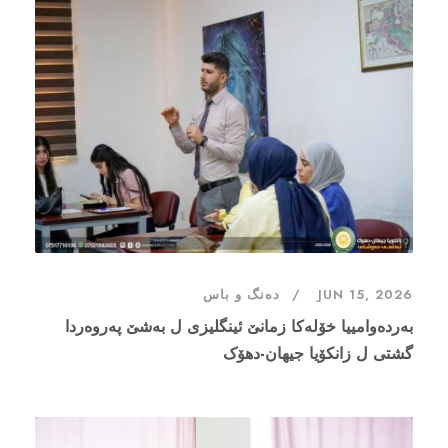
JUN 15, 2026
دەنگ و باس
بەردەوامییا خۆلەکا زمانێ ئینگلیزی ل بەشێ پەروەردا
گشتى ل زانکۆیا جیهان-دهۆک