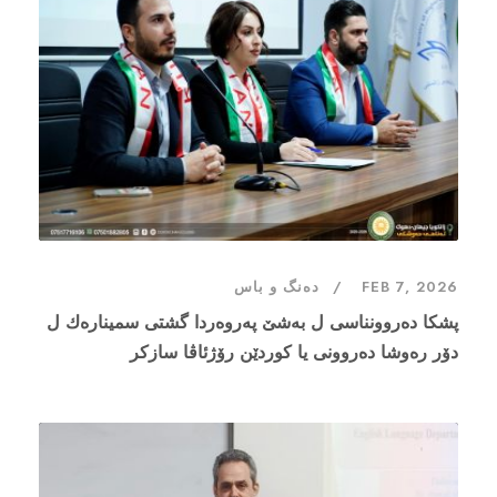
FEB 7, 2026
دەنگ و باس
پشكا ده‌روونناسى ل به‌شێ پەروەردا گشتی سمینارەك ل
دۆر رەوشا دەروونی یا كوردێن رۆژئاڤا سازكر