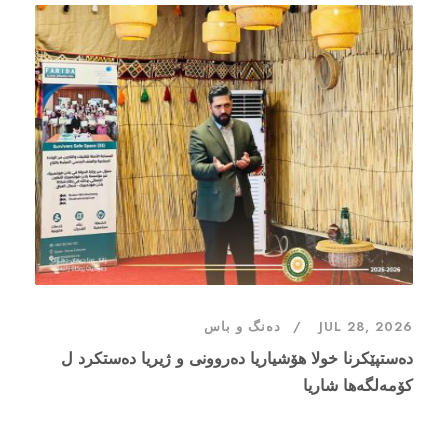
JUL 28, 2026
دەنگ و باس
دەستپێکرنا خولا هۆشیاریا دەروونی و ژیریا دەستکرد ل
کۆمەلگەها شاریا