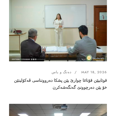
MAY 18, 2026
دەنگ و باس
قوتابیێن قۆناغا چوارێ یێن پشکا ده‌روونناسی ڤەکۆلینێن
خۆ یێن ده‌رچوونێ گەنگەشەکرن