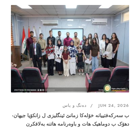
JUN 24, 2026
دەنگ و باس
ب سەرکەفتییانە خۆلەکا زمانێ ئینگلیزی ل زانکۆیا جیهان-
دهۆک ب دوماهیک هات و باوەرنامە هاتنە بەلافکرن