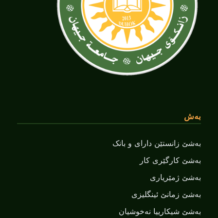
بەش
بەشێ زانستێن دارای و بانک
بەشێ کارگێری کار
بەشێ ژمێریاری
بەشێ زمانێ ‌‌ئینگلیزی
بەشێ شیکارییا نەخوشیان