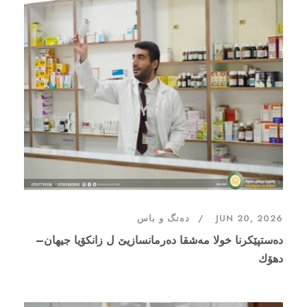
دەنگ و باس
JUN 20, 2026
ده‌ستپێكرنا خولا مه‌شقا ده‌رمانسازيێ ل زانكۆيا جيهان–
دهۆك