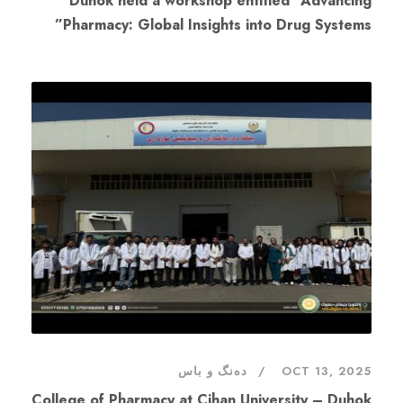
Duhok held a workshop entitled “Advancing
Pharmacy: Global Insights into Drug Systems”
دەنگ و باس
OCT 13, 2025
College of Pharmacy at Cihan University – Duhok