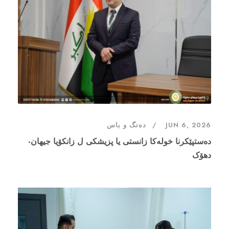
دەنگ و باس
JUN 6, 2026
دەستپێکرنا خولەکا زانستی یا پزیشکی ل زانکۆیا جیهان-
دهۆک