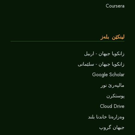
Coursera
لینکێن بلەز
زانکویا جیهان - اربیل
زانکویا جیهان - سلێمانی
Google Scholar
مالپەرێ نور
پوستکرن
Cloud Drive
وەزارەتا خاندنا بلند
جیهان گروپ