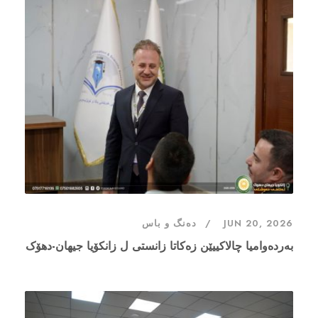
دەنگ و باس
JUN 20, 2026
بەردەوامیا چالاکییێن زەکاتا زانستی ل زانکۆیا جیهان-دهۆک