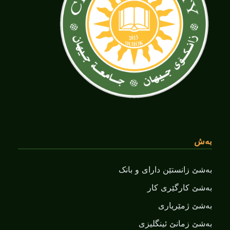
بەش
بەشێ زانستێن دارای و بانک
بەشێ کارگێری کار
بەشێ ژمێریاری
بەشێ زمانێ ‌‌ئینگلیزی