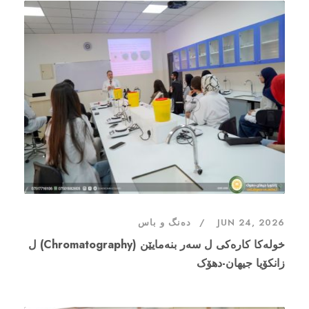
دەنگ و باس
JUN 24, 2026
خولەکا کارەکى ل سەر بنەمایێن (Chromatography) ل
زانکۆیا جیهان-دهۆک