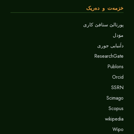
خزمەت و دەریک
پورتالێ ستافێ کاری
موَدل
دلَنيايى جورى
ResearchGate
Publons
Orcid
SSRN
Scimago
Scopus
wikipedia
Wipo