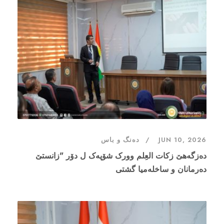
دەنگ و باس
JUN 10, 2026
دەزگەهێ زکات العِلم وورک شۆپەک ل دۆر "زانستێ
دەرمانان و ساخلەمیا گشتی