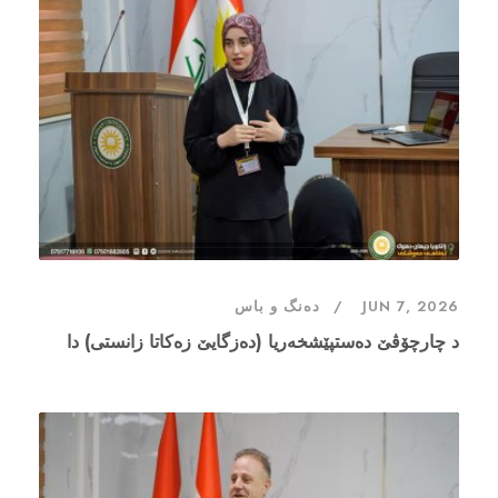
دەنگ و باس
JUN 7, 2026
د چارچۆڤێ دەستپێشخەريا (دەزگایێ زەکاتا زانستی) دا