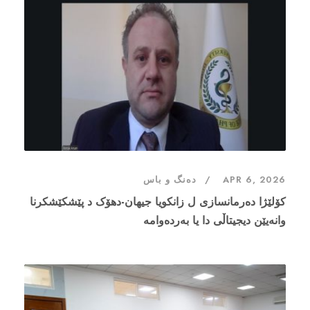
دەنگ و باس
APR 6, 2026
کۆلێژا دەرمانسازی ل زانکویا جیهان-دهۆک د پێشکێشکرنا
وانەیێن دیجیتاڵى دا یا بەردەوامە