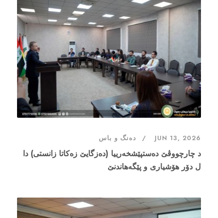
دەنگ و باس
JUN 13, 2026
د چارچووڤێ دەستپێشخەرییا (دەزگایێ زەکاتا زانستى) دا
ل دۆر هۆشیارى و پێگەهاندنێ