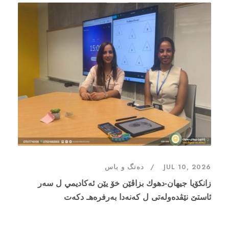
دەنگ و باس
JUL 10, 2026
زانكۆيا جيهان-دهوك بزاڤێن خۆ يێن ئەكاديمي ل سەر
ئاستێ نێڤدەولەتی ل كەنەدا بەرفرەهـ دكەت