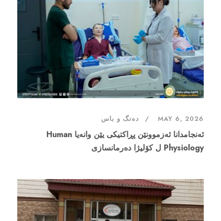
دەنگ و باس
MAY 6, 2026
ئەنجامدانا ئەزموونێن پڕاکتیکی یێن وانەیا Human
Physiology ل کۆلیژا دەرمانسازی