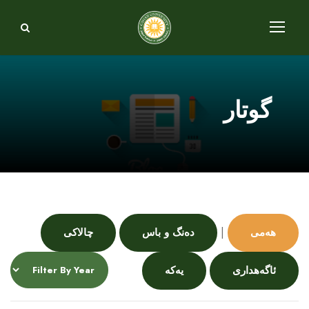
گوتار
|
هەمی
دەنگ و باس
چالاکی
ئاگەهداری
یەکە