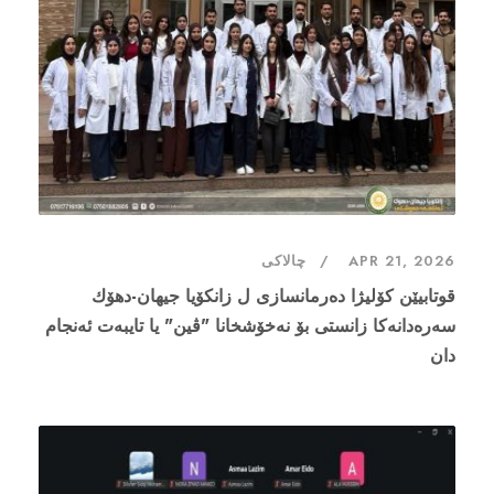
چالاکی
APR 21, 2026
قوتابیێن كۆلیژا دەرمانسازی ل زانكۆیا جیهان-دهۆك
سەرەدانەكا زانستی بۆ نەخۆشخانا "ڤین" یا تایبه‌ت ئەنجام
دان