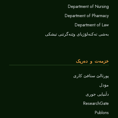
Department of Nursing
Department of Pharmacy
Department of Law
بەشی تەکنەلۆژیای وێنەگرتنی تیشکی
خزمەت و دەریک
پورتالێ ستافێ کاری
موَدل
دلَنيايى جورى
ResearchGate
Publons