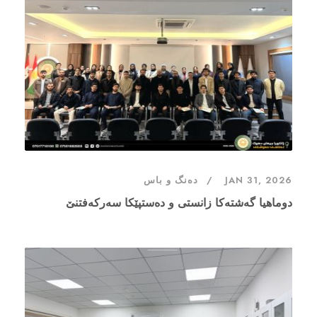
JAN 31, 2026
دەنگ و باس
دوماهیا گەشتەکا زانستی و دەستپێکا سەرکەفتنێ