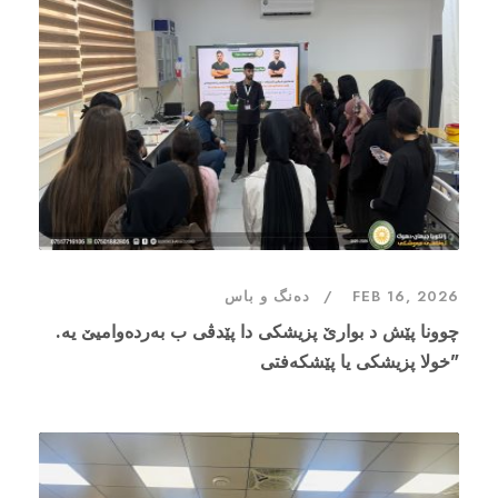
FEB 16, 2026
دەنگ و باس
چوونا پێش د بوارێ پزیشکی دا پێدڤی ب بەردەوامیێ یە.
"خولا پزیشکی یا پێشکەفتی