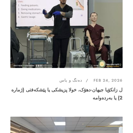
FEB 24, 2026
دەنگ و باس
ل زانکۆیا جیهان-دهۆک، خولا پزیشکی یا پێشکەفتی (ژمارە
2) یا بەردەوامە