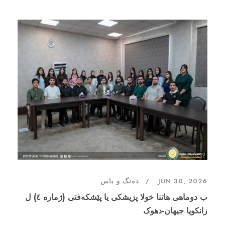
JUN 30, 2026
دەنگ و باس
ب دوماهی هاتنا خولا پزیشکی یا پێشکەفتی (ژمارە ٤) ل
زانکویا جیهان-دهوک