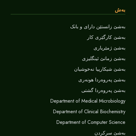
بەش
بەشێ زانستێن دارای و بانک
بەشێ کارگێری کار
بەشێ ژمێریاری
بەشێ زمانێ ‌‌ئینگلیزی
بەشێ شیکارییا نەخوشیان
بەشێ پەروەردا هونەری
بەشێ پەروەردا گشتی
Department of Medical Microbiology
Department of Clinical Biochemistry
Department of Computer Science
بەشێ سرکردن