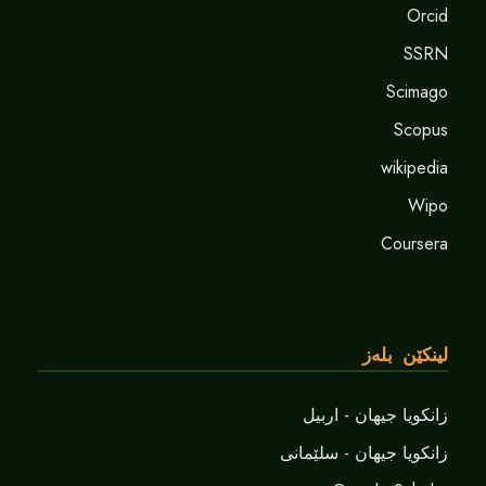
Orcid
SSRN
Scimago
Scopus
wikipedia
Wipo
Coursera
لینکێن بلەز
زانکویا جیهان - اربیل
زانکویا جیهان - سلێمانی