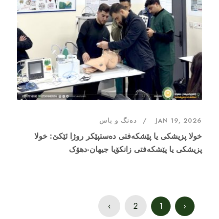
JAN 19, 2026
دەنگ و باس
خولا پزیشکی یا پێشکەفتی دەستپێکر روژا ئێکێ: خولا
پزیشکی یا پێشکەفتی زانکۆیا جیهان-دهۆک
›
2
1
‹