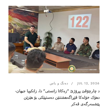
JUL 12, 2026
دەنگ و باس
د چارچۆڤێ پڕۆژێ "زەکاتا زانستی" دا، زانکویا جیهان-
دهۆک خۆلەکا ڤێڕاگەهشتنێن دەستپێکى بۆ هێزێن
پێشمەرگەی ڤەکر