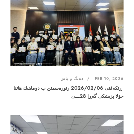
FEB 10, 2026
دەنگ و باس
⁨ ڕێکەفتی 2026/02/06 رێورەسمێن ب دوماهیك هاتنا
خۆلا پزیشکی گەڕا 28ـــێ