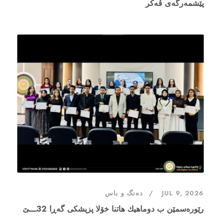
پێشمەرگەى ڤەکر
JUL 9, 2026
دەنگ و باس
رێورەسمێن ب دوماهیك هاتنا خۆلا پزیشکی گەڕا 32ـــێ