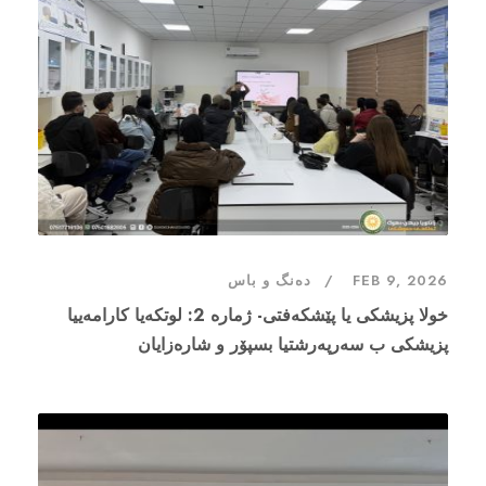
FEB 9, 2026
دەنگ و باس
خولا پزیشکی یا پێشکەفتی- ژماره 2: لوتکەیا کارامەییا
پزیشکی ب سەرپەرشتیا بسپۆر و شارەزایان