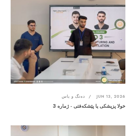
JUN 13, 2026
دەنگ و باس
خولا پزیشکی یا پێشکەفتی - ژماره 3