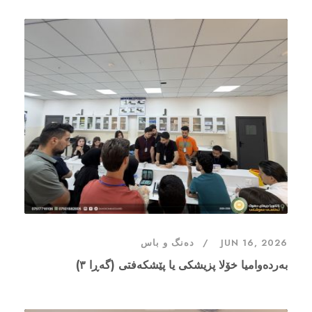
JUN 16, 2026
دەنگ و باس
بەردەوامیا خۆلا پزیشکی یا پێشکەفتی (گەڕا ٣)