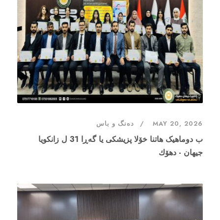
MAY 20, 2026
دەنگ و باس
ب دوماهیک هاتنا خۆلا پزیشکی یا گەڕا 31 ل زانکویا
جیهان - دهۆك