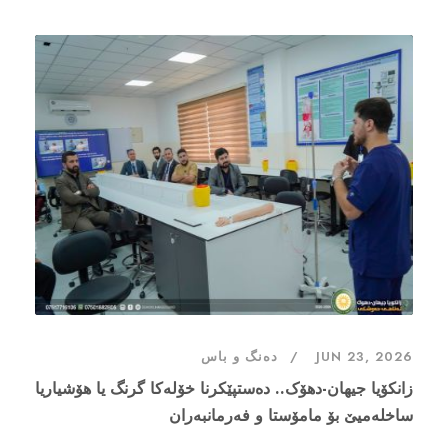
JUN 23, 2026
دەنگ و باس
زانکۆیا جیهان-دهۆک.. دەستپێکرنا خۆلەکا گرنگ یا هۆشیاریا
ساخلەمیێ بۆ مامۆستا و فەرمانبەران