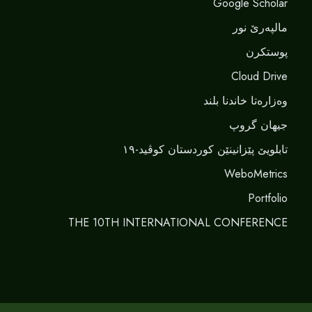
Google Scholar
مالپەرێ نور
پوستکرن
Cloud Drive
وەزارەتا خاندنا بلند
جیهان گروپ
تابلویێ پێزانینێن کوردستان کوڤید-١٩
WeboMetrics
Portfolio
THE 10TH INTERNATIONAL CONFERENCE