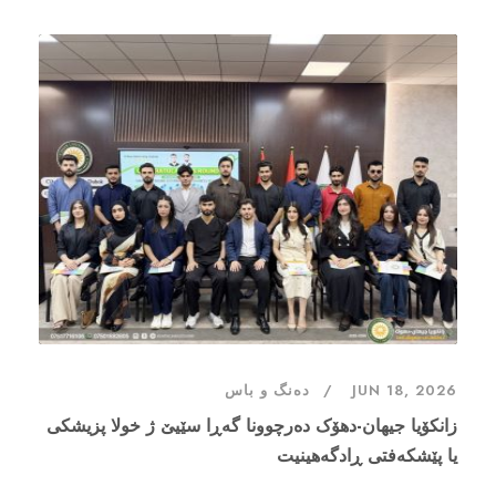
JUN 18, 2026
دەنگ و باس
زانکۆیا جیهان-دهۆک دەرچوونا گەڕا سێیێ ژ خولا پزیشکی
یا پێشکەفتی ڕادگەهینیت