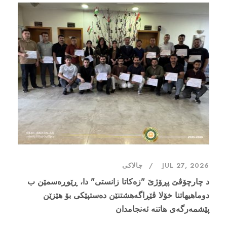
JUL 27, 2026
چالاکی
د چارچۆڤێ پڕۆژێ "زەکاتا زانستی" دا، ڕێوڕەسمێن ب
دوماهیهاتنا خۆلا ڤێڕاگەهشتنێن دەستپێکى بۆ هێزێن
پێشمەرگەی هاتنە ئەنجامدان