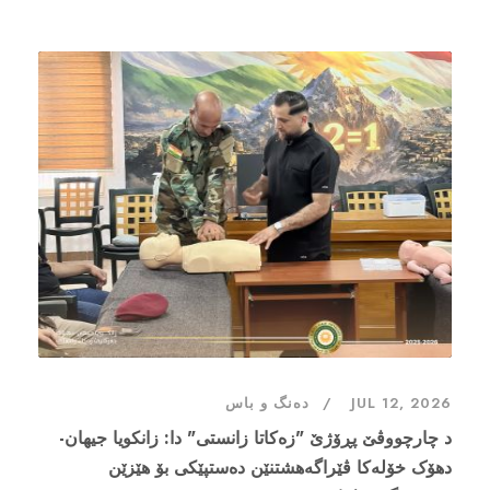
JUL 12, 2026
دەنگ و باس
د چارچووڤێ پڕۆژێ "زەکاتا زانستی" دا: زانکویا جیهان-
دهۆک خۆلەکا ڤێراگەهشتنێن دەستپێکى بۆ هێزێن