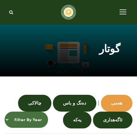
گوتار
|
هەمی
دەنگ و باس
چالاکی
ئاگەهداری
یەکە