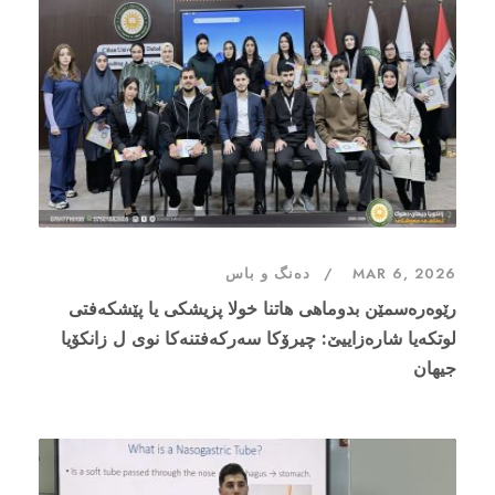
MAR 6, 2026
دەنگ و باس
رێوەرەسمێن بدوماهی هاتنا خولا پزیشکی یا پێشکەفتی
لوتکەیا شارەزاییێ: چیرۆکا سەرکەفتنەکا نوی ل زانکۆیا
جیهان