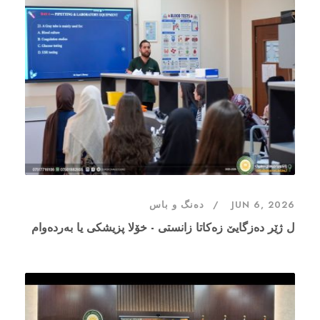
JUN 6, 2026
دەنگ و باس
ل ژێر دەزگایێ زەکاتا زانستی - خۆلا پزیشکی یا بەردەوام