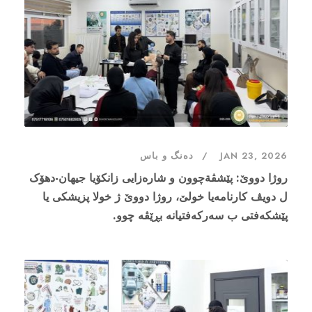
JAN 23, 2026
دەنگ و باس
روژا دووێ: پێشڤةچوون و شارەزایی زانکۆیا جیهان-دهۆک
ل دویڤ کارنامەیا خولێ، روژا دووێ ژ خولا پزیشکی یا
پێشکەفتی ب سەرکەفتیانە بڕێڤە چوو.