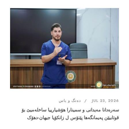
JUL 23, 2026
دەنگ و باس
سەرەدانا مەیدانی و سمینارا هۆشیارییا ساخلەمیێ بۆ
قوتابیێن پەیمانگەها پێنۆس ل زانکۆیا جیهان-دهۆک