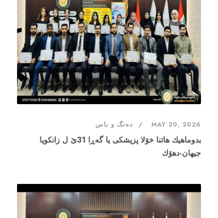
MAY 20, 2026
دەنگ و باس
بدوماهيك هاتنا خۆلا پزیشکی یا گەڕا 31ێ ل زانکویا
جیهان-دهۆك