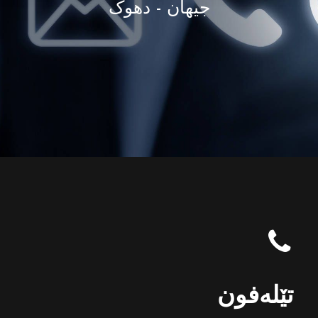
جیهان - دهوک
تێلەفون