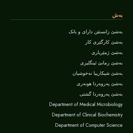
بەش
بەشێ زانستێن دارای و بانک
بەشێ کارگێری کار
بەشێ ژمێریاری
بەشێ زمانێ ‌‌ئینگلیزی
بەشێ شیکارییا نەخوشیان
بەشێ پەروەردا هونەری
بەشێ پەروەردا گشتی
Department of Medical Microbiology
Department of Clinical Biochemistry
Department of Computer Science