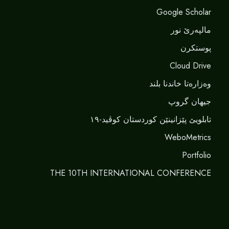
Google Scholar
مالپەرێ نور
پوستکرن
Cloud Drive
وەزارەتا خاندنا بلند
جیهان گروپ
تابلویێ پێزانینێن کوردستان کوڤید-١٩
WeboMetrics
Portfolio
THE 10TH INTERNATIONAL CONFERENCE