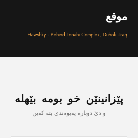
موقع
Hawshky - Behind Tenahi Complex, Duhok -Iraq
پێزانینێن خو بومە بێهلە
و دێ دوبارە پەیوەندی بتە کەین