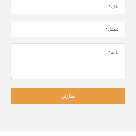
هنارتن