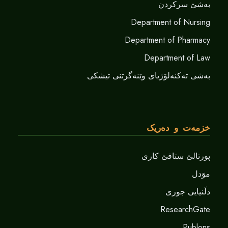
بەشێ سرکردن
Department of Nursing
Department of Pharmacy
Department of Law
بەشی تەکنەلۆژیای وێنەگرتنی تیشکی
خزمەت و دەریک
پورتالێ ستافێ کاری
موَدل
دلَنيايى جورى
ResearchGate
Publons