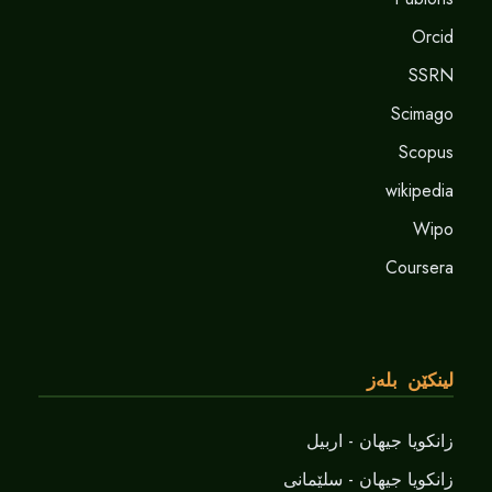
Orcid
SSRN
Scimago
Scopus
wikipedia
Wipo
Coursera
لینکێن بلەز
زانکویا جیهان - اربیل
زانکویا جیهان - سلێمانی