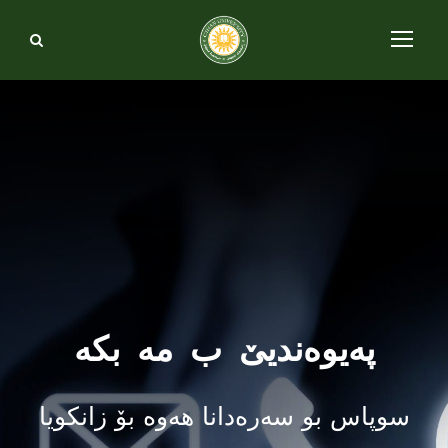
پەیوەندیێ ب مە بکە
سوپاس بو سەرەدانا هەوە بۆ زانکویا