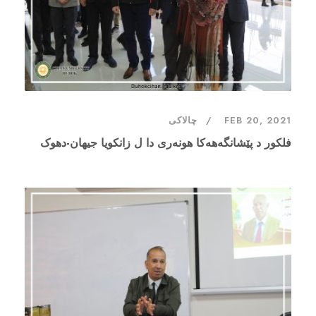
FEB 20, 2021
چالاکی
فلکور د پێشانگەهەکا هونەرى دا ل زانکویا جیهان-دهوک