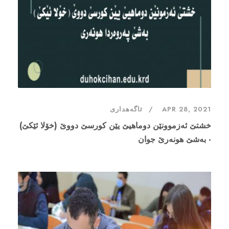
APR 28, 2021
ئاگەهداری
خشتێ ئەزموونێن دوماهیێ یێن کورسێ دووێ (خۆلا ئێکێ)
- بەشێ هونەرێ جوان