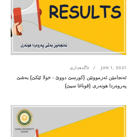
JUN 1, 2021
ئاگەهداری
ئەنجامێن ئەزموونێن (کورسێ دووێ - خولا ئێکێ) بەشێ
پەروەردا هونەری (قوناغا سیێ)