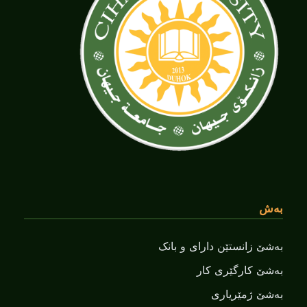
بەش
بەشێ زانستێن دارای و بانک
بەشێ کارگێری کار
بەشێ ژمێریاری