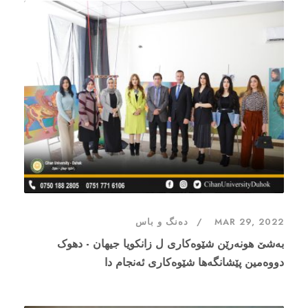
MAR 29, 2022
دەنگ و باس
بەشێ هونەرێن شێوەکارى ل زانکویا جیهان - دهوک
دووەمین پێشانگەها شێوەکارى ئەنجام دا