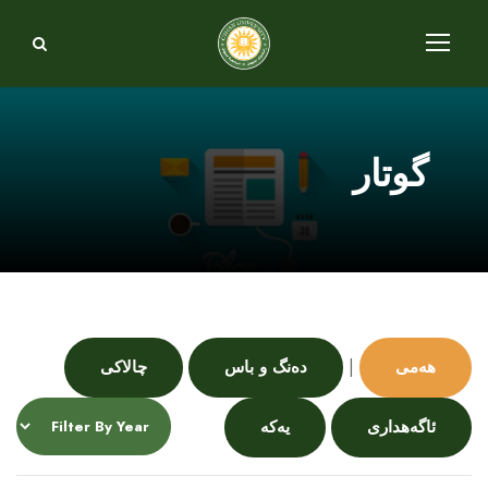
گوتار
|
هەمی
دەنگ و باس
چالاکی
ئاگەهداری
یەکە