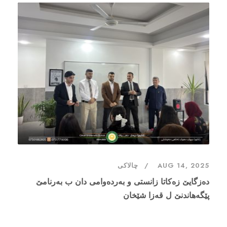
AUG 14, 2025
چالاکی
ده‌زگایێ زه‌كاتا زانستى و به‌رده‌وامى دان ب به‌رنامێ
پێگه‌هاندنێ ل قه‌زا شێخان