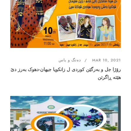
MAR 10, 2021
دەنگ و باس
رۆژا جل و بەرگێن کوردی ل زانکویا جیهان-دهوک بەرز دێ
هێتە ڕاگرتن