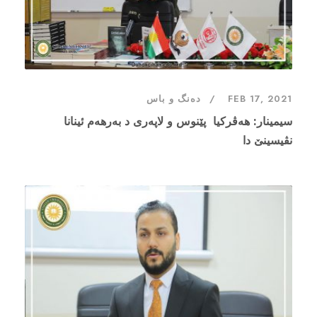
FEB 17, 2021
دەنگ و باس
سیمینار: هەڤرکيا پێنوس و لاپەرى د بەرهەم ئینانا
نڤیسینێ دا