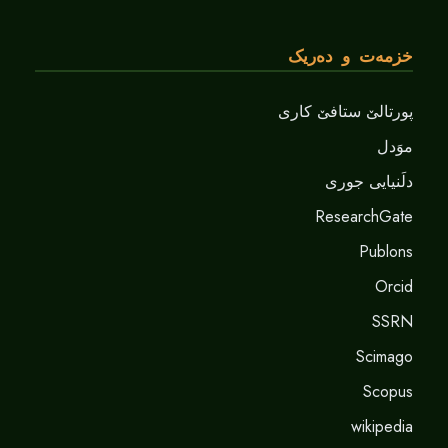
خزمەت و دەریک
پورتالێ ستافێ کاری
موَدل
دلَنيايى جورى
ResearchGate
Publons
Orcid
SSRN
Scimago
Scopus
wikipedia