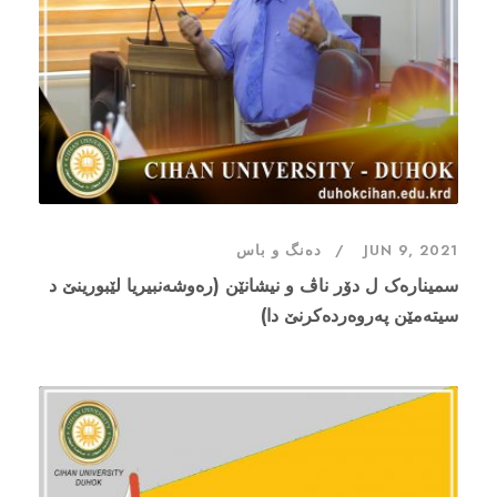
JUN 9, 2021
دەنگ و باس
سمینارەک ل دۆر ناڤ و نیشانێن (رەوشەنبیریا لێبورینێ د
سیتەمێن پەروەردەکرنێ دا)