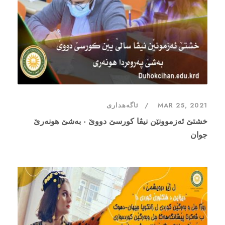
MAR 25, 2021
ئاگەهداری
خشتێ ئەزموونێن نیڤا کورسێ دووێ - بەشێ هونەرێ
جوان