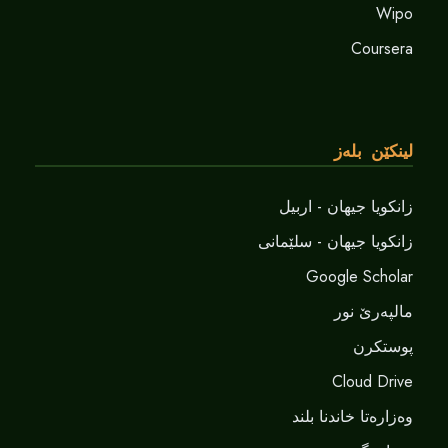
Wipo
Coursera
لینکێن بلەز
زانکویا جیهان - اربیل
زانکویا جیهان - سلێمانی
Google Scholar
مالپەرێ نور
پوستکرن
Cloud Drive
وەزارەتا خاندنا بلند