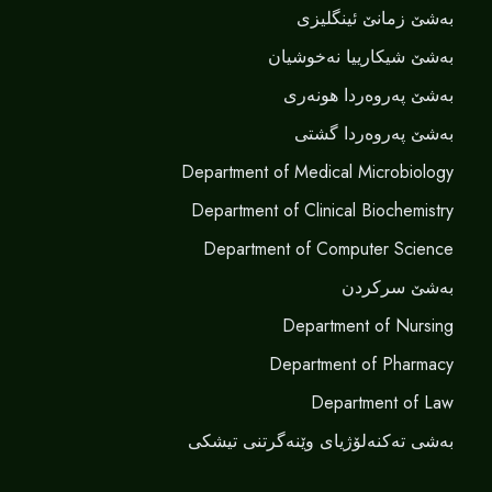
بەشێ زمانێ ‌‌ئینگلیزی
بەشێ شیکارییا نەخوشیان
بەشێ پەروەردا هونەری
بەشێ پەروەردا گشتی
Department of Medical Microbiology
Department of Clinical Biochemistry
Department of Computer Science
بەشێ سرکردن
Department of Nursing
Department of Pharmacy
Department of Law
بەشی تەکنەلۆژیای وێنەگرتنی تیشکی