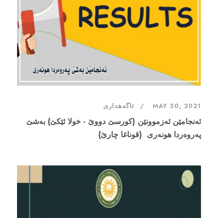
MAY 30, 2021
ئاگەهداری
ئەنجامێن ئەزموونێن (کورسێ دووێ - خولا ئێکێ) بەشێ
پەروەردا هونەری (قوناغا چارێ)