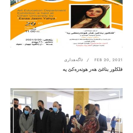
FEB 20, 2021
ئاگەهداری
فلکلور بناغێ هەر هونەرەکێ یە