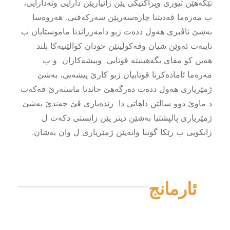
تێگەهێن تیورى وپراکتیکى یێن زانیاریێن دارایى ونەدارایى،
ب مەرەما ڤەدیتنا چارەسەریێن سەرکەفتى. هەروەسا
بەشێ ناڤبرى هەول ددەت ژبو دامەزراندنا ماموستایان ب
تایبەت ئەوێن شیان وڤەکولینێن خودان کوالێتیەکا بلند
هەین کو مفاى بگەهینیتە قوتابى وپیشەکاران. و ب
مەرەما ئامادەکرنا قوتابیان ژبو کارێ پیشەیى، بەشێ
ژمێریارى هەول ددەت دەرگەهێ خاندنا ماستەرێ ڤەکەت
د ماوێ دوو سالێن داهاتى دا. زێدەبارى ڤێ چەندێ بەشێ
ژمێریارى پالپشتیا بەشێن دیتر یێن زانستى دکەت ل
زانکویى ب رێکا گوتنا وانەیێن ژمێریارى ل وان بەشان.
ئارمانج