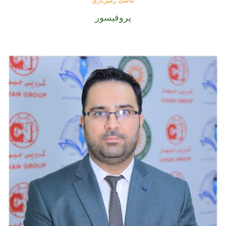
بەشێ ژمێریاری
پروفیسور