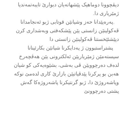
دیڤچوونا دوماهیک پێشهاتەیان دبوارێ تایبەتمەندیا
ژمێریارى دا.
.پەرەپێدانا حەز وشیانێن قوتابى ژبو ئەنجامدانا
ڤەکولینێن زانستى یێن پێشکەفتى وبەشدارى کرن
دپێشئێخستنا ڤەکولینێن زانستى دا
پشتراستبوون ژ پەدایکرنا شیانێن بکارئینانا
سیستەمێن ژمێریاریێن ئەلکترونى یێن هەڤچەرخ
لدەف دەرچوویێن ڤى بەشى، بشێوەیەکى کو شیان
هەبن بو پرکرنا پێدڤیاتیێن بازارێ کارى لدەمێ نوکە
وپاشەروژێ دا، ژبو گرنتیکرنا پاشەروژەکا گەش
پشتى دەرچوونێ