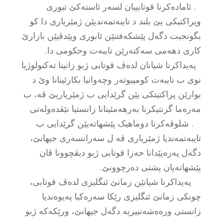
. ئامادەکرنا قوتابییان لسەر ئاستەکێ تیورى
وپراکتیکى یێ بلند د تایبەتمەندیێن ژمێریارى دا کو
بگونجیت دگەل پێشکەفتنێن ئابورى وپێدڤیێن بازارێ
کارى دهەمى سەکتەرێن تایبەت وحکومى دا.
پەیداکرنا شیانان لدەڤ قوتابى ژبو زانینا تەکنولوژیا
نوى ب تایبەت کومپیوتەر وچەوانیا بکارئینانا وێ د
بوارێن پراکتیتکى یێن گرێدایى ب ژمێریاریێ ڤە، ب
مەرەما گرنتیکرنا بەرهەمئینانا زانستیا نێڤدەولەتى
. شلوڤەکرنا دوماهیک پێشهاتەیێن گرێدایى ب
تایبەتمەندیا ژمێریارى ڤە ل سەرانسەرى جیهانێ،
دگەل پەرەپێدانا حەزا قوتابى ژبو دیڤچوونا ڤان
پێشهاتەیان پشتى دەرچوونێ.
پەیداکرنا شیانێن زمانێ ئنگلیزى لدەڤ قوتابى،
چونکى زمانێ ئنگلیزى رێکا سەرەکیا پەیوەندیا
زانستى ورەەشەنبیریە دگەل جیهانێ، ورێکەکە ژبو