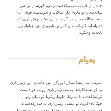
خاندن ل ڤى بەشى پێکدهێت ژ دوو کورسان بو هەر
سالەکێ و بو ماوێ چار سالان، و لدوماهیێ قوتابى دێ
پلەیا بەکالوریوس وەرگریت ب زانستێن ژمێریارى، کو
دشیاندایە کاربکەت ل کەرتێن ئابوورى یێن جیاواز یێن
تایبەت وحکومى.
پەیام
مەرەما مە پێشکێشکرنا پروگرامێن خاندنێ یێن ژمێریارى
ب کوالێتیەکا بلند، بەشێ ژمێریارى رولێ خو دبینیت د
کومەلگەهى دا ب رێکا هاریکاریکرنا قوتابیان ژبو
خوئامادەکرنێ بو پیشەیا ژمێریارى ب سەرکەفتیانە.
هەروەسا بەشێ ژمێریارى هەول ددەت ژبو پێشخستنا