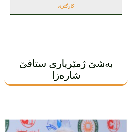
کارگێری
بەشێ ژمێریاری ستافێ
شارەزا