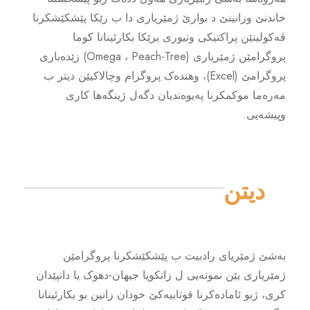
خاندنێ وزانینێ د بوارێ ژمێریارى دا ب رێکا پێشکێشکرنا
ڤەکولینێن پراکتیکى وتیورى برێکا بکارئینانا کوما
پروگرامێن ژمێریارى (Omega ، Peach-Tree) زێدەبارى
پروگرامێ (Excel)، وهندەک پروگرام وچالاکیێن دیتر ب
مەرەما موکمکرنا پەیوەندیان دگەل ژینگەها کارى
وپیشەیى.
دیتن
بەشێ ژمێریاى رادبیت ب پێشکێشکرنا پروگرامێن
ژمێریارى یێن نمونەیى ل زانکویا جیهان-دهوک یا دانپێدان
کرى، ژبو ئامادەکرنا قوتابیەکێ خودان زانین بو بکارئینانا