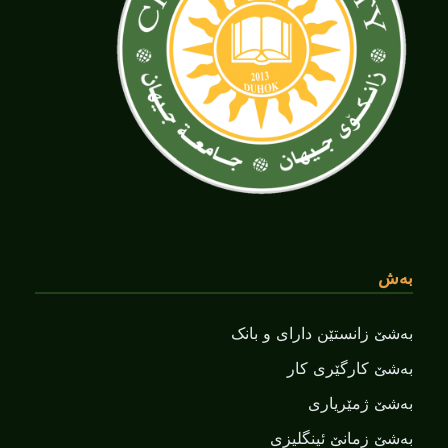
بەش
بەشێ زانستێن دارای و بانک
بەشێ کارگێری کار
بەشێ ژمێریاری
بەشێ زمانێ ‌‌ئینگلیزی