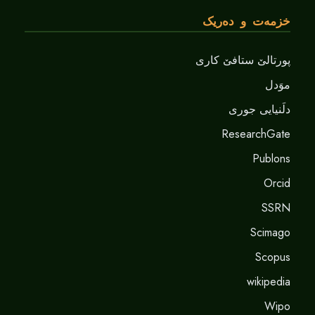
خزمەت و دەریک
پورتالێ ستافێ کاری
موَدل
دلَنيايى جورى
ResearchGate
Publons
Orcid
SSRN
Scimago
Scopus
wikipedia
Wipo