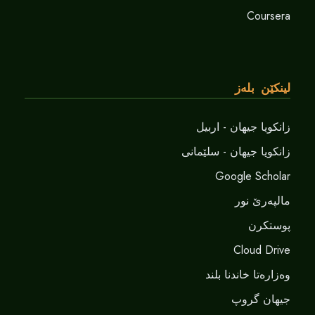
Coursera
لینکێن بلەز
زانکویا جیهان - اربیل
زانکویا جیهان - سلێمانی
Google Scholar
مالپەرێ نور
پوستکرن
Cloud Drive
وەزارەتا خاندنا بلند
جیهان گروپ