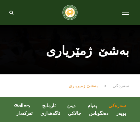
بەشێ ژمێریاری
سەرەکی
>
بەشێ ژمێریاری
سەرەکی
پەیام
دیتن
ئارمانج
Gallery
بویەر
دەنگوباس
چالاکی
ئاگەهداری
ئەرکەدار