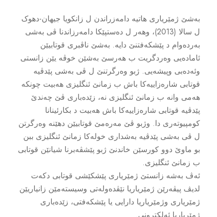
بەشێ ژمێریارى هاتیە دامەزراندن ل زانکویا جیهان-دهوک
ل سالا (2013)، وهەر ل دەستپێکا دامەرزاندنا ڤى بەشى
بەردەوام د پێشکەفتنێ دایە. بەشێ ناڤبرى قوتابیێن
ئامادەیى وەردگریت ب هەرسێ بەشێن خوڤە یێن زانستى
وئەدەبى وپیشەیى. ژبو وەرگرتنێ ل ڤى بەشى پێدڤیە
قوتابى شارەزاییەکا باش ب زمانێ ئنگلیزى هەبیت چونکە
هەمى وانە ب زمانێ ئنگلیزى نە، زێدەبارى ڤێ چەندێ
پێدڤیە قوتابى شارەزاییەکا باش هەبیت د بکارئینانا
کومپیوتەرى دا. وژبو ڤێ مەرەمێ قوتابیێن دهێنە وەرگرتن
ل ڤى بەشى پێدڤیە بەشدارى خولەکا زمانێ ئنگلیزى ببن
بو ماوێ دوو کورسێن خاندنێ ژبو پێشڤەبرنا شیانێن قوتابى
ب زمانێ ئنگلیزى.
ئەڤ بەشە زانستێ ژمێریارى پێشکێشى قوتابى دکەت
لدیڤ پیڤەرێن ژمێریاریا نێڤدەولەتى وسیستەمێن زانیاریێن
ژمێریارى وژمێریاریا دارایى یا پێشکەفتى، زێدەبارى
ژمێریاریا ئەلکترونى.