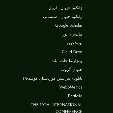
زانکویا جیهان - اربیل
زانکویا جیهان - سلێمانی
Google Scholar
مالپەرێ نور
پوستکرن
Cloud Drive
وەزارەتا خاندنا بلند
جیهان گروپ
تابلویێ پێزانینێن کوردستان کوڤید-١٩
WeboMetrics
Portfolio
THE 10TH INTERNATIONAL
CONFERENCE