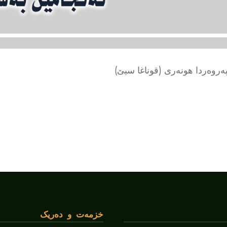
ەروەردا هونەری (قوناغا سیێ)
خزمەت و دەریک