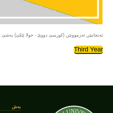
ئەنجامێن ئەزموونێن (کورسێ دووێ - خولا ئێکێ) بەشێ پ
Third Year
بەش