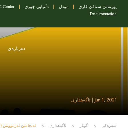
پورتەلێ ستافێ کاری
|
موَدل
|
دلَنيايى جورى
|
 Center
Documentation
دەربارەی
Jun 1, 2021 | ئاگەهداری
سەرەکی
>
گوتار
>
ئاگەهداری
>
ئەنجامێن ئەزموونێن (