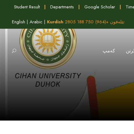
Student Result
|
Departments
|
Google Scholar
|
Time
تێلەفون +(964) 750 188 2805
Kurdish
|
Arabic
|
English
رتن
كه‌مپ