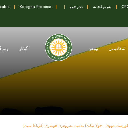
CRC
|
پەرتوکخانە
|
دەرچوو
|
|
Bologna Process
|
table
ئەکادیمی
بویەر
گوتار
وەرگ
کورسێ دووێ - خولا ئێکێ) بەشێ پەروەردا هونەری (قوناغا سیێ)