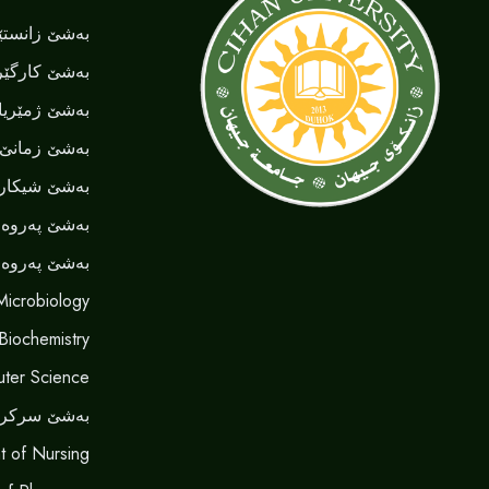
بەشێ زانستێن
بەشێ کارگێر
بەشێ ژمێریا
بەشێ زمانێ ‌‌
بەشێ شیکاری
بەشێ پەروەر
بەشێ پەروەر
Microbiology
 Biochemistry
ter Science
بەشێ سرکر
t of Nursing