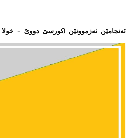
ئەنجامێن ئەزموونێن (کورسێ دووێ - خولا 