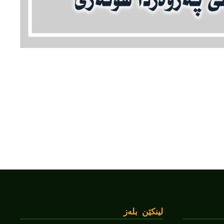
لینکێن بلەز