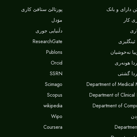
 دارای و بانک
پورتالێ ستافێ کاری
ی کار
موَدل
ری
دلَنيايى جورى
ئینگلیزی
ResearchGate
یا نەخوشیان
Publons
دا هونەری
Orcid
دا گشتی
SSRN
Scimago
Department of Medical 
Scopus
Department of Clinical
wikipedia
Department of Compu
دن
Wipo
Coursera
Departmen