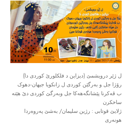
ل ژێر درویشمێ (دیزاین د فلکلورێ کوردى دا)
رۆژا جل و بەرگێن کوردى ل زانکویا جیهان-دهوک
ب ڤەکرنا پێشانگەهەکا جل وبەرگێ کوردى دێ هێتە
ساخکرن
ژلایێ قوتابى : رژین سلیمان/ بەشێ پەروەردا
هونەرى