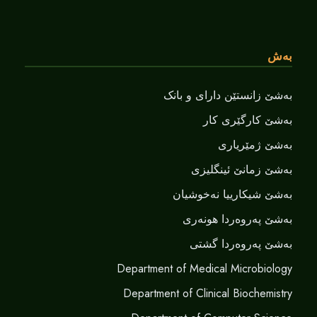
بەش
بەشێ زانستێن دارای و بانک
بەشێ کارگێری کار
بەشێ ژمێریاری
بەشێ زمانێ ‌‌ئینگلیزی
بەشێ شیکارییا نەخوشیان
بەشێ پەروەردا هونەری
بەشێ پەروەردا گشتی
Department of Medical Microbiology
Department of Clinical Biochemistry