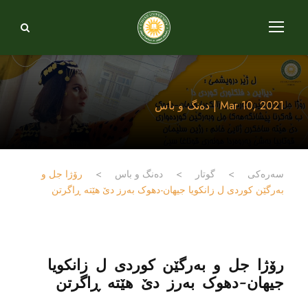
Mar 10, 2021 | دەنگ و باس
سەرەکی
>
گوتار
>
دەنگ و باس
>
رۆژا جل و
بەرگێن کوردی ل زانکویا جیهان-دهوک بەرز دێ هێتە ڕاگرتن
رۆژا جل و بەرگێن کوردی ل زانکویا
جیهان-دهوک بەرز دێ هێتە ڕاگرتن