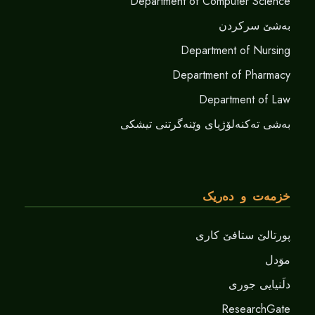
Department of Computer Science
بەشێ سرکردن
Department of Nursing
Department of Pharmacy
Department of Law
بەشی تەکنەلۆژیای وێنەگرتنی تیشکی
خزمەت و دەریک
پورتالێ ستافێ کاری
موَدل
دلَنيايى جورى
ResearchGate