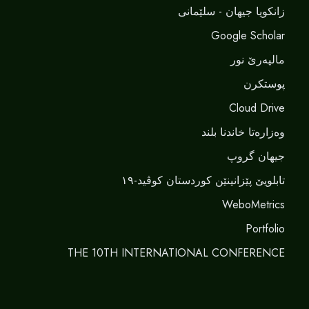
زانکویا جیهان - سلێمانی
Google Scholar
مالپەرێ نور
پوستکرن
Cloud Drive
وەزارەتا خاندنا بلند
جیهان گروپ
تابلویێ پێزانینێن کوردستان کوڤید-١٩
WeboMetrics
Portfolio
THE 10TH INTERNATIONAL CONFERENCE