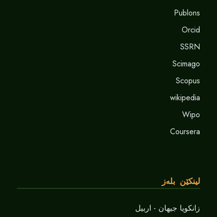
Publons
Orcid
SSRN
Scimago
Scopus
wikipedia
Wipo
Coursera
لینکێن بلەز
زانکویا جیهان - اربیل