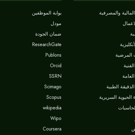
لمالية والمصرفية
بوابة الموظفين
اعمال
مودل
ة
ضمان الجودة
نكليزية
ResearchGate
 المرضية
Publons
لفنية
Orcid
العامة
SSRN
لدقيقة الطبية
Scimago
 الحيوية السريرية
Scopus
حاسبات
wikipedia
Wipo
ض
Coursera