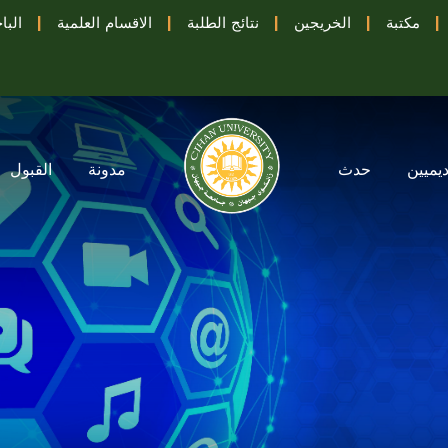
|
مكتبة
|
الخريجين
|
نتائج الطلبة
|
الاقسام العلمية
|
البا
ديميين
حدث
مدونة
القبول