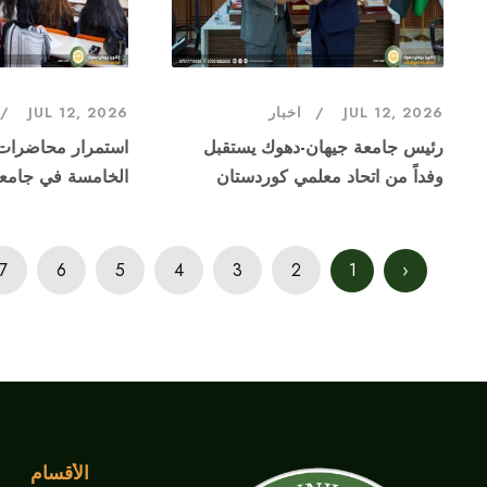
JUL 12, 2026
اخبار
JUL 12, 2026
رئيس جامعة جيهان-دهوك يستقبل
استمرار محاضرات ا
وفداً من اتحاد معلمي كوردستان
الخامسة في جامع
7
6
5
4
3
2
1
‹
الأقسام