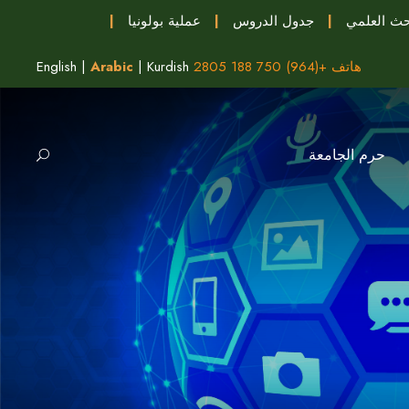
حث العلمي
|
جدول الدروس
|
عملية بولونيا
|
هاتف +(964) 750 188 2805
Kurdish
|
Arabic
|
English
حرم الجامعة