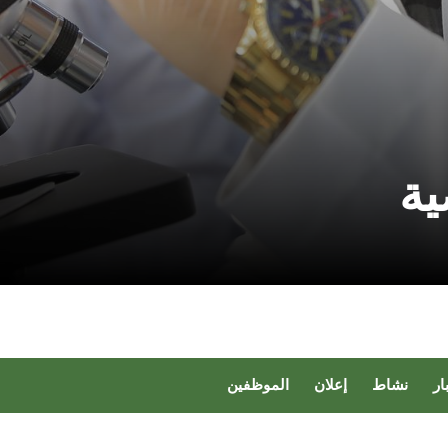
ية
ار
نشاط
إعلان
الموظفين