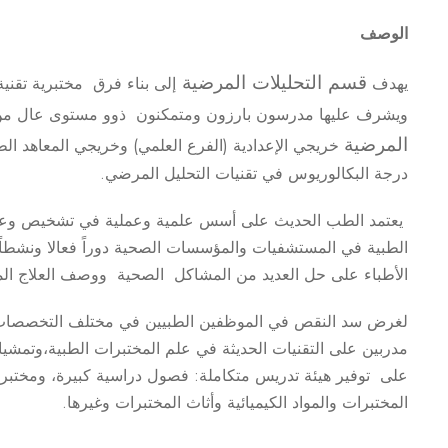
الوصف
قسم التحليلات المرضية
يهدف
إلى بناء فرق مختبرية تقنية
ويشرف عليها مدرسون بارزون ومتمكنون ذوو مستوى عال من ال
المرضية
خريجي الإعدادية (الفرع العلمي) وخريجي المعاهد ال
درجة البكالوريوس في تقنيات التحليل المرضي.
يعتمد الطب الحديث على أسس علمية وعملية في تشخيص وعلاج
الطبية في المستشفيات والمؤسسات الصحية دوراً فعالا ونشطاً
الأطباء على حل العديد من المشاكل الصحية ووصف العلاج المن
لغرض سد النقص في الموظفين الطبيين في مختلف التخصصات، و
مدربين على التقنيات الحديثة في علم المختبرات الطبية،وتمشي
على توفير هيئة تدريس متكاملة: فصول دراسية كبيرة، ومختبر
المختبرات والمواد الكيميائية وأثاث المختبرات وغيرها.