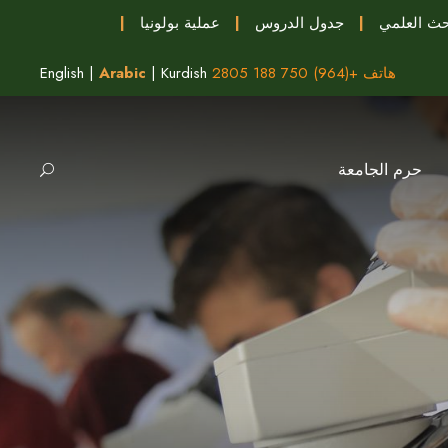
حث العلمي
|
جدول الدروس
|
عملية بولونيا
|
هاتف +(964) 750 188 2805
Kurdish
|
Arabic
|
English
حرم الجامعة