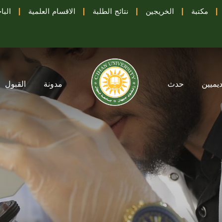
|
مكتبة
|
الخريجين
|
نتائج الطلبة
|
الاقسام العلمية
|
البا
ديميين
حدث
مدونة
القبول