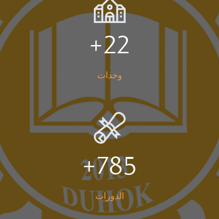
+
22
وحدات
+
785
الدورات