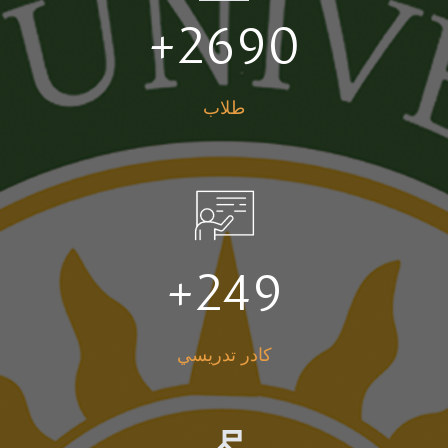
+
2690
طلاب
+
249
كادر تدريسي