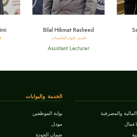
imi
Bilal Hikmat Rasheed
S
قسم علوم الحاسبات
ق
Assistant Lecturer
الخدمة والبوابات
لمالية والمصرفية
بوابة الموظفين
اعمال
مودل
ة
ضمان الجودة