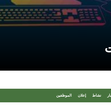
ت
ار
نشاط
إعلان
الموظفين