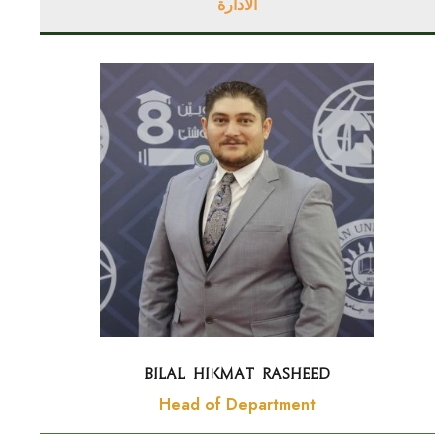
الادارة
Bilal Hikmat Rasheed
Head of Department