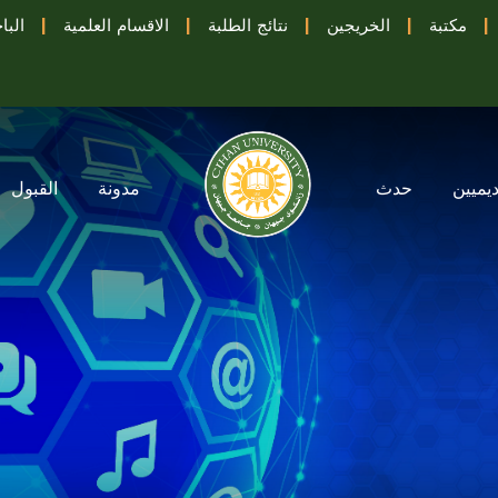
|
مكتبة
|
الخريجين
|
نتائج الطلبة
|
الاقسام العلمية
|
البا
ديميين
حدث
مدونة
القبول