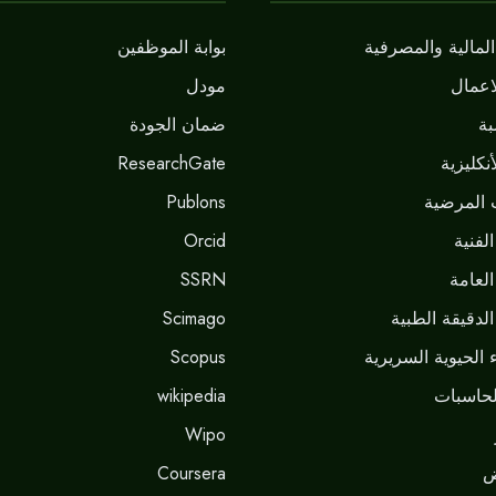
لمالية والمصرفية
بوابة الموظفين
اعمال
مودل
ة
ضمان الجودة
نكليزية
ResearchGate
 المرضية
Publons
لفنية
Orcid
العامة
SSRN
لدقيقة الطبية
Scimago
 الحيوية السريرية
Scopus
حاسبات
wikipedia
Wipo
ض
Coursera