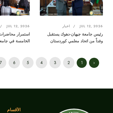
JUL 12, 2026
اخبار
JUL 12, 2026
رئيس جامعة جيهان-دهوك يستقبل
استمرار محاضرات ا
وفداً من اتحاد معلمي كوردستان
الخامسة في جامع
7
6
5
4
3
2
1
‹
الأقسام