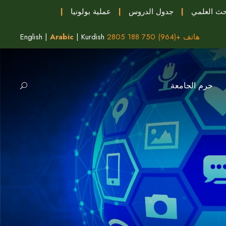
حث العلمي
|
جدول الدروس
|
عملية بولونيا
|
هاتف +(964) 750 188 2805
Kurdish
|
Arabic
|
English
حرم الجامعة