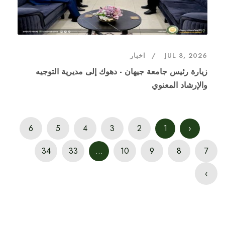
JUL 8, 2026
اخبار
زيارة رئيس جامعة جيهان - دهوك إلى مديرية التوجيه
والإرشاد المعنوي
6
5
4
3
2
1
‹
34
33
...
10
9
8
7
›