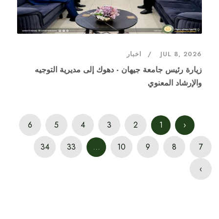
JUL 8, 2026
اخبار
زيارة رئيس جامعة جيهان - دهوك إلى مديرية التوجيه
والإرشاد المعنوي
6
5
4
3
2
1
‹
34
33
...
10
9
8
7
›