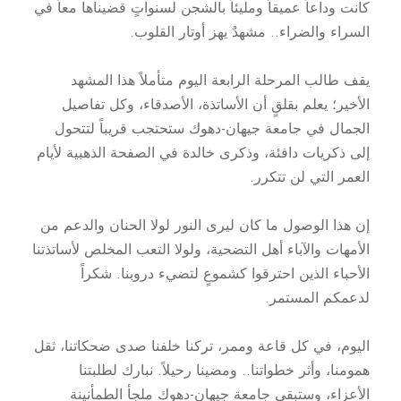
كانت وداعاً عميقاً ومليئاً بالشجن لسنواتٍ قضيناها معاً في
السراء والضراء.. مشهدٌ يهز أوتار القلوب.
يقف طالب المرحلة الرابعة اليوم متأملاً هذا المشهد
الأخير؛ يعلم بقلقٍ أن الأساتذة، الأصدقاء، وكل تفاصيل
الجمال في جامعة جيهان-دهوك ستحتجب قريباً لتتحول
إلى ذكريات دافئة، وذكرى خالدة في الصفحة الذهبية لأيام
العمر التي لن تتكرر.
إن هذا الوصول ما كان ليرى النور لولا الحنان والدعم من
الأمهات والآباء أهل التضحية، ولولا التعب المخلص لأساتذتنا
الأحباء الذين احترقوا كشموعٍ لتضيء دروبنا. شكراً
لدعمكم المستمر.
اليوم، في كل قاعة وممر، تركنا خلفنا صدى ضحكاتنا، ثقل
همومنا، وأثر خطواتنا.. ومضينا رحيلاً. نبارك لطلبتنا
الأعزاء، وستبقى جامعة جيهان-دهوك ملجأ الطمأنينة