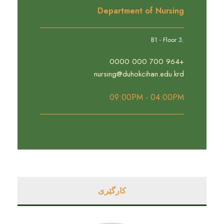
Department of Nursing
.B1 - Floor 3
+964 700 000 0000
nursing@duhokcihan.edu.krd
09:00PM - 04:00PM
کارگێری