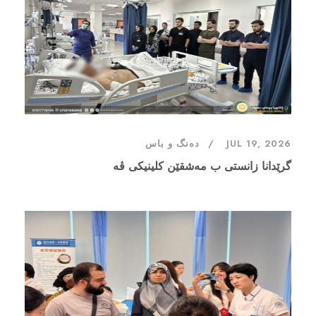
JUL 19, 2026
دەنگ و باس
گرێدانا زانستى ب مەشقێن کلینیکی ڤە