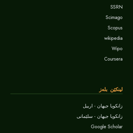
SSRN
Scimago
Scopus
wikipedia
Wipo
Coursera
لینکێن بلەز
زانکویا جیهان - اربیل
زانکویا جیهان - سلێمانی
Google Scholar