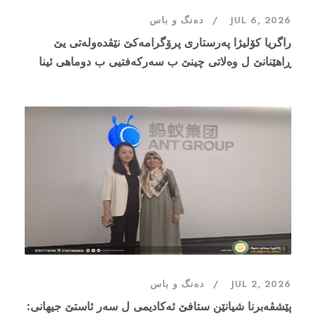
JUL 6, 2026
دەنگ و باس
راگریا کۆلیژا پەرستارى پرۆگرامەکێ نێڤدەولەتی یێ
ڕاهێنانێ ل وەلاتی چینێ ب سەرکەفتیی ب دوماهی ئینا
JUL 2, 2026
دەنگ و باس
پێشڤەبرنا شیانێن ستافێ ئەکادیمی ل سەر ئاستێ جیهانی: