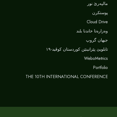
مالپەرێ نور
پوستکرن
Cloud Drive
وەزارەتا خاندنا بلند
جیهان گروپ
تابلویێ پێزانینێن کوردستان کوڤید-١٩
WeboMetrics
Portfolio
THE 10TH INTERNATIONAL CONFERENCE