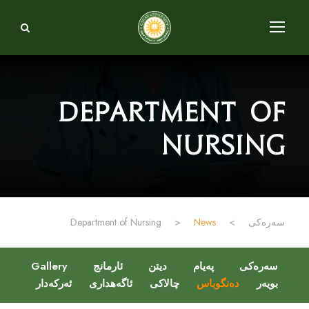
Department of
Nursing
سەرەکی
>
News
>
Department of Nursing
سەرەکی
پەیام
دیتن
ئارمانج
Gallery
بویەر
دەنگوباس
چالاکی
ئاگەهداری
ئەرکەدار