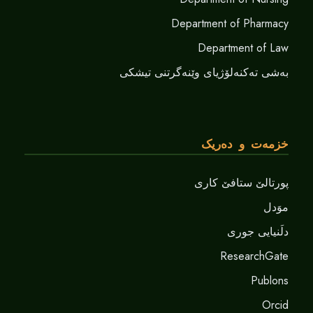
Department of Pharmacy
Department of Law
بەشی تەکنەلۆژیای وێنەگرتنی تیشکی
خزمەت و دەریک
پورتالێ ستافێ کاری
موَدل
دلَنيايى جورى
ResearchGate
Publons
Orcid