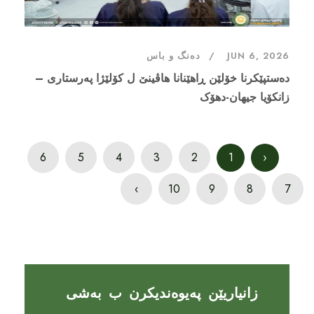
JUN 6, 2026
دەنگ و باس
دەستپێکرنا خۆلێن ڕاهێنانا هاڤینێ ل کۆلێژا پەرستاری –
زانکۆیا جیهان-دهۆک
6
5
4
3
2
1
‹
›
10
9
8
7
زانیاریێن پەیوەندیکرن ب بەشی