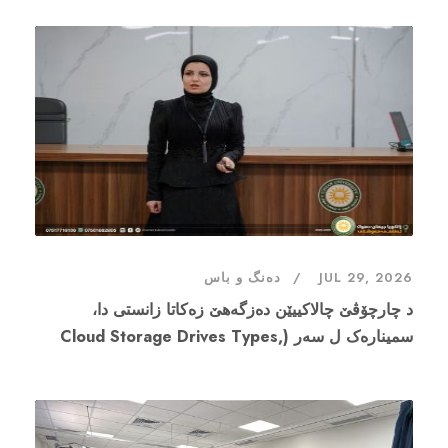
JUL 29, 2026
دەنگ و باس
د چارچۆڤێ چالاکییێن دەزگەهێ زەکاتا زانستی دا،
سمینارەک ل سەر (Cloud Storage Drives Types,
Features and Comparison) هاتە پێشکێشکرن.