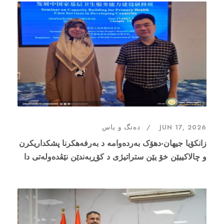
JUN 17, 2026
دەنگ و باس
زانکۆیا جیهان-دهۆک بەردەوامە د بەرفەهکرنا پشکداریکرن
و چالاکییێن خۆ یێن ستراتیژی د کۆڕبەندێن نێڤدەولەتی دا