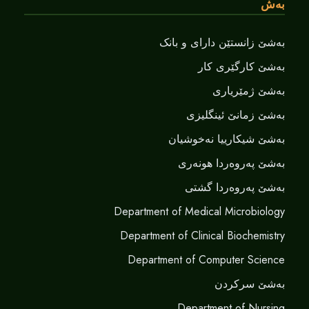
بەش
بەشێ زانستێن دارای و بانک
بەشێ کارگێری کار
بەشێ ژمێریاری
بەشێ زمانێ ‌‌ئینگلیزی
بەشێ شیکارییا نەخوشیان
بەشێ پەروەردا هونەری
بەشێ پەروەردا گشتی
Department of Medical Microbiology
Department of Clinical Biochemistry
Department of Computer Science
بەشێ سرکردن
Department of Nursing