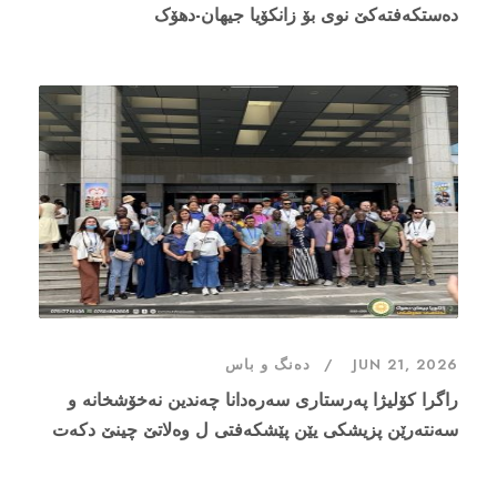
دەستکەفتەکێ نوى بۆ زانکۆیا جیهان-دهۆک
JUN 21, 2026
دەنگ و باس
راگرا کۆلیژا پەرستارى سەرەدانا چەندین نەخۆشخانە و
سەنتەرێن پزیشکی یێن پێشکەفتی ل وەلاتێ چینێ دکەت