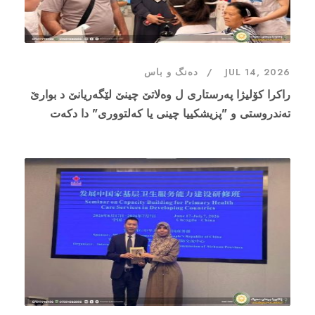
JUL 14, 2026
دەنگ و باس
راکرا کۆلیژا پەرستارى ل وەلاتێ چینێ لێگەریانێ د بوارێ
تەندروستی و "پزیشکییا چینی یا کەلتووری" دا دکەت