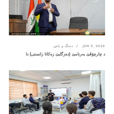
JUN 9, 2026
دەنگ و باس
د چارچۆڤێ بەرنامێ (دەزگایێ زەکاتا زانستی) دا