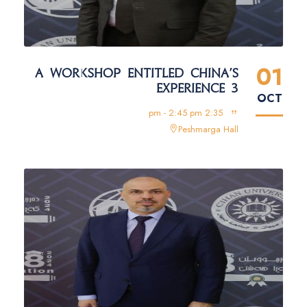
01
A WORKSHOP ENTITLED CHINA'S
EXPERIENCE 3
OCT
2:35 pm - 2:45 pm
Peshmarga Hall