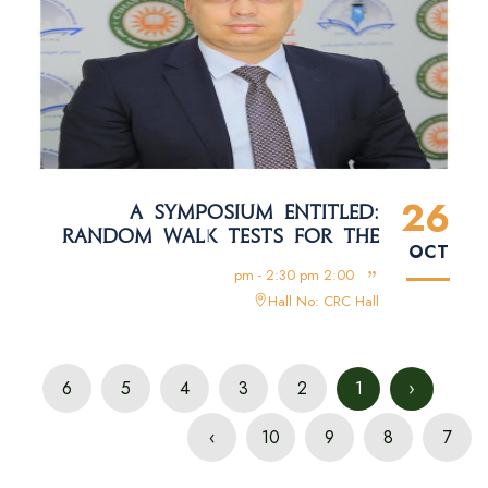
26
A SYMPOSIUM ENTITLED:
RANDOM WALK TESTS FOR THE
OCT
MENA STOCK RETURNS
2:00 pm - 2:30 pm
Hall No: CRC Hall
6
5
4
3
2
1
‹
›
10
9
8
7