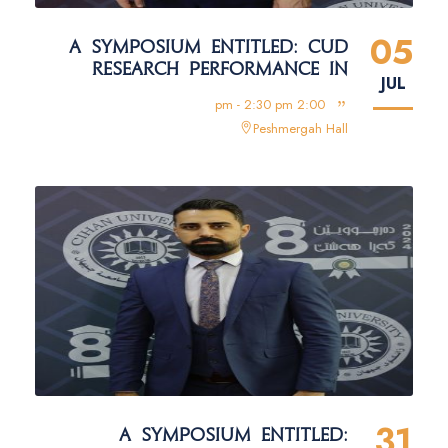
05
A SYMPOSIUM ENTITLED: CUD
RESEARCH PERFORMANCE IN
JUL
GLOBAL DATABASE
2:00 pm - 2:30 pm
Peshmergah Hall
31
A SYMPOSIUM ENTITLED: