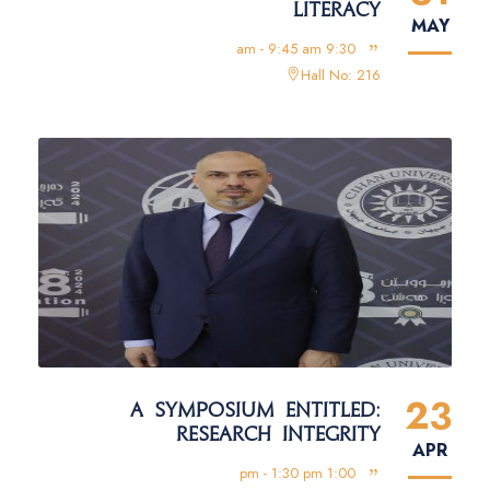
LITERACY
MAY
9:30 am - 9:45 am
Hall No: 216
23
A SYMPOSIUM ENTITLED:
RESEARCH INTEGRITY
APR
1:00 pm - 1:30 pm