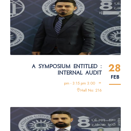
28
A SYMPOSIUM ENTITLED :
INTERNAL AUDIT
FEB
3:00 pm - 3:15 pm
Hall No: 216