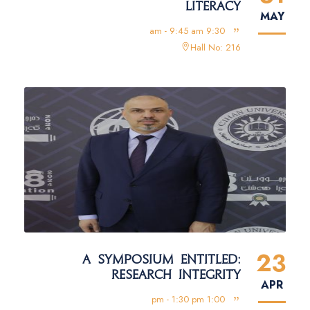
LITERACY
MAY
9:30 am - 9:45 am
Hall No: 216
23
A SYMPOSIUM ENTITLED:
RESEARCH INTEGRITY
APR
1:00 pm - 1:30 pm