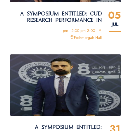
05
A SYMPOSIUM ENTITLED: CUD
RESEARCH PERFORMANCE IN
JUL
GLOBAL DATABASE
2:00 pm - 2:30 pm
Peshmergah Hall
31
A SYMPOSIUM ENTITLED: