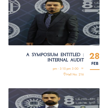
28
A SYMPOSIUM ENTITLED :
INTERNAL AUDIT
FEB
3:00 pm - 3:15 pm
Hall No: 216