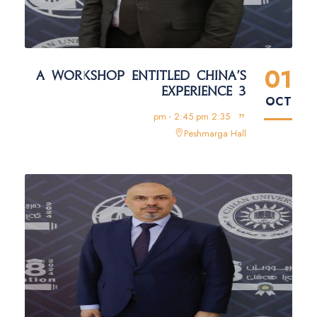
01
A WORKSHOP ENTITLED CHINA'S
EXPERIENCE 3
OCT
2:35 pm - 2:45 pm
Peshmarga Hall