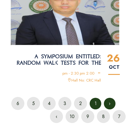
26
A SYMPOSIUM ENTITLED:
RANDOM WALK TESTS FOR THE
OCT
MENA STOCK RETURNS
2:00 pm - 2:30 pm
Hall No: CRC Hall
6
5
4
3
2
1
‹
›
10
9
8
7