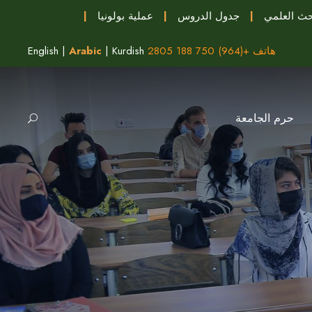
حث العلمي
|
جدول الدروس
|
عملية بولونيا
|
هاتف +(964) 750 188 2805
Kurdish
|
Arabic
|
English
حرم الجامعة