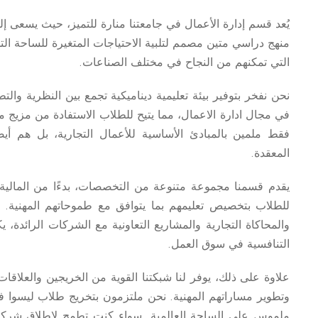
يُعد قسم إدارة الأعمال في جامعتنا منارة للتميز، حيث يسعى إلى
منهج دراسي متين مصمم لتلبية الاحتياجات المتغيرة للساحة التج
التي تمكنهم من النجاح في مختلف الصناعات.
نحن نفخر بتوفير بيئة تعليمية ديناميكية تجمع بين النظرية وال
في مجال ادارة الاعمال، مما يتيح للطلاب الاستفادة من مزيج من
فقط ملمين بالمبادئ الأساسية للأعمال التجارية، بل هم أي
المعقدة.
يقدم قسمنا مجموعة متنوعة من التخصصات، بدءًا من المالية وا
للطلاب بتخصيص تعليمهم بما يتوافق مع طموحاتهم المهنية. 
والمحاكاة التجارية والمشاريع التعاونية مع الشركات الرائدة،
التنافسية في سوق العمل.
علاوة على ذلك، يوفر لنا شبكتنا القوية من الخريجين والعلاقات
وتطوير مساراتهم المهنية. نحن ملتزمون بتخريج طلاب ليسوا 
ملموس على الساحة العالمية. سواء كنت تطمح لإطلاق شركة ن