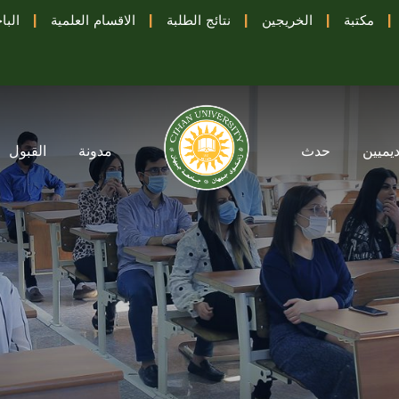
|
مكتبة
|
الخريجين
|
نتائج الطلبة
|
الاقسام العلمية
|
البا
ديميين
حدث
مدونة
القبول