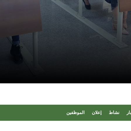
ار
نشاط
إعلان
الموظفين