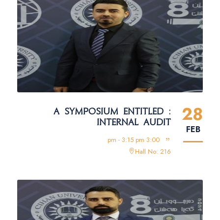
28
A SYMPOSIUM ENTITLED :
INTERNAL AUDIT
FEB
3:00 pm - 3:15 pm
Hall No: 216