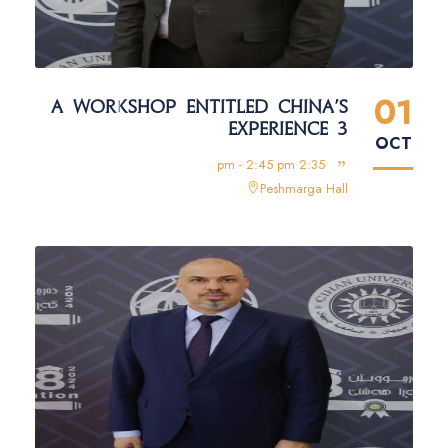
01
A WORKSHOP ENTITLED CHINA'S
EXPERIENCE 3
OCT
2:35 pm - 2:45 pm
Peshmarga Hall