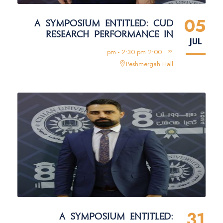
05
A SYMPOSIUM ENTITLED: CUD
RESEARCH PERFORMANCE IN
JUL
GLOBAL DATABASE
2:00 pm - 2:30 pm
Peshmergah Hall
31
A SYMPOSIUM ENTITLED: