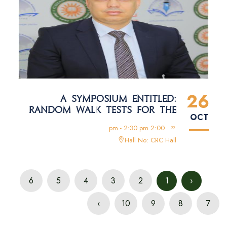
26
A SYMPOSIUM ENTITLED:
RANDOM WALK TESTS FOR THE
OCT
MENA STOCK RETURNS
2:00 pm - 2:30 pm
Hall No: CRC Hall
6
5
4
3
2
1
‹
›
10
9
8
7