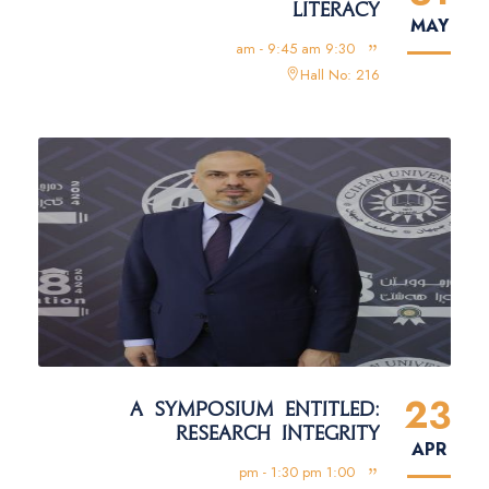
LITERACY
MAY
9:30 am - 9:45 am
Hall No: 216
23
A SYMPOSIUM ENTITLED:
RESEARCH INTEGRITY
APR
1:00 pm - 1:30 pm