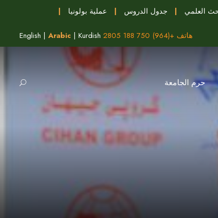
حث العلمي
|
جدول الدروس
|
عملية بولونيا
|
هاتف +(964) 750 188 2805
Kurdish
|
Arabic
|
English
حرم الجامعة