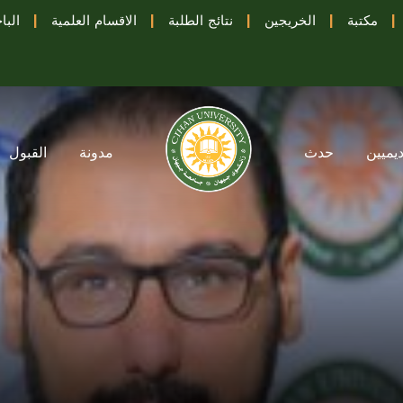
|
مكتبة
|
الخريجين
|
نتائج الطلبة
|
الاقسام العلمية
|
البا
ديميين
حدث
مدونة
القبول