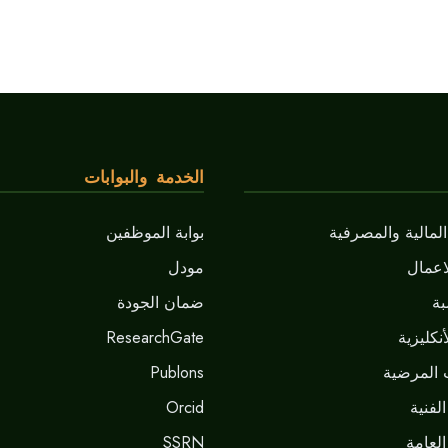
الخدمة والبوابات
لمالية والمصرفية
بوابة الموظفين
اعمال
مودل
ة
ضمان الجودة
نكليزية
ResearchGate
 المرضية
Publons
لفنية
Orcid
العامة
SSRN