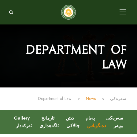
Department of
Law
سەرەکی
>
News
>
Department of Law
سەرەکی
پەیام
دیتن
ئارمانج
Gallery
بویەر
دەنگوباس
چالاکی
ئاگەهداری
ئەرکەدار