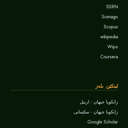
SSRN
Scimago
Scopus
wikipedia
Wipo
Coursera
لینکێن بلەز
زانکویا جیهان - اربیل
زانکویا جیهان - سلێمانی
Google Scholar