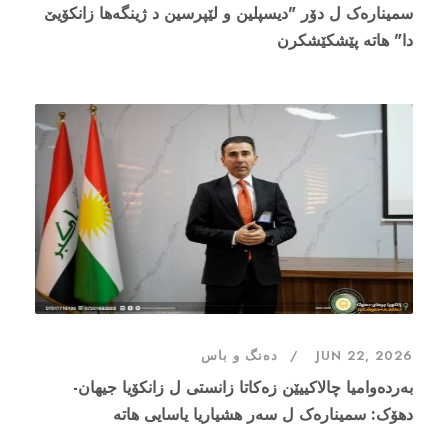
سمینارەک ل دۆر "دیسپلین و لێپرسین د ژینگەها زانکۆیێ
دا" هاتە پێشکێشکرن
JUN 22, 2026
دەنگ و باس
بەردەوامیا چالاکییێن زەکاتا زانستی ل زانکۆیا جیهان-
دهۆک: سمینارەک ل سەر هشیاریا یاسایی هاتە
پێشکێشکرن