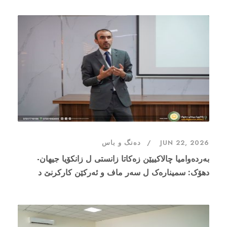
JUN 22, 2026
دەنگ و باس
بەردەوامیا چالاکییێن زەکاتا زانستی ل زانکۆیا جیهان-
دهۆک: سمینارەک ل سەر ماف و ئەرکێن کارکرنێ د
زانکۆیێن تايبەت دا هاتە پێشکێشکرن