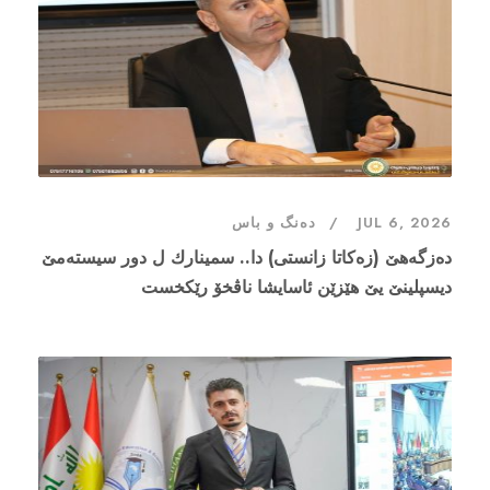
JUL 6, 2026
دەنگ و باس
دەزگەهێ (زەکاتا زانستی) دا.. سمینارك ل دور سیستەمێ
دیسپلینێ یێ هێزێن ئاسایشا ناڤخۆ رێكخست