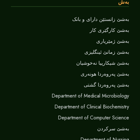
بەش
بەشێ زانستێن دارای و بانک
بەشێ کارگێری کار
بەشێ ژمێریاری
بەشێ زمانێ ‌‌ئینگلیزی
بەشێ شیکارییا نەخوشیان
بەشێ پەروەردا هونەری
بەشێ پەروەردا گشتی
Department of Medical Microbiology
Department of Clinical Biochemistry
Department of Computer Science
بەشێ سرکردن
Department of Nursing