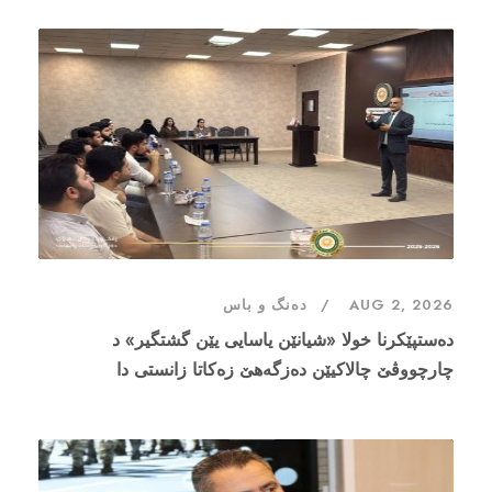
AUG 2, 2026
دەنگ و باس
دەستپێکرنا خولا «شیانێن یاسایی یێن گشتگیر» د
چارچووڤێ چالاکیێن دەزگەهێ زەکاتا زانستی دا