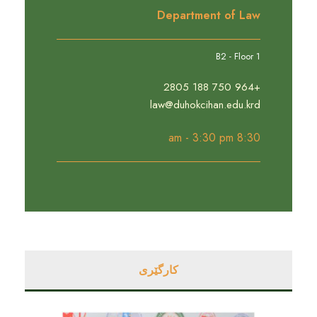
Department of Law
B2 - Floor 1
+964 750 188 2805
law@duhokcihan.edu.krd
8:30 am - 3:30 pm
کارگێری