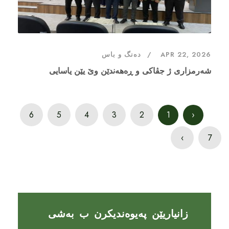
APR 22, 2026
دەنگ و باس
شەرمزاری ژ جڤاکی و ڕەهەندێن وێ یێن یاسایی
6
5
4
3
2
1
‹
›
7
زانیاریێن پەیوەندیکرن ب بەشی