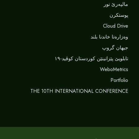
مالپەرێ نور
پوستکرن
Cloud Drive
وەزارەتا خاندنا بلند
جیهان گروپ
تابلویێ پێزانینێن کوردستان کوڤید-١٩
WeboMetrics
Portfolio
THE 10TH INTERNATIONAL CONFERENCE