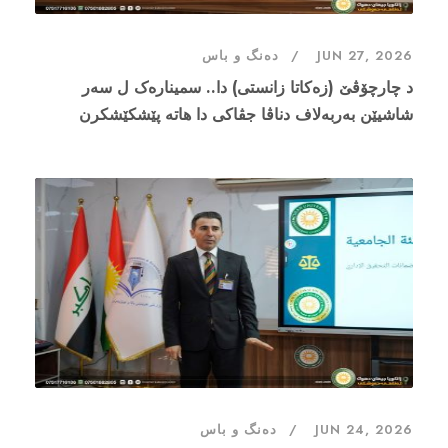
JUN 27, 2026
دەنگ و باس
د چارچۆڤێ (زەکاتا زانستی) دا.. سمینارەک ل سەر
شاشیێن بەربەلاف دناڤا جڤاکی دا هاتە پێشکێشکرن
JUN 24, 2026
دەنگ و باس