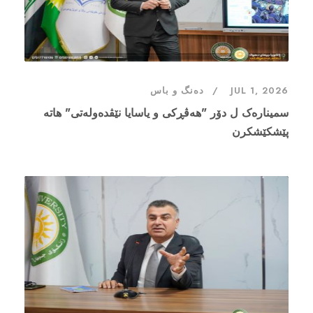
JUL 1, 2026
دەنگ و باس
سمینارەک ل دۆر "هەڤڕکی و یاسایا نێڤدەولەتی" هاتە
پێشکێشکرن