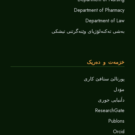
Department of Pharmacy
Department of Law
بەشی تەکنەلۆژیای وێنەگرتنی تیشکی
خزمەت و دەریک
پورتالێ ستافێ کاری
موَدل
دلَنيايى جورى
ResearchGate
Publons
Orcid