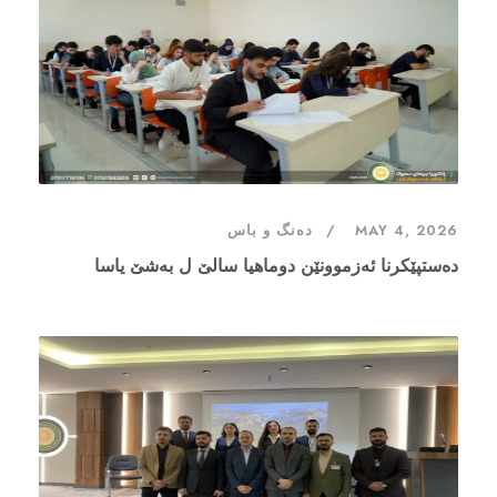
MAY 4, 2026
دەنگ و باس
دەستپێکرنا ئەزموونێن دوماهیا سالێ ل بەشێ یاسا