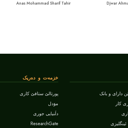
Anas Mohammad Sharif Tahir
Djwar Ahma
خزمەت و دەریک
 دارای و بانک
پورتالێ ستافێ کاری
ی کار
موَدل
ری
دلَنيايى جورى
ResearchGate
ئینگلیزی