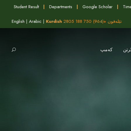
Student Result
|
Departments
|
Google Scholar
|
Time
English
|
Arabic
|
Kurdish
تێلەفون +(964) 750 188 2805
رتن
كه‌مپ