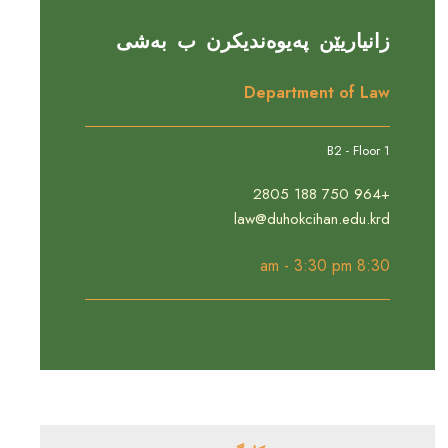
زانیاریێن پەیوەندیکرن ب بەشی
Department of Law
B2 - Floor 1
+964 750 188 2805
law@duhokcihan.edu.krd
8:30 am - 3:30 pm