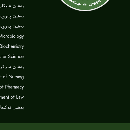
بەشێ شیکاری
بەشێ پەروەر
بەشێ پەروەر
Microbiology
 Biochemistry
ter Science
بەشێ سرکر
t of Nursing
of Pharmacy
ment of Law
بەشی تەکنەل