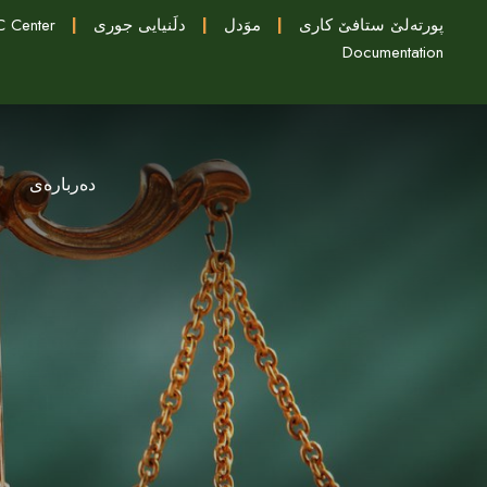
 Center
|
دلَنيايى جورى
|
موَدل
|
پورتەلێ ستافێ کاری
Documentation
دەربارەی