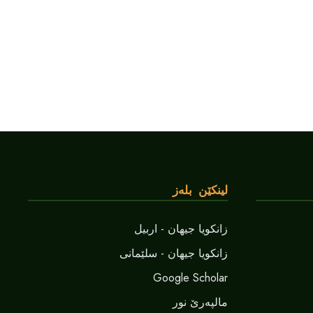
لینکێن بلەز
زانکویا جیهان - اربیل
زانکویا جیهان - سلێمانی
Google Scholar
مالپەرێ نور