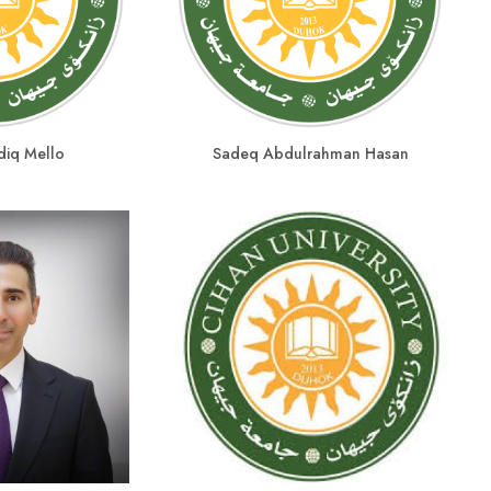
diq Mello
Sadeq Abdulrahman Hasan