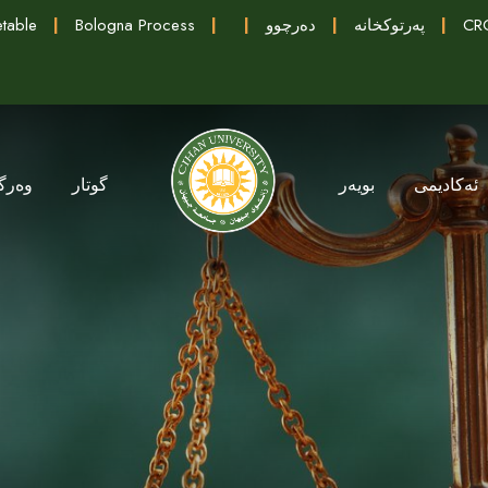
table
|
Bologna Process
|
|
دەرچوو
|
پەرتوکخانە
|
CRC
ئەکادیمی
بویەر
گوتار
وەرگ