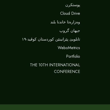
پوستکرن
Cloud Drive
وەزارەتا خاندنا بلند
جیهان گروپ
تابلویێ پێزانینێن کوردستان کوڤید-١٩
WeboMetrics
Portfolio
THE 10TH INTERNATIONAL
CONFERENCE