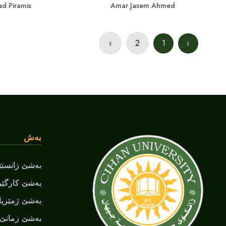
d Piramis
Amar Jasem Ahmed
›
2
1
‹
بەش
بەشێ زانستێن
بەشێ کارگێر
بەشێ ژمێریا
بەشێ زمانێ ‌‌