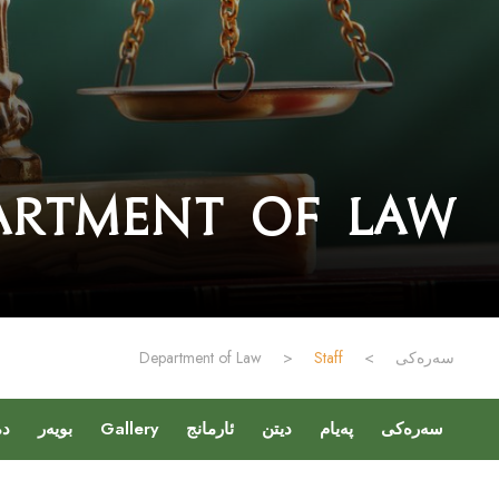
artment of Law
Department of Law
>
Staff
>
سەرەکی
دە
بویەر
Gallery
ئارمانج
دیتن
پەیام
سەرەکی