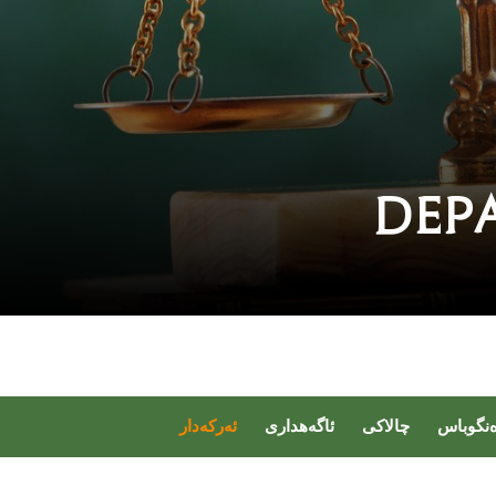
Dep
نگوباس
چالاکی
ئاگەهداری
ئەرکەدار