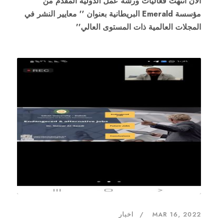
الان انتهت فعاليات ورشة عمل الدولیە المقدم من
مؤسسة Emerald البريطانية بعنوان '' معايير النشر في
المجلات العالمية ذات المستوى العالي''
MAR 16, 2022
اخبار