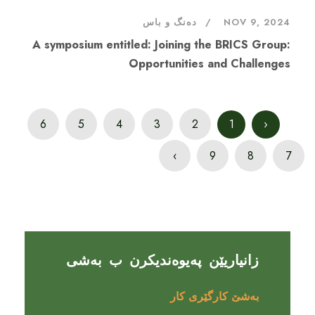
NOV 9, 2024
دەنگ و باس
A symposium entitled: Joining the BRICS Group:
Opportunities and Challenges
6
5
4
3
2
1
‹
›
9
8
7
زانیاریێن پەیوەندیکرن ب بەشی
بەشێ کارگێری کار