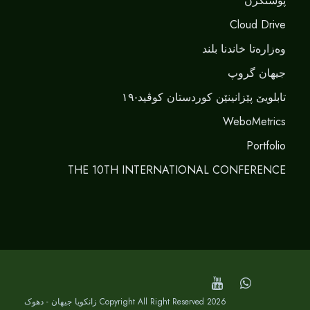
پوستکرن
Cloud Drive
وەزارەتا خاندنا بلند
جیهان گروپ
تابلویێ پێزانینێن کوردستان کوڤید-١٩
WeboMetrics
Portfolio
THE 10TH INTERNATIONAL CONFERENCE
Copyright All Right Reserved 2026 زانکویا جیهان - دهوک