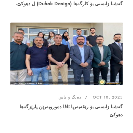
گەشتا زانستى بۆ کارگەها (Duhok Design) ل دهوكێ.
OCT 10, 2025
دەنگ و باس
گەشتا زانستى بۆ رێڤەبەریا ئاڤا دەوروبەرێن پارێزگەها
دهوكێ