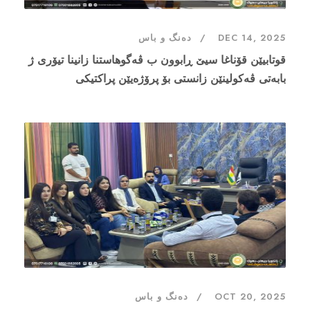
DEC 14, 2025
دەنگ و باس
قوتابیێن قۆناغا سیێ ڕابوون ب ڤەگوهاستنا زانینا تیۆری ژ
بابەتی ڤەکولینێن زانستی بۆ پرۆژەیێن پراکتیکی
OCT 20, 2025
دەنگ و باس