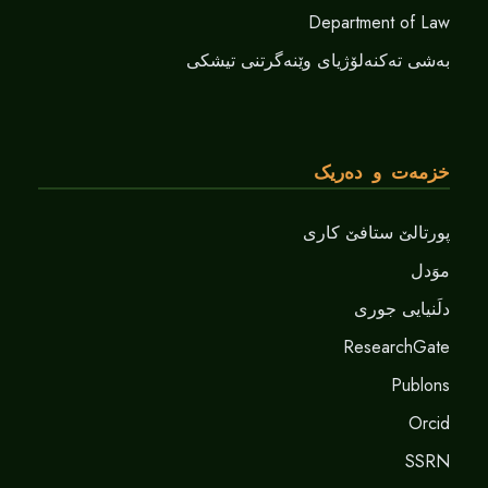
Department of Law
بەشی تەکنەلۆژیای وێنەگرتنی تیشکی
خزمەت و دەریک
پورتالێ ستافێ کاری
موَدل
دلَنيايى جورى
ResearchGate
Publons
Orcid
SSRN