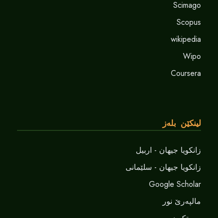
Scimago
Scopus
wikipedia
Wipo
Coursera
لینکێن بلەز
زانکویا جیهان - اربیل
زانکویا جیهان - سلێمانی
Google Scholar
مالپەرێ نور