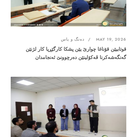
MAY 19, 2026
دەنگ و باس
قوتابیێن قۆناغا چوارێ یێن پشکا کارگێڕیا کار لژنێن
گەنگەشەکرنا ڤەکۆلینێن دەرچوونێ ئەنجامدان