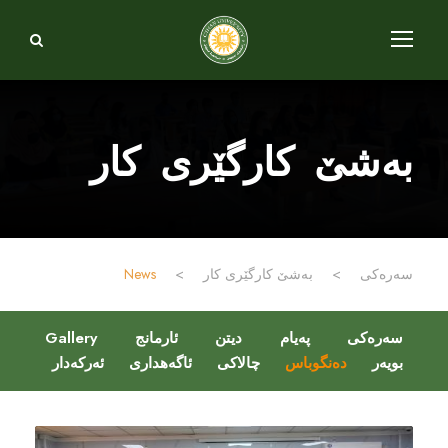
بەشێ کارگێری کار
سەرەکی
>
بەشێ کارگێری کار
>
News
سەرەکی
پەیام
دیتن
ئارمانج
Gallery
بویەر
دەنگوباس
چالاکی
ئاگەهداری
ئەرکەدار