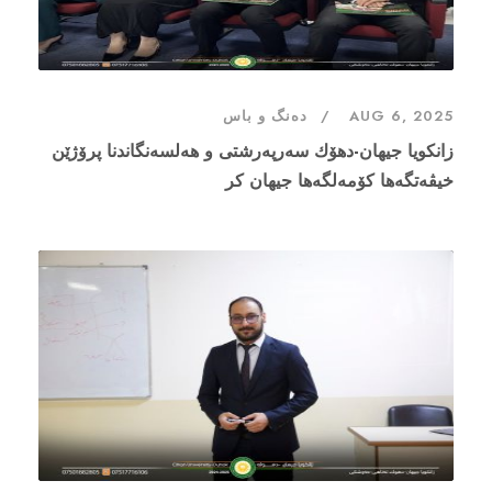
AUG 6, 2025
دەنگ و باس
‎زانكویا جیهان-دهۆك سه‌رپه‌رشتی و هه‌لسه‌نگاندنا پرۆژێن
خیڤه‌تگه‌ها كۆمه‌لگه‌ها جیهان كر