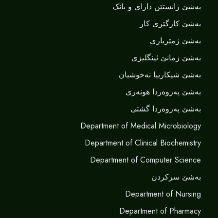
بەشێ زانستێن دارای و بانک
بەشێ کارگێری کار
بەشێ ژمێریاری
بەشێ زمانێ ‌‌ئینگلیزی
بەشێ شیکارییا نەخوشیان
بەشێ پەروەردا هونەری
بەشێ پەروەردا گشتی
Department of Medical Microbiology
Department of Clinical Biochemistry
Department of Computer Science
بەشێ سرکردن
Department of Nursing
Department of Pharmacy