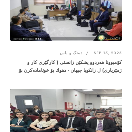
SEP 15, 2025
دەنگ و باس
‎كۆمبوونا هه‌ردوو پشكێن زانستى ( كارگێرى كار و
ژمێریارى) ل زانكویا جیهان - دهوك بۆ خوئاماده‌كرن بۆ
سالا نوی یا خواندنێ ( 2025-2026)