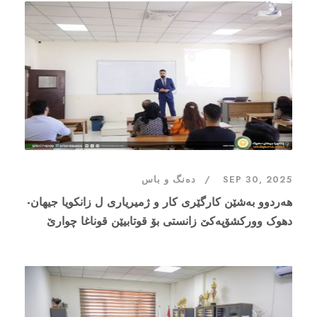
SEP 30, 2025
دەنگ و باس
‎هەردوو بەشێن کارگێری كار و ژميريارى ل زانکویا جیهان-
دهوک وورکشۆپەکێ زانستی بۆ قوتابیێن قوناغا چوارێ
ئەنجامدا