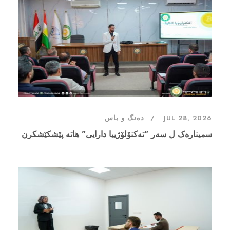
JUL 28, 2026
دەنگ و باس
سمینارەک ل سەر "تەکنۆلۆژییا دارایی" هاتە پێشکێشکرن