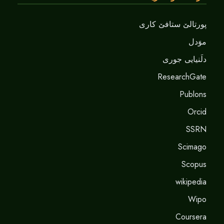
پورتالێ ستافێ کاری
موَدل
دلَنيايى جورى
ResearchGate
Publons
Orcid
SSRN
Scimago
Scopus
wikipedia
Wipo
Coursera