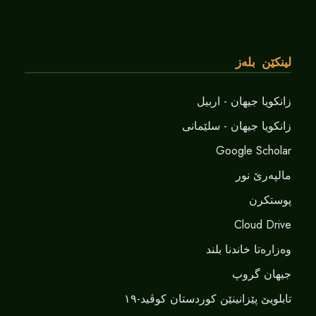
لینکێن بلەز
زانکویا جیهان - اربیل
زانکویا جیهان - سلێمانی
Google Scholar
مالپەرێ نور
پوستکرن
Cloud Drive
وەزارەتا خاندنا بلند
جیهان گروپ
تابلویێ پێزانینێن کوردستان کوڤید-١٩