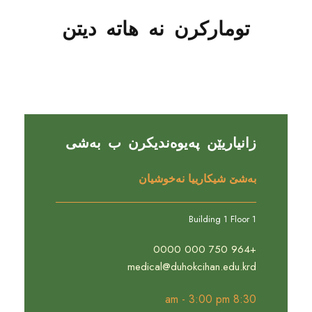
تومارکرن نە هاتە دیتن
زانیاریێن پەیوەندیکرن ب بەشی
بەشێ شیکارییا نەخوشیان
Building 1 Floor 1
+964 750 000 0000
medical@duhokcihan.edu.krd
8:30 am - 3:00 pm