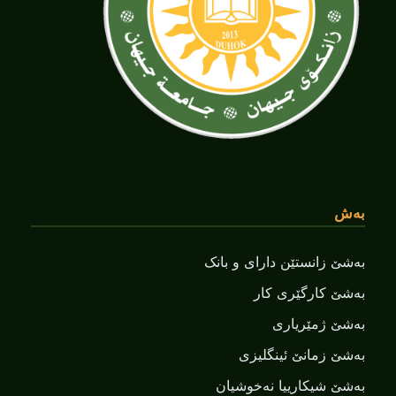
بەش
بەشێ زانستێن دارای و بانک
بەشێ کارگێری کار
بەشێ ژمێریاری
بەشێ زمانێ ‌‌ئینگلیزی
بەشێ شیکارییا نەخوشیان