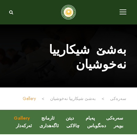
بەشێ شیکارییا
نەخوشیان
سەرەکی
>
بەشێ شیکارییا نەخوشیان
>
Gallery
سەرەکی
پەیام
دیتن
ئارمانج
Gallery
بویەر
دەنگوباس
چالاکی
ئاگەهداری
ئەرکەدار