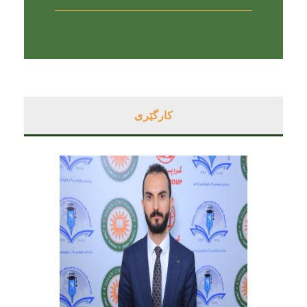
کارگێری