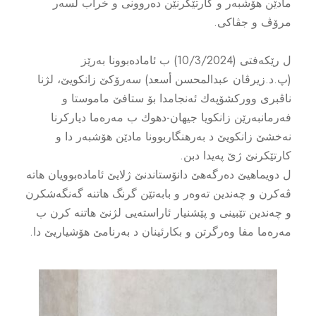
مادێن هۆشبه‌ر و كارتێكرنێن ده‌روونى و خراب لسه‌ر
مرۆڤ و جڤاكى.
ل رێكه‌فتى (10/3/2024) ب ئاماده‌بوونا به‌رێز
(پ.د.زیرڤان عبدالمحسن أسعد) سه‌رۆكێ زانكویێ، لژنا
ناڤبرى ووركشۆپه‌ك ئه‌نجامدا بۆ ستافێ ماموستا و
فه‌رمانبه‌رێن زانكویا جیهان-دهوك ب مه‌ره‌ما دیاركرنا
نه‌خشێ زانكویێ د به‌رهنگاربوونا مادێن هۆشبه‌ر دا و
كارتێكرنێ ژێ په‌یدا دبن.
ل دویماهیێ ده‌رگه‌هێ دانۆستاندنێ ژلایێ ئاماده‌بوویان هاته‌
ڤه‌كرن و چه‌ندین ته‌وه‌ر و بابه‌تێن گرنگ هاتنه‌ گه‌نگه‌شكرن
و چه‌ندین تێبینى و پێشنیار ئاراسته‌یى لژنێ هاتنه‌ كرن ب
مه‌ره‌ما مفا وه‌رگرتن و بكارئینان د به‌رنامێ هۆشیاریێ دا.