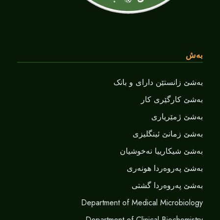
بەش
بەشێ زانستێن دارای و بانک
بەشێ کارگێری کار
بەشێ ژمێریاری
بەشێ زمانێ ‌‌ئینگلیزی
بەشێ شیکارییا نەخوشیان
بەشێ پەروەردا هونەری
بەشێ پەروەردا گشتی
Department of Medical Microbiology
Department of Clinical Biochemistry