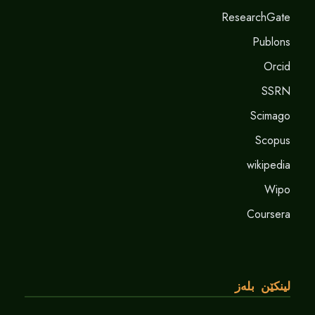
ResearchGate
Publons
Orcid
SSRN
Scimago
Scopus
wikipedia
Wipo
Coursera
لینکێن بلەز