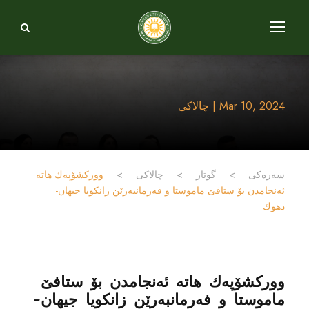
Mar 10, 2024 | چالاکی
سەرەکی
>
گوتار
>
چالاکی
>
ووركشۆپه‌ك ھاتە
ئه‌نجامدن بۆ ستافێ ماموستا و فه‌رمانبه‌رێن زانكویا جیهان-
دهوك
ووركشۆپه‌ك ھاتە ئه‌نجامدن بۆ ستافێ
ماموستا و فه‌رمانبه‌رێن زانكویا جیهان-