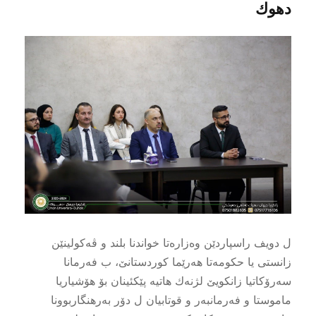
دهوك
ل دویف راسپاردێن وه‌زاره‌تا خواندنا بلند و ڤه‌كولینێن
زانستى یا حكومه‌تا هه‌رێما كوردستانێ، ب فه‌رمانا
سه‌رۆكاتیا زانكویێ لژنه‌ك هاتیه‌ پێكئینان بۆ هۆشیاریا
ماموستا و فه‌رمانبه‌ر و قوتابیان ل دۆر به‌رهنگاربوونا