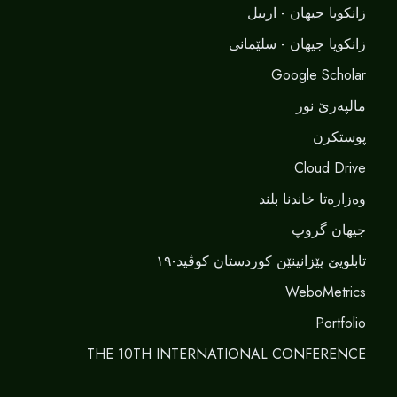
زانکویا جیهان - اربیل
زانکویا جیهان - سلێمانی
Google Scholar
مالپەرێ نور
پوستکرن
Cloud Drive
وەزارەتا خاندنا بلند
جیهان گروپ
تابلویێ پێزانینێن کوردستان کوڤید-١٩
WeboMetrics
Portfolio
THE 10TH INTERNATIONAL CONFERENCE