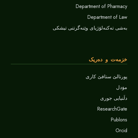
Department of Pharmacy
Department of Law
بەشی تەکنەلۆژیای وێنەگرتنی تیشکی
خزمەت و دەریک
پورتالێ ستافێ کاری
موَدل
دلَنيايى جورى
ResearchGate
Publons
Orcid