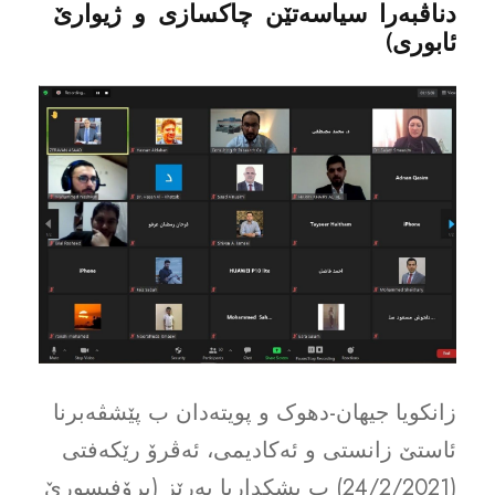
دناڤبەرا سیاسەتێن چاکسازى و ژیوارێ
ئابورى)
زانکویا جیهان-دهوک و پویتەدان ب پێشڤەبرنا
ئاستێ زانستى و ئەکادیمى، ئەڤرۆ رێکەفتى
(24/2/2021) ب پشکداریا بەرێز (پرۆفیسورێ