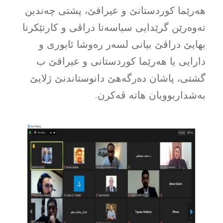
هەرێما کوردستانێ و عیراقێ، پشتى چەندین
تەوەرێن گرێدایى سیاسەتا دراڤى و کارتێکرنا
بهایێ دراڤێ بیانى لسەر رەوشا ئابورى و
دارایى یا هەرێما کوردستانى و عیراقێ ب
گشتى، پاشان دەرگەهێ دانوستاندنێ ژلایێ
بەشداربوویان هاتە ڤەکرن.