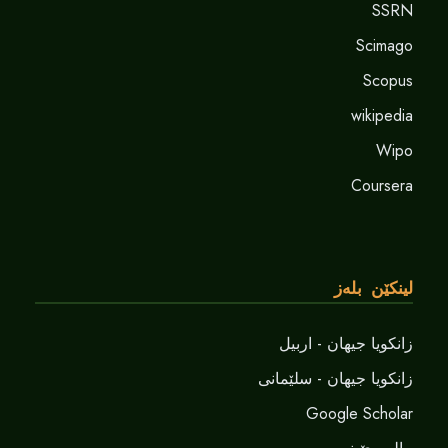
SSRN
Scimago
Scopus
wikipedia
Wipo
Coursera
لینکێن بلەز
زانکویا جیهان - اربیل
زانکویا جیهان - سلێمانی
Google Scholar