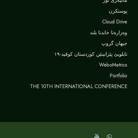
مالپەرێ نور
پوستکرن
Cloud Drive
وەزارەتا خاندنا بلند
جیهان گروپ
تابلویێ پێزانینێن کوردستان کوڤید-١٩
WeboMetrics
Portfolio
THE 10TH INTERNATIONAL CONFERENCE