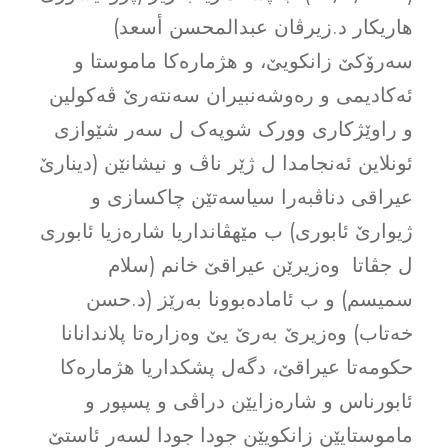
هاریکار د.زیرڤان عبدالمحسن أسعد)
سەرۆکێ زانکویێ، و هژمارەکا ماموستا و
ئەکادیمى و رەوشەنبیران سەنتەرێ ڤەکولین
و راوێژکارى وورک شوپەک ل سەر شێوازى
ئونلاین ئەنجامدا ل ژێر ناڤ و نیشانێن (دینارێ
عیراقى دناڤبەرا سیاسەتێن چاکسازى و
ژیوارێ ئابورى) ب مێهڤانداریا شارەزیا ئابورى
ل جڤاتا وەزیرێن عیراقێ خانم (سلام
سمیسم) و ب ئامادەبوونا بەرێز (د.حسن
خەتاب) وەزیرێ بەرێ یێ وەزارەتا پلاندانانا
حکومەتا عیراقێ، دگەل پشکداریا هژمارەکا
ئابورناس و شارەزایێن دراڤى و پسپور و
ماموستایێن زانکویێن جودا جودا لسەر ئاستێ