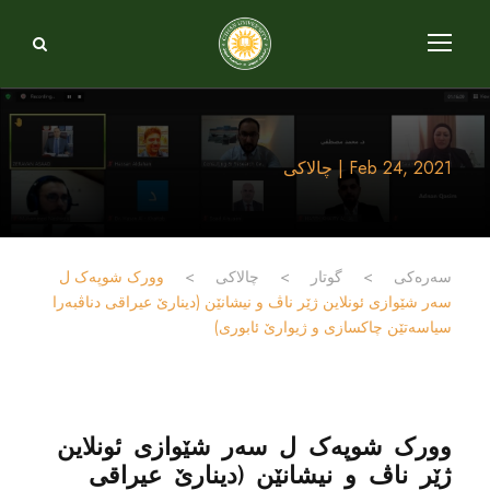
Feb 24, 2021 | چالاکی
سەرەکی
>
گوتار
>
چالاکی
>
وورک شوپەک ل
سەر شێوازى ئونلاین ژێر ناڤ و نیشانێن (دینارێ عیراقى دناڤبەرا
سیاسەتێن چاکسازى و ژیوارێ ئابورى)
وورک شوپەک ل سەر شێوازى ئونلاین
ژێر ناڤ و نیشانێن (دینارێ عیراقى