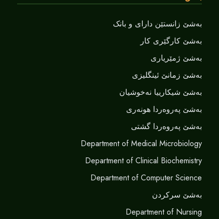
بەشێ زانستێن دارای و بانک
بەشێ کارگێری کار
بەشێ ژمێریاری
بەشێ زمانێ ‌‌ئینگلیزی
بەشێ شیکارییا نەخوشیان
بەشێ پەروەردا هونەری
بەشێ پەروەردا گشتی
Department of Medical Microbiology
Department of Clinical Biochemistry
Department of Computer Science
بەشێ سرکردن
Department of Nursing