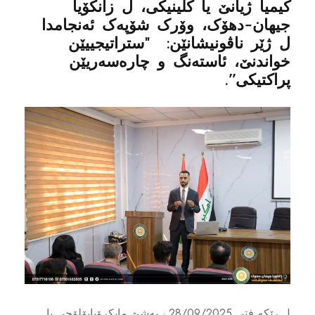
کیمیا ژیانێ یا کلینیکی، ل زانکۆیا
جیهان-دهۆک، وۆرک شۆپەک ئەنجامدا
ل ژێر ناڤونیشانێن: ‎ "ستراتیجییێن
خواندنێ، ئاستەنگ و چارەسەریێن
پراکتیکی''.
ل رێکه فتی 28/09/2025 ، بەشێ مایکرۆبایۆلۆجی یا