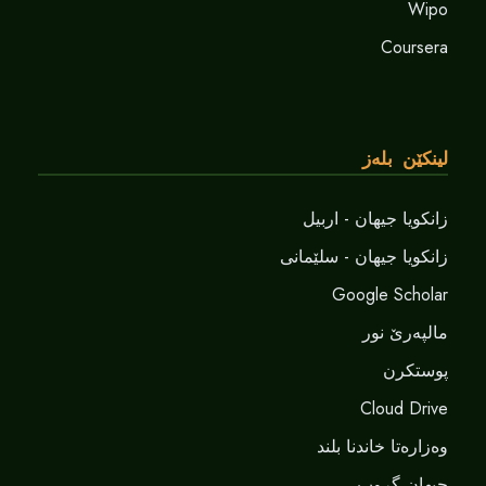
Wipo
Coursera
لینکێن بلەز
زانکویا جیهان - اربیل
زانکویا جیهان - سلێمانی
Google Scholar
مالپەرێ نور
پوستکرن
Cloud Drive
وەزارەتا خاندنا بلند
جیهان گروپ