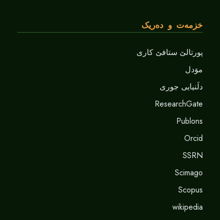
خزمەت و دەریک
پورتالێ ستافێ کاری
موَدل
دلَنيايى جورى
ResearchGate
Publons
Orcid
SSRN
Scimago
Scopus
wikipedia