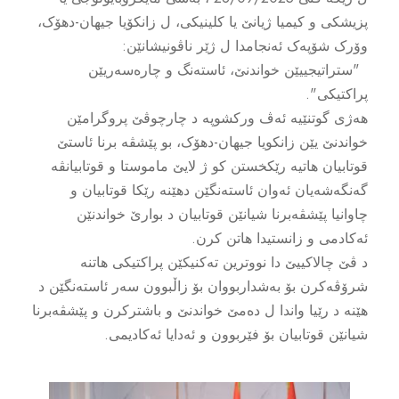
پزیشکی و کیمیا ژیانێ یا کلینیکی، ل زانکۆیا جیهان-دهۆک،
وۆرک شۆپەک ئەنجامدا ل ژێر ناڤونیشانێن:
"ستراتیجییێن خواندنێ، ئاستەنگ و چارەسەریێن
پراکتیکی''.
هەژی گوتنێیە ئەڤ ورکشوپە د چارچوڤێ پروگرامێن
خواندنێ یێن زانکویا جیهان-دهۆک، بو پێشڤە برنا ئاستێ
قوتابیان هاتیە رێکخستن کو ژ لایێ ماموستا و قوتابیانڤە
گەنگەشەیان ئەوان ئاستەنگێن دهێنە رێکا قوتابیان و
چاوانیا پێشڤەبرنا شیانێن قوتابیان د بوارێ خواندنێن
ئەکادمی و زانستیدا هاتن کرن.
د ڤێ چالاکییێ دا نووترین تەکنیکێن پراکتیکی هاتنە
شرۆڤەکرن بۆ بەشداربووان بۆ زاڵبوون سەر ئاستەنگێن د
هێنە د رێیا واندا ل دەمێ خواندنێ و باشترکرن و پێشڤەبرنا
شیانێن قوتابیان بۆ فێربوون و ئەدایا ئەکادیمی.