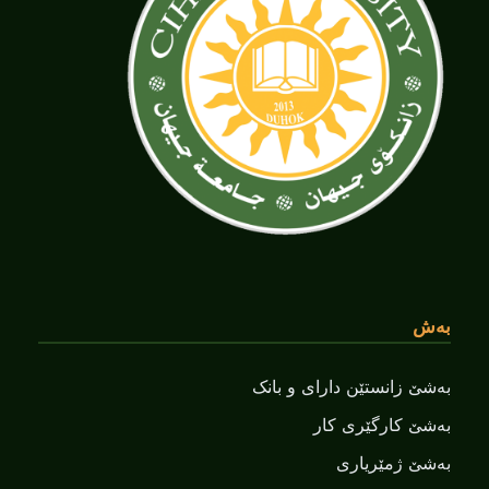
بەش
بەشێ زانستێن دارای و بانک
بەشێ کارگێری کار
بەشێ ژمێریاری