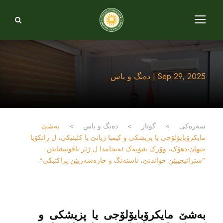
Sep 29, 2025 | دەنگ و باس
سەرەکی
>
گوتار
>
دەنگ و باس
>
‎بەشێ
مایکرۆبایۆلۆجی یا پزیشکی و کیمیا ژیانێ یا کلینیکی، ل زانکۆیا
"ستراتیجییێن خواندنێ، ئاستەنگ و چارەسەریێن پراکتیکی''.
‎بەشێ مایکرۆبایۆلۆجی یا پزیشکی و