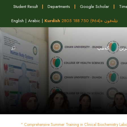
Student Result
|
Departments
|
Google Scholar
|
Time
تێلەفون +(964) 750 188 2805
Kurdish
|
Arabic
|
English
رتن
كه‌مپ