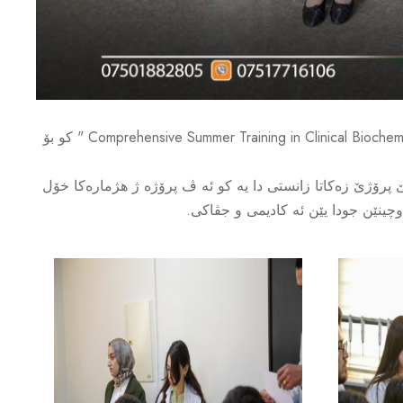
رێکەفتی 30/7/2025 بەشێ کیمیا ژیانێ یا کلینیکی دوماهی ب خولەکا راهێنانێ ئینا ل ژێر ناڤ و نیشانێن " Comprehensive Summer Training in Clinical Biochemistry Laboratory Practice " کو بۆ
پرۆژێ زه‌كاتا زانستى دا یه کو ئه ڤ پرۆژە ژ هژمارەکا خۆل
ینێن جودا یێن ئه کادیمی و جڤاکی.