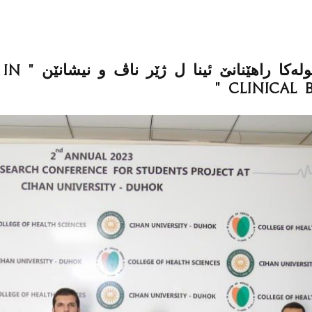
‎بەشێ کی
Clinical 