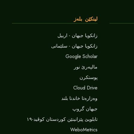
لینکێن بلەز
زانکویا جیهان - اربیل
زانکویا جیهان - سلێمانی
Google Scholar
مالپەرێ نور
پوستکرن
Cloud Drive
وەزارەتا خاندنا بلند
جیهان گروپ
تابلویێ پێزانینێن کوردستان کوڤید-١٩
WeboMetrics