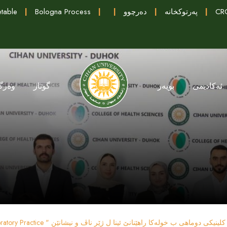
CRC
|
پەرتوکخانە
|
دەرچوو
|
|
Bologna Process
|
table
ئەکادیمی
بویەر
گوتار
وەرگ