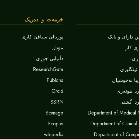
خزمەت و دەریک
 دارای و بانک
پورتالێ ستافێ کاری
ی کار
موَدل
ری
دلَنيايى جورى
ئینگلیزی
ResearchGate
یا نەخوشیان
Publons
دا هونەری
Orcid
دا گشتی
SSRN
Scimago
Department of Medical 
Scopus
Department of Clinical
wikipedia
Department of Compu