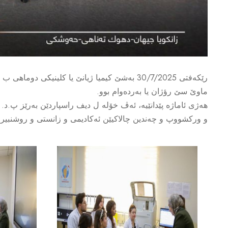
ماوێ سێ رؤژان یا بەردەوام بوو.
هەژی ئاماژه پێدانێیه، ئەڤ خۆله ل دیف راسپاردێن بەرێز پ.د.
و ورکشووپ و چەندین چالاکیێن ئەکادیمی و زانستی و روشنبیری