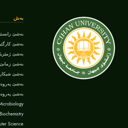
بەش
بەشێ زانستێن
بەشێ کارگێر
بەشێ ژمێریا
بەشێ زمانێ ‌‌
بەشێ شیکاری
بەشێ پەروەر
بەشێ پەروەر
Microbiology
 Biochemistry
ter Science