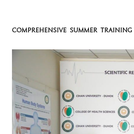
میا ژیانێ یا کلینیکی دوماهی ب خولەکا راهێنانێ ئینا ل ژێر ناڤ و نیشانێن " Comprehensive Summer Training in