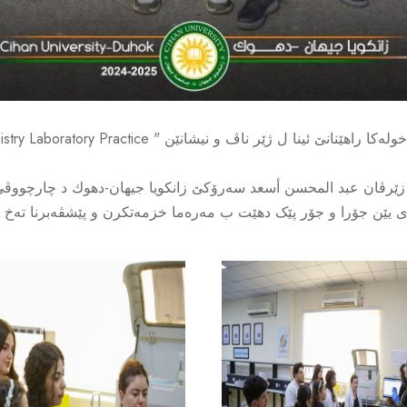
 زێرڤان عبد المحسن أسعد سەرۆکێ زانكویا جیهان-دهوك د چارچووڤێ 
 یێن جۆرا و جۆر پێک دهێت ب مەرەما خزمەتکرن و پێشڤەبرنا تەخ وچ