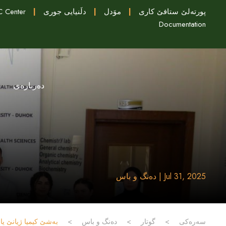
پورتەلێ ستافێ کاری
|
موَدل
|
دلَنيايى جورى
|
 Center
Documentation
دەربارەی
Jul 31, 2025 | دەنگ و باس
سەرەکی
>
گوتار
>
دەنگ و باس
>