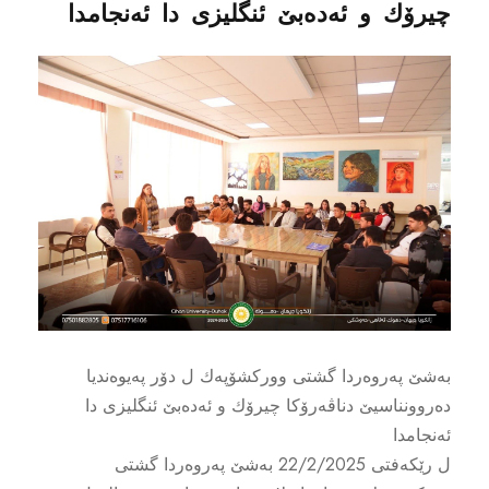
چیرۆك و ئه‌ده‌بێ ئنگلیزى دا ئه‌نجامدا
به‌شێ په‌روه‌ردا گشتى ووركشۆپه‌ك ل دۆر په‌یوه‌ندیا
ده‌روونناسیێ دناڤه‌رۆكا چیرۆك و ئه‌ده‌بێ ئنگلیزى دا
ئه‌نجامدا
ل رێكه‌فتى 22/2/2025 به‌شێ په‌روه‌ردا گشتى