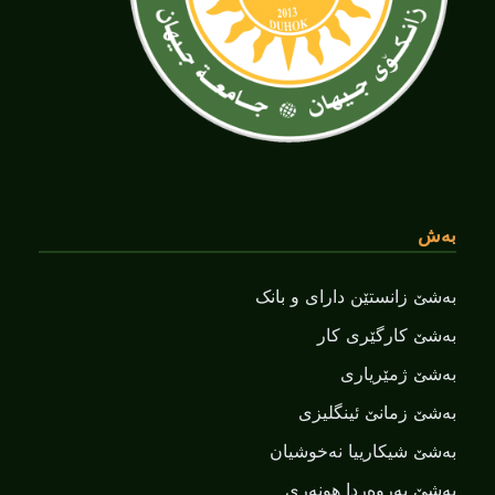
بەش
بەشێ زانستێن دارای و بانک
بەشێ کارگێری کار
بەشێ ژمێریاری
بەشێ زمانێ ‌‌ئینگلیزی
بەشێ شیکارییا نەخوشیان
بەشێ پەروەردا هونەری