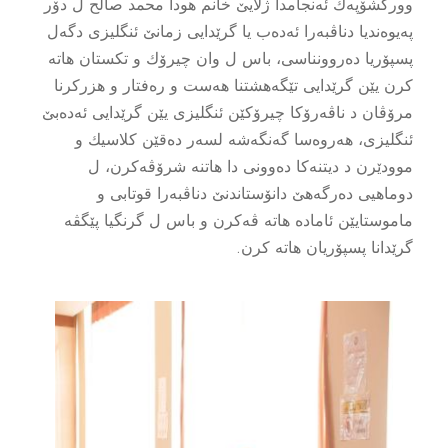
ووركشۆپه‌ك ئه‌نجامدا ژلایێ خانم هودا محمد صالح ل دۆر
په‌یوه‌ندیا دناڤبه‌را ئه‌ده‌ب یا گرێدایى زمانێ ئنگلیزى دگه‌ل
پسپۆریا ده‌روونناسى، باس ل وان چیرۆك و تكستان هاته‌
كرن یێن گرێدایى تێگه‌هشتنا هه‌ست و ره‌فتار و هزركرنا
مرۆڤان د ناڤه‌رۆكا چیرۆكێن ئنگلیزى یێن گرێدایى ئه‌ده‌بێ
ئنگلیزى، هه‌روه‌سا گه‌نگه‌شه‌ لسه‌ر ده‌قێن كلاسیك و
موودێرن د دیتنه‌كا ده‌وونى دا هاتنه‌ شرۆڤه‌كرن، ل
دوماهیى ده‌رگه‌هێ دانۆستاندنێ دناڤبه‌را قوتابى و
ماموستایێن ئاماده‌ هاته‌ ڤه‌كرن و باس ل گرنگیا پێگڤه‌
گرێدانا پسپۆریان هاته‌ كرن.