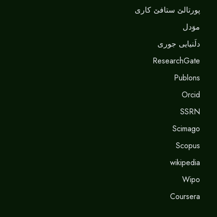
پورتالێ ستافێ کاری
موَدل
دلَنيايى جورى
ResearchGate
Publons
Orcid
SSRN
Scimago
Scopus
wikipedia
Wipo
Coursera