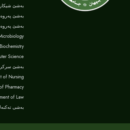
بەشێ شیکاری
بەشێ پەروەر
بەشێ پەروەر
Microbiology
 Biochemistry
ter Science
بەشێ سرکر
t of Nursing
of Pharmacy
ment of Law
بەشی تەکنەل