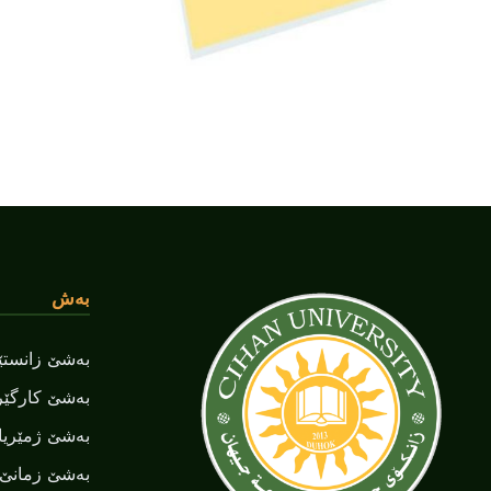
بەش
بەشێ زانستێن
بەشێ کارگێر
بەشێ ژمێریا
بەشێ زمانێ ‌‌