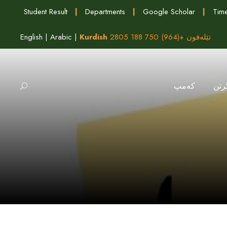
Student Result
|
Departments
|
Google Scholar
|
Time
English
|
Arabic
|
Kurdish
تێلەفون +(964) 750 188 2805
رتن
كه‌مپ