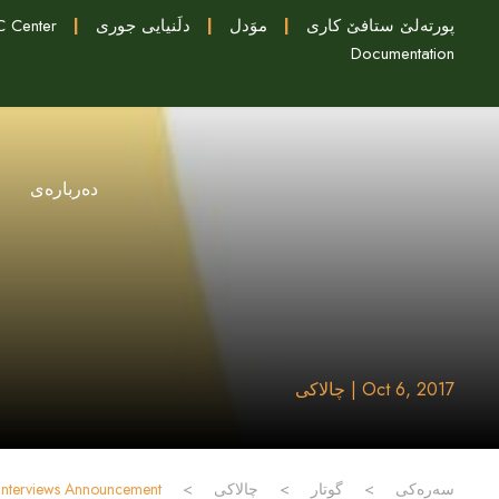
 Center
|
دلَنيايى جورى
|
موَدل
|
پورتەلێ ستافێ کاری
Documentation
دەربارەی
Oct 6, 2017 | چالاکی
Interviews Announcement
>
چالاکی
>
گوتار
>
سەرەکی