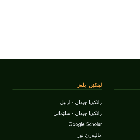
لینکێن بلەز
زانکویا جیهان - اربیل
زانکویا جیهان - سلێمانی
Google Scholar
مالپەرێ نور