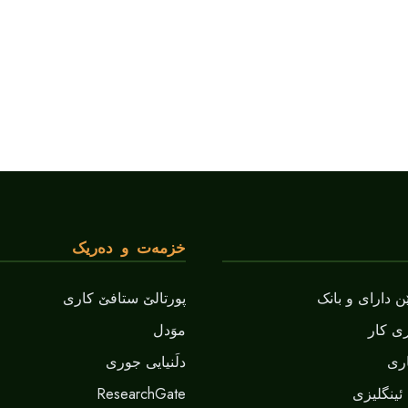
خزمەت و دەریک
 دارای و بانک
پورتالێ ستافێ کاری
ی کار
موَدل
ری
دلَنيايى جورى
ResearchGate
ئینگلیزی