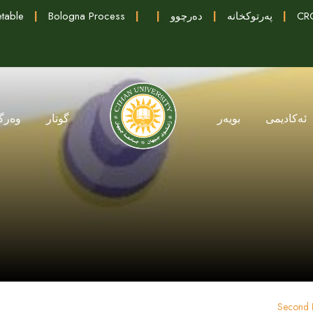
table
|
Bologna Process
|
|
دەرچوو
|
پەرتوکخانە
|
CRC
ئەکادیمی
بویەر
گوتار
وەرگ
Second 