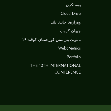
پوستکرن
Cloud Drive
وەزارەتا خاندنا بلند
جیهان گروپ
تابلویێ پێزانینێن کوردستان کوڤید-١٩
WeboMetrics
Portfolio
THE 10TH INTERNATIONAL
CONFERENCE