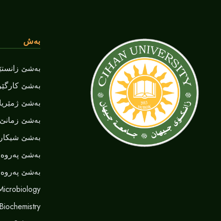
بەش
بەشێ زانستێن
بەشێ کارگێر
بەشێ ژمێریا
بەشێ زمانێ ‌‌
بەشێ شیکاری
بەشێ پەروەر
بەشێ پەروەر
Microbiology
 Biochemistry