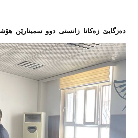
ده‌زگایێ زه‌كاتا زانستى دوو سمینارێن هۆ