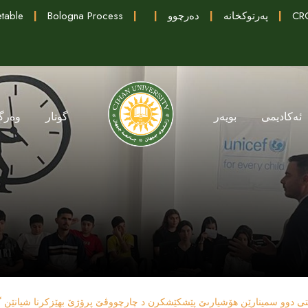
CRC
|
پەرتوکخانە
|
دەرچوو
|
|
Bologna Process
|
table
ئەکادیمی
بویەر
گوتار
وەرگ
نستى دوو سمینارێن هۆشیارىێ پێشكێشكرن د چارچووڤێ پرۆژێ بهێزكرنا شیانێن گ