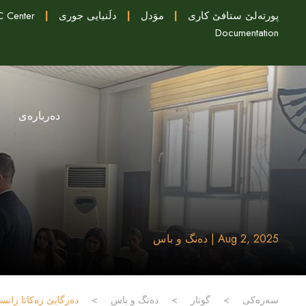
پورتەلێ ستافێ کاری
|
موَدل
|
دلَنيايى جورى
|
 Center
Documentation
دەربارەی
Aug 2, 2025 | دەنگ و باس
سەرەکی
>
گوتار
>
دەنگ و باس
>
ده‌زگایێ زه‌كاتا زا