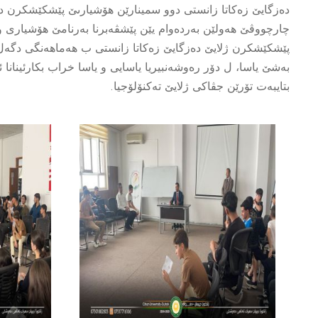
ده‌زگایێ زه‌كاتا زانستى دوو سمینارێن هۆشیارىێ پێشكێشكرن د
بتایبه‌ت تۆرێن جڤاكى ژلایێ ته‌كنۆلۆجیا.