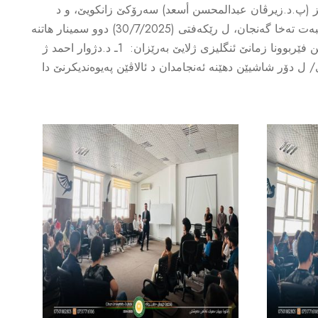
ز (پ.د.زیرڤان عبدالمحسن أسعد) سه‌رۆكێ زانكویێ، و د
چارچووڤێ هه‌ولێن به‌رده‌وام یێن پێشڤه‌برنا به‌رنامێ هۆشیارى و پێگه‌هاندن و ره‌وشه‌نبیریا گشتى بۆ ته‌خ و چینێن جودا یێن جڤاكى بتایبه‌ت ته‌خا گه‌نجان، ل رێكه‌فتى (30/7/2025) دوو سمینار هاتنه‌
پێشكێشكرن ژلایێ ده‌زگایێ زه‌كاتا زانستى ب هه‌ماهه‌نگى دگه‌ل رێڤه‌به‌ریا لاوان ل پارێزگه‌ها دهۆكێ بۆ پشكدارێن خۆلا رێك و ئامرازێن فێربوونا زمانێ ئنگلیزى ژلایێ به‌رێزان: 1ـ د.دژوار احمد ژ
ێ. 2ـ م.خالد ابراهیم ژ به‌شێ زانستێن كۆمپیوته‌رى/ ل دۆر شاشیێن دهێنه‌ ئه‌نجامدان د ئالاڤێن په‌یوه‌ندیكرنێ دا