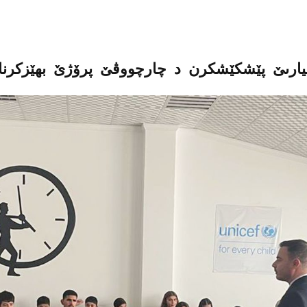
شیارىێ پێشكێشكرن د چارچووڤێ پرۆژێ بهێزكرنا 