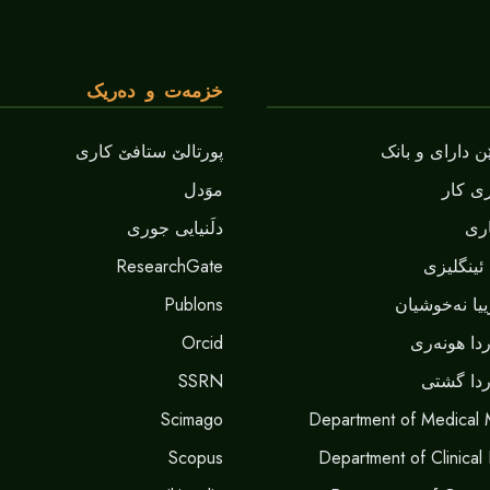
خزمەت و دەریک
 دارای و بانک
پورتالێ ستافێ کاری
ی کار
موَدل
ری
دلَنيايى جورى
ئینگلیزی
ResearchGate
یا نەخوشیان
Publons
دا هونەری
Orcid
دا گشتی
SSRN
Scimago
Department of Medical 
Scopus
Department of Clinical