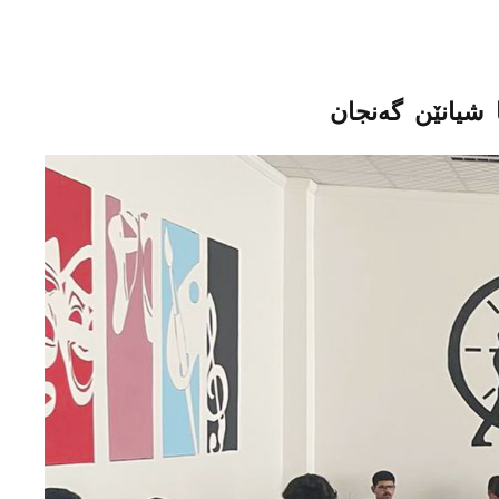
شیانێن گه‌نجان