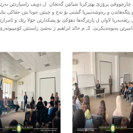
 چارچووڤێ پرۆژێ بهێزكرنا شیانێن گه‌نجان ل دویف راسپاردێن به‌رێ
به‌شێ یاسا، ل دۆر ره‌وشه‌نبیریا یاسایى و یاسا خراب بكارئینانا ئامیرێن په‌یوه‌ندیكرن