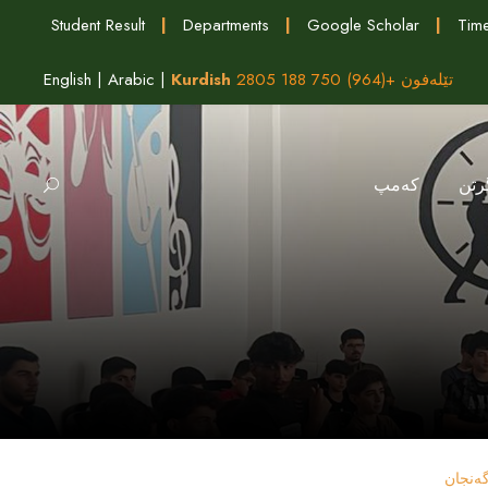
Student Result
|
Departments
|
Google Scholar
|
Time
تێلەفون +(964) 750 188 2805
Kurdish
|
Arabic
|
English
رتن
كه‌مپ
ه‌نجان