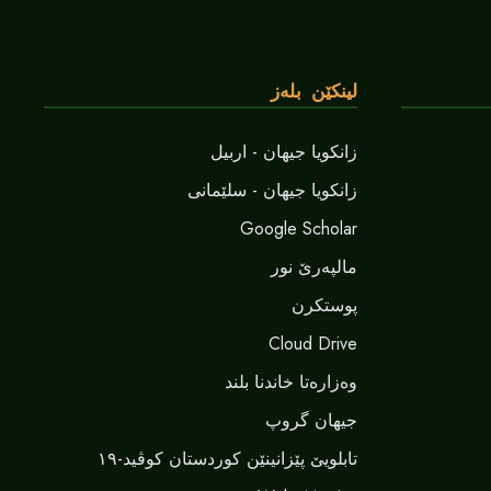
لینکێن بلەز
زانکویا جیهان - اربیل
زانکویا جیهان - سلێمانی
Google Scholar
مالپەرێ نور
پوستکرن
Cloud Drive
وەزارەتا خاندنا بلند
جیهان گروپ
تابلویێ پێزانینێن کوردستان کوڤید-١٩