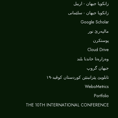
زانکویا جیهان - اربیل
زانکویا جیهان - سلێمانی
Google Scholar
مالپەرێ نور
پوستکرن
Cloud Drive
وەزارەتا خاندنا بلند
جیهان گروپ
تابلویێ پێزانینێن کوردستان کوڤید-١٩
WeboMetrics
Portfolio
THE 10TH INTERNATIONAL CONFERENCE