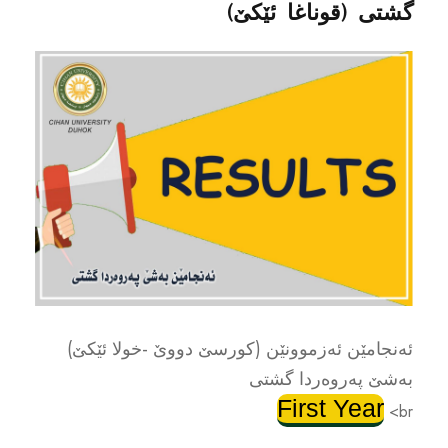
گشتی (قوناغا ئێکێ)
ئەنجامێن ئەزموونێن (کورسێ دووێ -خولا ئێکێ)
بەشێ پەروەردا گشتی
First Year
br>