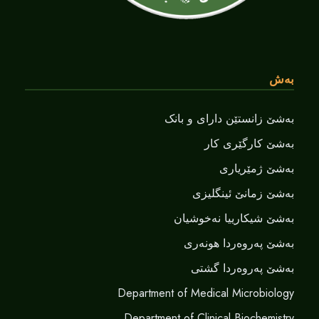
بەش
بەشێ زانستێن دارای و بانک
بەشێ کارگێری کار
بەشێ ژمێریاری
بەشێ زمانێ ‌‌ئینگلیزی
بەشێ شیکارییا نەخوشیان
بەشێ پەروەردا هونەری
بەشێ پەروەردا گشتی
Department of Medical Microbiology
Department of Clinical Biochemistry