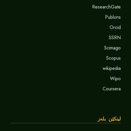
ResearchGate
Publons
Orcid
SSRN
Scimago
Scopus
wikipedia
Wipo
Coursera
لینکێن بلەز