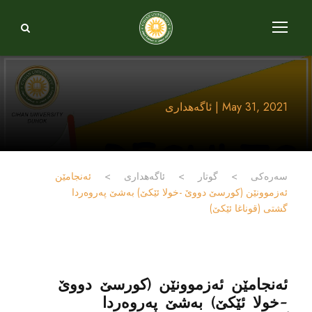
May 31, 2021 | ئاگەهداری
سەرەکی
>
گوتار
>
ئاگەهداری
>
ئەنجامێن
ئەزموونێن (کورسێ دووێ -خولا ئێکێ) بەشێ پەروەردا
گشتی (قوناغا ئێکێ)
ئەنجامێن ئەزموونێن (کورسێ دووێ
-خولا ئێکێ) بەشێ پەروەردا