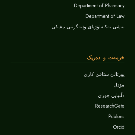
Department of Pharmacy
Department of Law
بەشی تەکنەلۆژیای وێنەگرتنی تیشکی
خزمەت و دەریک
پورتالێ ستافێ کاری
موَدل
دلَنيايى جورى
ResearchGate
Publons
Orcid