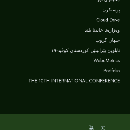
پوستکرن
Cloud Drive
وەزارەتا خاندنا بلند
جیهان گروپ
تابلویێ پێزانینێن کوردستان کوڤید-١٩
WeboMetrics
Portfolio
THE 10TH INTERNATIONAL CONFERENCE