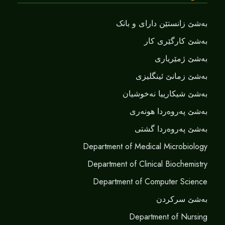
بەشێ زانستێن دارای و بانک
بەشێ کارگێری کار
بەشێ ژمێریاری
بەشێ زمانێ ‌‌ئینگلیزی
بەشێ شیکارییا نەخوشیان
بەشێ پەروەردا هونەری
بەشێ پەروەردا گشتی
Department of Medical Microbiology
Department of Clinical Biochemistry
Department of Computer Science
بەشێ سرکردن
Department of Nursing