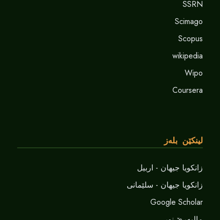
SSRN
Scimago
Scopus
wikipedia
Wipo
Coursera
لینکێن بلەز
زانکویا جیهان - اربیل
زانکویا جیهان - سلێمانی
Google Scholar
مالپەرێ نور