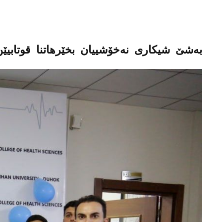
بەشێ شیکاری نەخۆشییان بخێرهاتنا قوتابیێ