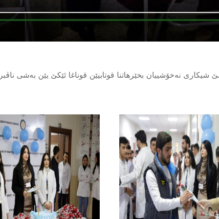
ن قوناغا دوویێ یێن بەشێ شیکاری نەخۆشییان بخێرهاتنا قوتابیێن قوناغا ئێکێ یێن 