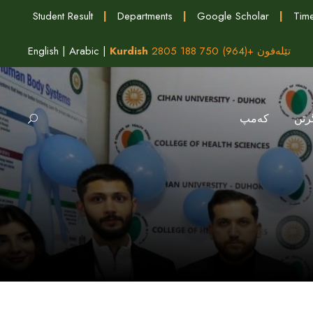
Student Result
|
Departments
|
Google Scholar
|
Time
تێلەفون +(964) 750 188 2805
Kurdish
|
Arabic
|
English
رتن
كه‌مپ