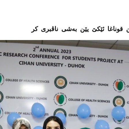
ن قوناغا ئێکێ یێن بەشی ناڤبری کر