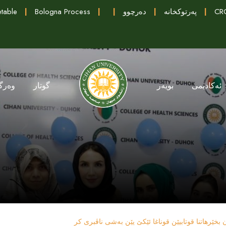
CRC
|
پەرتوکخانە
|
دەرچوو
|
|
Bologna Process
|
table
ئەکادیمی
بویەر
گوتار
وەرگ
ێرهاتنا قوتابیێن قوناغا ئێکێ یێن بەشی ناڤبری کر