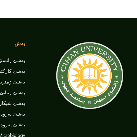
بەش
بەشێ زانستێن
بەشێ کارگێر
بەشێ ژمێریا
بەشێ زمانێ ‌‌
بەشێ شیکاری
بەشێ پەروەر
بەشێ پەروەر
Microbiology