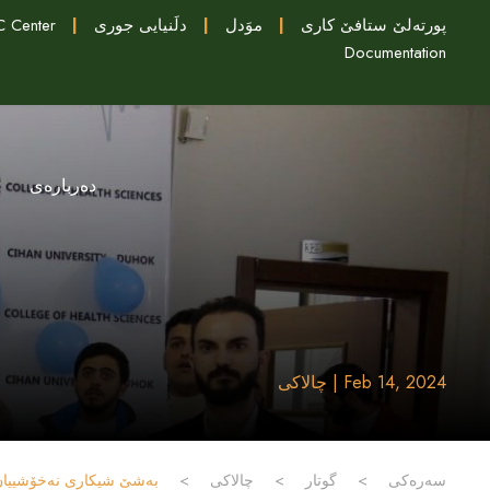
پورتەلێ ستافێ کاری
|
موَدل
|
دلَنيايى جورى
|
 Center
Documentation
دەربارەی
Feb 14, 2024 | چالاکی
سەرەکی
>
گوتار
>
چالاکی
>
بەشێ شیکاری نەخۆشییان بخ