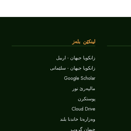
لینکێن بلەز
زانکویا جیهان - اربیل
زانکویا جیهان - سلێمانی
Google Scholar
مالپەرێ نور
پوستکرن
Cloud Drive
وەزارەتا خاندنا بلند
جیهان گروپ