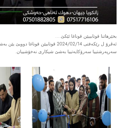
بخێرهاتنا قوتابییێن قوناغا ئێکێ….
ئەڤرۆ ل رێکەفتی 2024/02/14 قوتابیێ
سەرپەرشتییا سەرۆکایەتییا بەشێ شیکاری نەخۆشییان.