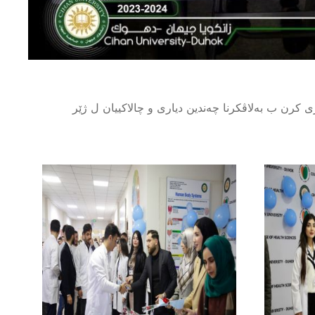
بەشی ناڤبری کرن ب بەلاڤکرنا چەندین دیاری و چالاکییان ل ژێر