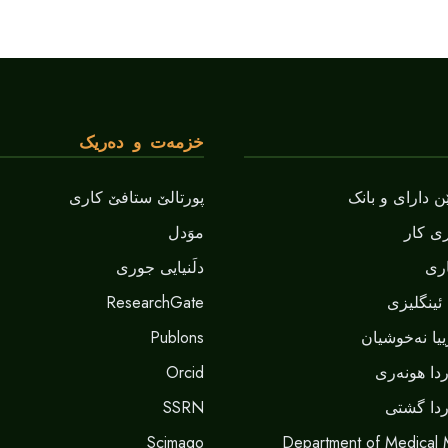
خزمەت و دەریک
 دارای و بانک
پورتالێ ستافێ کاری
ی کار
موَدل
ری
دلَنيايى جورى
ئینگلیزی
ResearchGate
یا نەخوشیان
Publons
دا هونەری
Orcid
دا گشتی
SSRN
Scimago
Department of Medical 