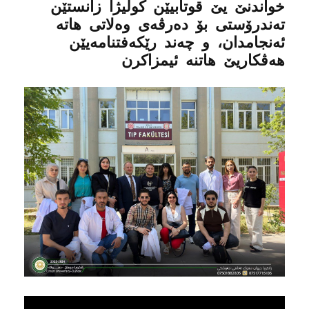
خواندنێ یێ قوتابیێن كولیژا زانستێن
ته‌ندرۆستى بۆ ده‌رڤه‌ى وه‌لاتى هاته‌
ئه‌نجامدان، و چه‌ند رێكه‌فتنامه‌یێن
هه‌ڤكاریێ هاتنه‌ ئیمزاكرن