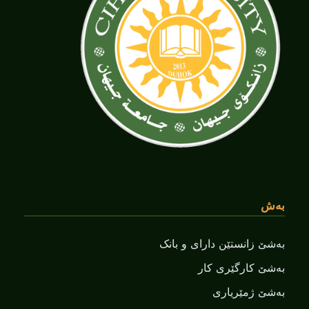
بەش
بەشێ زانستێن دارای و بانک
بەشێ کارگێری کار
بەشێ ژمێریاری