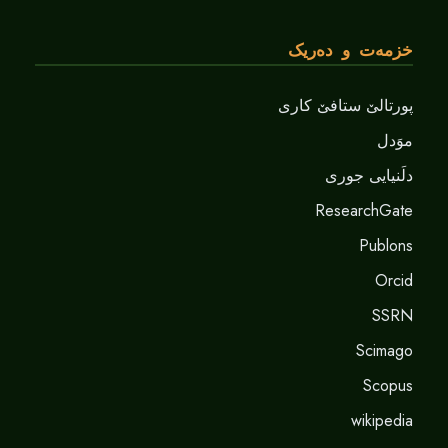
خزمەت و دەریک
پورتالێ ستافێ کاری
موَدل
دلَنيايى جورى
ResearchGate
Publons
Orcid
SSRN
Scimago
Scopus
wikipedia