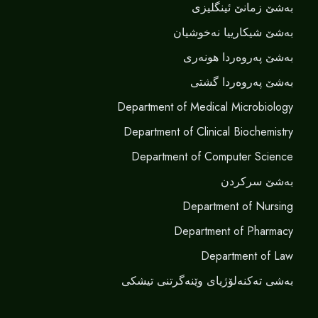
بەشێ زمانێ ‌‌ئینگلیزی
بەشێ شیکارییا نەخوشیان
بەشێ پەروەردا هونەری
بەشێ پەروەردا گشتی
Department of Medical Microbiology
Department of Clinical Biochemistry
Department of Computer Science
بەشێ سرکردن
Department of Nursing
Department of Pharmacy
Department of Law
بەشی تەکنەلۆژیای وێنەگرتنی تیشکی