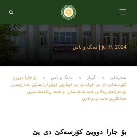
Jul 17, 2024 | دەنگ و باس
سەرەکی
>
گوتار
>
دەنگ و باس
>
بۆ جارا دوویێ
كۆرسه‌كێ دى یێ خواندنێ یێ قوتابیێن كولیژا زانستێن ته‌ندرۆستى
بۆ ده‌رڤه‌ى وه‌لاتى هاته‌ ئه‌نجامدان، و چه‌ند رێكه‌فتنامه‌یێن
هه‌ڤكاریێ هاتنه‌ ئیمزاكرن
بۆ جارا دوویێ كۆرسه‌كێ دى یێ