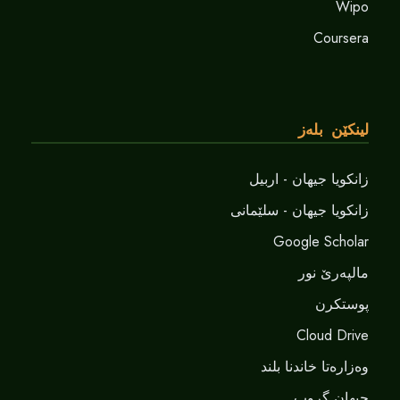
Wipo
Coursera
لینکێن بلەز
زانکویا جیهان - اربیل
زانکویا جیهان - سلێمانی
Google Scholar
مالپەرێ نور
پوستکرن
Cloud Drive
وەزارەتا خاندنا بلند
جیهان گروپ