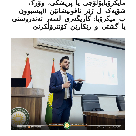
مایکرۆبایۆلۆجی یا پزیشکی، وۆرک
شۆپەک ل ژێر ناڤونیشانێن ((پیسبوون
ب میکرۆبا: کاریگەری لسەر تەندروستی
یا گشتی و رێکارێن کۆنترۆڵکرنێ