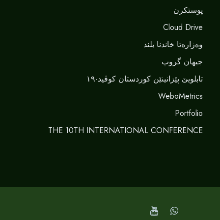
پوستکرن
Cloud Drive
وەزارەتا خاندنا بلند
جیهان گروپ
تابلویێ پێزانینێن کوردستان کوڤید-١٩
WeboMetrics
Portfolio
THE 10TH INTERNATIONAL CONFERENCE