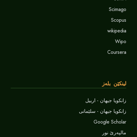
Scimago
Scopus
wikipedia
Wipo
Coursera
لینکێن بلەز
زانکویا جیهان - اربیل
زانکویا جیهان - سلێمانی
Google Scholar
مالپەرێ نور