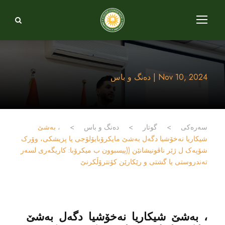
Nov 10, 2024 | دەنگ و باس
سەرەکی
>
گوتار
>
دەنگ و باس
>
، بەشێ
شیکاریا نەخۆشیا دگەل بەشێ مایکرۆبایۆلۆجی یا پزیشکی، وۆرک
شۆپەک ل ژێر ناڤونیشانێن ((پیسبوون ب میکرۆبا: کاریگەری لسەر
تەندروستی یا گشتی و رێکارێن کۆنترۆڵکرنێ
، بەشێ شیکاریا نەخۆشیا دگەل بەشێ