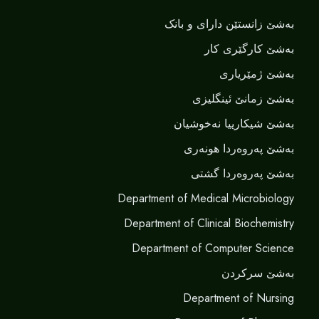
بەشێ زانستێن دارای و بانک
بەشێ کارگێری کار
بەشێ ژمێریاری
بەشێ زمانێ ‌‌ئینگلیزی
بەشێ شیکارییا نەخوشیان
بەشێ پەروەردا هونەری
بەشێ پەروەردا گشتی
Department of Medical Microbiology
Department of Clinical Biochemistry
Department of Computer Science
بەشێ سرکردن
Department of Nursing