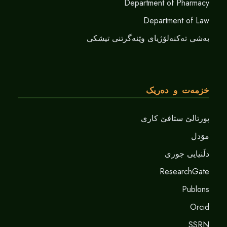
Department of Pharmacy
Department of Law
بەشی تەکنەلۆژیای وێنەگرتنی تیشکی
خزمەت و دەریک
پورتالێ ستافێ کاری
موَدل
دلَنيايى جورى
ResearchGate
Publons
Orcid
SSRN