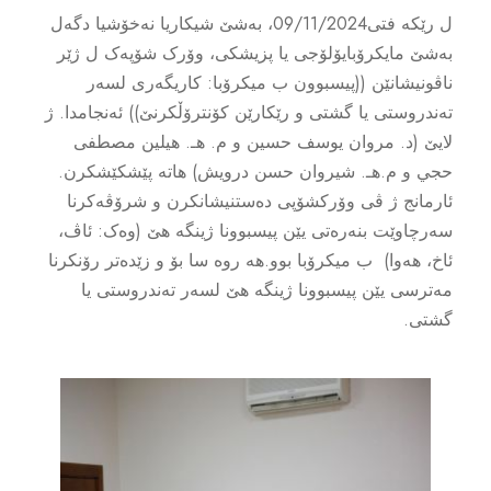
ل رێکه فتی09/11/2024، بەشێ شیکاریا نەخۆشیا دگەل
بەشێ مایکرۆبایۆلۆجی یا پزیشکی، وۆرک شۆپەک ل ژێر
ناڤونیشانێن ((پیسبوون ب میکرۆبا: کاریگەری لسەر
تەندروستی یا گشتی و رێکارێن کۆنترۆڵکرنێ)) ئەنجامدا. ژ
لایێ (د. مروان يوسف حسين و م. هـ. هيلين مصطفى
حجي و م.هـ. شيروان حسن درويش) هاته پێشکێشکرن.
ئارمانج ژ ڤی وۆرکشۆپی دەستنیشانکرن و شرۆڤەکرنا
سەرچاوێت بنەرەتی یێن پیسبوونا ژینگە هێ (وەک: ئاڤ،
ئاخ، هەوا) ب میکرۆبا بوو.هه روه سا بۆ و زێدەتر رۆنکرنا
مەترسی یێن پیسبوونا ژینگە هێ لسەر تەندروستی یا
گشتی.