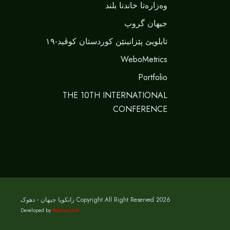
وەزارەتا خاندنا بلند
جیهان گروپ
تابلویێ پێزانینێن کوردستان کوڤید-١٩
WeboMetrics
Portfolio
THE 10TH INTERNATIONAL
CONFERENCE
Copyright All Right Reserved 2026 زانکویا جیهان - دهوک
Developed by
BadinanSoft