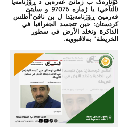
گۆتارەک ب زمانێ عەرەبی د ڕۆژنامەیا
(التآخي) یا ژمارە 97076 و سایتێ
فەرمیێ ڕۆژنامەیێدا ل بن ناڤێ"أطلس
كردستان: حين تتجسد الجغرافيا في
الذاكرة وتخلد الأرض في سطور
الخريطة" بەلاڤبوویە.