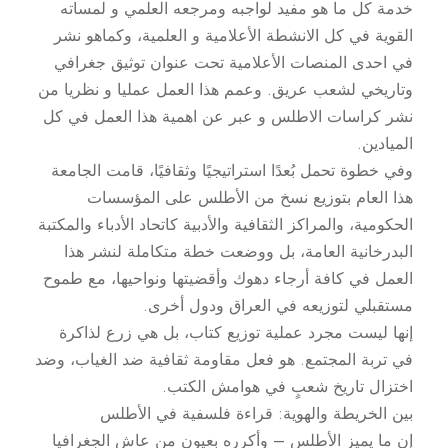
خدمة كل ما هو مفيد لواجبه ومرجعه العلمي و لمساته
القوية في كل الانشطة الأعلامية و العلمية، وكماهو نشر
في احدى المنصات الأعلامية تحت عنوان توثيق جغرافي
وتاريخي لشعب عريق. وعمم هذا العمل عمليا و نظريا من
نشر كراسات الاطلس و عبر عن اهمية هذا العمل في كل
الميادين.
وفي خطوة تحمل بُعدًا استراتيجيًا وثقافيًا، قامت الجامعة
هذا العام بتوزيع نسخ من الأطلس على المؤسسات
الحكومية، والمراكز الثقافية والأدبية كاتحاد الأدباء والمكتبة
البدرخانية العامة، بل ووضعت خطة متكاملة لنشر هذا
العمل في كافة أرجاء دهوك وأقضيتها ونواحيها، مع طموح
مستقبلي لتوزيعه في العراق ودول أخرى.
إنها ليست مجرد عملية توزيع كتاب، بل هي زرع لذاكرة
في تربة المجتمع. هو فعل مقاومة ثقافية ضد الغياب، وضد
اختزال تاريخ شعبٍ في هوامش الكتب.
بين الخريطة والهوية: قراءة فلسفية في الأطلس
إن ما يميز الأطلس – وأكرره بعيون من عاش الجغرافيا