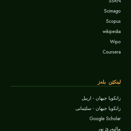
SSRN
Scimago
Scopus
wikipedia
Wipo
Coursera
لینکێن بلەز
زانکویا جیهان - اربیل
زانکویا جیهان - سلێمانی
Google Scholar
مالپەرێ نور