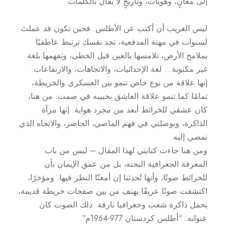
إلى معانٍ، وهويات، وتاريخٍ لا يُقال بالكلمات.
ليس الغريب أن أكتب عن الأطلس. فحين تكون قد عملتَ
لسنوات في مهنة المدفعية، تجد نفسك ترتبط عاطفيًا
بملامح الأرض، تلامسها بالعين قبل الخطى، وتفهمها بلغة
غير مكتوبة… لغة الإحداثيات، والاتجاهات، والارتفاعات.
إنها علاقة من نوع خاص تنمو بين العسكري والخريطة،
تمامًا كما تنمو علاقة العاشق بحبيبه في صمت. من هنا،
كان عشقي للخرائط أبعد من مجرد هواية. إنها مرآة
الذاكرة، وبوصلتي في فهم الماضي، الحاضر، والاتجاه الذي
نمضي إليه.
ومن هنا جاءت كتابتي لهذا المقال – ليس من باب
المعرفة الجغرافية البحتة، بل من عمق الإيمان بأن
للخرائط صوتًا، وأنها تُحدثنا إن أمعنّا النظر فيها. ومؤخرًا،
اكتشفت صوتًا عريقًا يهتف من بين صفحات خريطة قديمة،
يحمل ذاكرة شعب وجغرافيا نازفة. ذلك الصوت كان
عنوانه: “أطلس كردستان 977-1964م”.