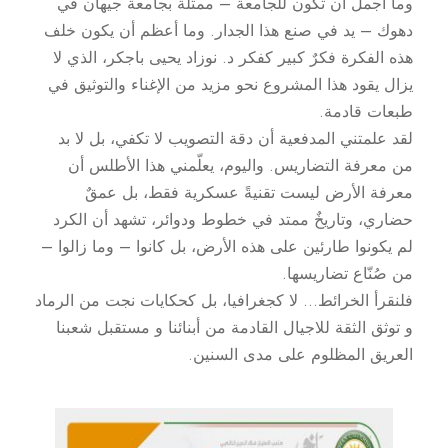
وما أجمل أن تكون للجامعة – ممثلة بجامعة جيهان في
دهوك – يد في صنع هذا الجدار. وما أعظم أن يكون خلف
هذه الفكرة فكرٌ كبير كفكر د. نوزاد يحيى باجكر، الذي لا
يزال يقود هذا المشروع نحو مزيد من الإغناء والتوثيق في
طبعات قادمة.
لقد علمتني المدفعية أن دقة التصويب لا تكفي، بل لا بد
من معرفة التضاريس. واليوم، يعلّمني هذا الأطلس أن
معرفة الأرض ليست تقنيةً عسكرية فقط، بل عمقٌ
حضاري، وتاريخٌ ممتد في خطوط ودوائر، تشهد أن الكرد
لم يكونوا طارئين على هذه الأرض، بل كانوا – وما زالوا –
من صُنّاع تضاريسها.
فلنقرأ الخرائط… لا كجغرافيا، بل كحكايات نجت من الرماد
و توثق الثقة للاجيال القادمة من أبنائنا و مستقبل شعبنا
العريق المظلوم على مدى السنين.