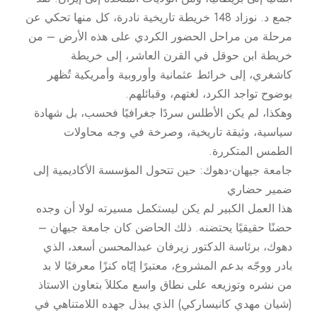
جمع د. نوزاد 148 خريطة تاريخية نادرة، كل منها تحكي عن
مرحلة من مراحل الحضور الكردي على هذه الأرض – من
خريطة ابن حوقل في القرن العاشر، إلى خريطة
كاشغري، إلى خرائط عثمانية وأوروبية وأمريكية تُظهر
بوضوح تواجد الكرد، لغتهم، وقبائلهم.
وهكذا، لم يكن الأطلس سردًا جغرافيًا فحسب، بل شهادة
سياسية، وثيقة تاريخية، وصرخة في وجه محاولات
الطمس المتكررة.
جامعة جيهان-دهوك: حين تتحول المؤسسة الأكاديمية إلى
ضمير حضاري
هذا العمل الكبير لم يكن ليستكمل مسيرته لولا أن وجده
حضنًا حقيقيًا يحتضنه. ذلك الحاضن كان جامعة جيهان –
دهوك، برئاسة الدكتور زيرفان عبدالمحسن أسعد، الذي
بادر ووجّه بدعم المشروع، معتبرًا إيّاه كنزًا معرفيًا لا بد
من نشره وتوزيعه على نطاق واسع مكللاَ بتعاون الاستاذ
(شيان مهدي كانيساركي) الذي يبذل جهده اللامتناهي في