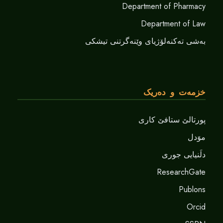
Department of Pharmacy
Department of Law
بەشی تەکنەلۆژیای وێنەگرتنی تیشکی
خزمەت و دەریک
پورتالێ ستافێ کاری
موَدل
دلَنيايى جورى
ResearchGate
Publons
Orcid