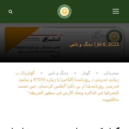
Jul 6, 2025 | دەنگ و باس
سەرەکی
>
گوتار
>
دەنگ و باس
>
گۆتارەک ب
زمانێ عەرەبی د ڕۆژنامەیا (التآخي) یا ژمارە 97076 و سایتێ
فەرمیێ ڕۆژنامەیێدا ل بن ناڤێ"أطلس كردستان: حين تتجسد
الجغرافيا في الذاكرة وتخلد الأرض في سطور الخريطة"
بەلاڤبوویە.