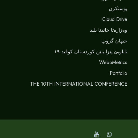
پوستکرن
Cloud Drive
وەزارەتا خاندنا بلند
جیهان گروپ
تابلویێ پێزانینێن کوردستان کوڤید-١٩
WeboMetrics
Portfolio
THE 10TH INTERNATIONAL CONFERENCE