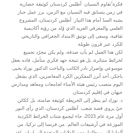
فكرة ُتقاوم النسيان: أطلس كردستان كوثيقة حضارية
في زمن يتسابق فيه النسيان مع الزمن، برز عمل جبار
يشبه السدّ أمام هذا التيار: أطلس كردستان، المشروع
العلمي والمعرفي الفريد الذي وُلد من رؤية أكاديمية
ثقافية، وسعى إلى توثيق الامتداد الجغرافي والتاريخي
للكرد عبر قرون طويلة.
لكن هذا العمل لم يأتِ صدفة، ولم يكن مجرّد تجميع
لخرائط متناثرة، بل هو نتيجة جهد فكري متأمل، قاده بعقل
موسوعي وإصرار نادر الكاتب والباحث الدكتور نوزاد يحيى
باجكر، أحد أبرز المفكرين الكرد المعاصرين، الذي يشغل
اليوم منصب رئيس هيئة الأمناء لجامعات ومعاهد ومدارس
جيهان في إقليم كردستان.
د. نوزاد لم ينظر إلى الخريطة كوثيقة صامتة، بل ككائن
حيّ يروي قصة شعب. أطلس كردستان، الذي رأى النور
أول مرة عام 2023، جاء ليجمع شتات الخرائط الكردية
الموزعة في أرشيفات العالم: من فرنسا إلى تركيا، من
ألمانيا إلى بريطانيا، ومن الولايات المتحدة إلى إيران. لقد