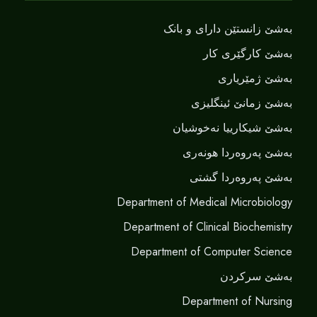
بەشێ زانستێن دارای و بانک
بەشێ کارگێری کار
بەشێ ژمێریاری
بەشێ زمانێ ‌‌ئینگلیزی
بەشێ شیکارییا نەخوشیان
بەشێ پەروەردا هونەری
بەشێ پەروەردا گشتی
Department of Medical Microbiology
Department of Clinical Biochemistry
Department of Computer Science
بەشێ سرکردن
Department of Nursing