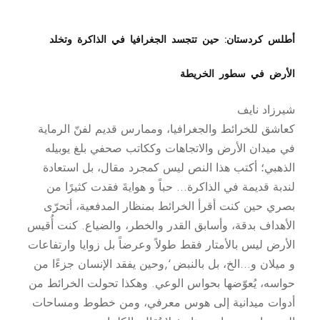
أطلس كردستان: حين تتجسد الجغرافيا في الذاكرة وتخلد
الأرض في سطور الخريطة
شيرزاد نايف
كعاشق للخرائط والجغرافيا، وممارس قديم لفنّ الرماية
في ميدان الأرض والاتجاهات وككاتب صحفي بلغ يوبيله
الذهبي؛ أكتب هذا النص ليس كمجرد مقال، بل استعادة
لندبة قديمة في الذاكرة… حباً و هوايةَ فقدت كثيرًا من
بصري حين كنت أقرأ الخرائط بمنظار المدفعية، أتحرّى
الأهداف بدقة، وأسابق القدر والخطر، والضياع. كنت أُقيس
الأرض ليس بالأمتار فقط طولاً وعرضاً بل زوايا وارتفاعات
و ميلان و…الخ، بل بالنبض ‘,وحين يفقد الإنسان جزءًا من
حواسه، يُعوّضها بحواس الوعي. وهكذا تحولت الخرائط من
أدوات ميدانية إلى هوس معرفي، ومن خطوط ومساحات