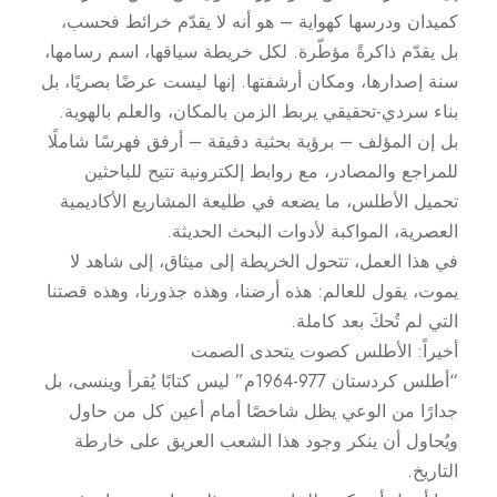
كميدان ودرسها كهواية – هو أنه لا يقدّم خرائط فحسب،
بل يقدّم ذاكرةً مؤطّرة. لكل خريطة سياقها، اسم رسامها،
سنة إصدارها، ومكان أرشفتها. إنها ليست عرضًا بصريًا، بل
بناء سردي-تحقيقي يربط الزمن بالمكان، والعلم بالهوية.
بل إن المؤلف – برؤية بحثية دقيقة – أرفق فهرسًا شاملًا
للمراجع والمصادر، مع روابط إلكترونية تتيح للباحثين
تحميل الأطلس، ما يضعه في طليعة المشاريع الأكاديمية
العصرية، المواكبة لأدوات البحث الحديثة.
في هذا العمل، تتحول الخريطة إلى ميثاق، إلى شاهد لا
يموت، يقول للعالم: هذه أرضنا، وهذه جذورنا، وهذه قصتنا
التي لم تُحكَ بعد كاملة.
أخيراً: الأطلس كصوت يتحدى الصمت
“أطلس كردستان 977-1964م” ليس كتابًا يُقرأ وينسى، بل
جدارًا من الوعي يظل شاخصًا أمام أعين كل من حاول
ويُحاول أن ينكر وجود هذا الشعب العريق على خارطة
التاريخ.