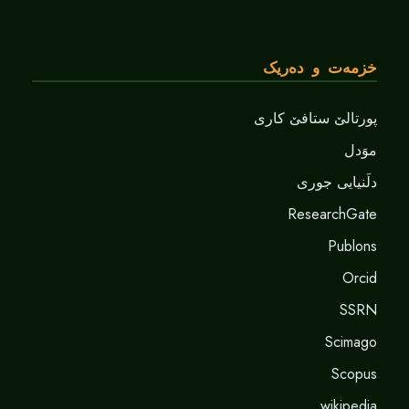
خزمەت و دەریک
پورتالێ ستافێ کاری
موَدل
دلَنيايى جورى
ResearchGate
Publons
Orcid
SSRN
Scimago
Scopus
wikipedia