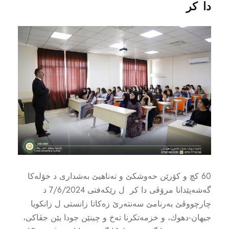
دا كر
60 كچ و كۆرێن حه‌وشكێ و ته‌ناهیێ به‌شدارى د خۆله‌كا
گه‌شه‌پێدانا مرۆڤى دا كر ل رێكه‌فتى 7/6/2024 د
چارچووڤێ به‌رنامێ سه‌نته‌رێ زه‌كاتا زانستى ل زانكویا
جیهان-دهوك، و خزمه‌تكرنا ته‌خ و چینێن جودا یێن جڤاكى،