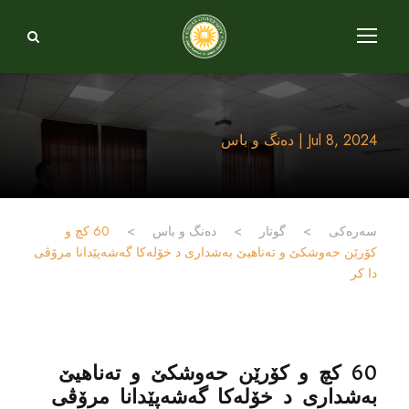
Jul 8, 2024 | دەنگ و باس
سەرەکی
>
گوتار
>
دەنگ و باس
>
60 كچ و
كۆرێن حه‌وشكێ و ته‌ناهیێ به‌شدارى د خۆله‌كا گه‌شه‌پێدانا مرۆڤى
دا كر
60 كچ و كۆرێن حه‌وشكێ و ته‌ناهیێ
به‌شدارى د خۆله‌كا گه‌شه‌پێدانا مرۆڤى