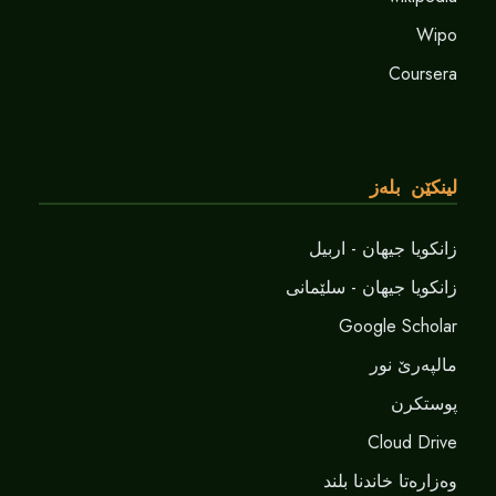
Wipo
Coursera
لینکێن بلەز
زانکویا جیهان - اربیل
زانکویا جیهان - سلێمانی
Google Scholar
مالپەرێ نور
پوستکرن
Cloud Drive
وەزارەتا خاندنا بلند