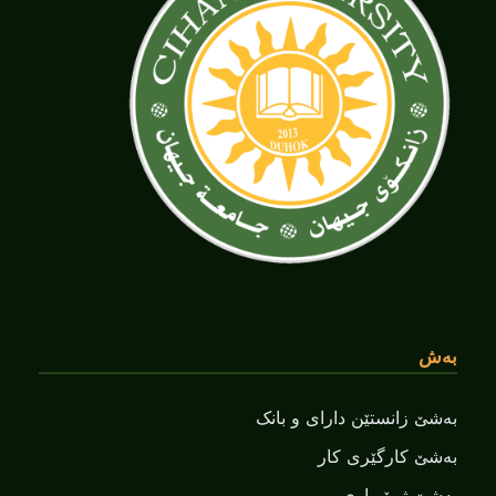
بەش
بەشێ زانستێن دارای و بانک
بەشێ کارگێری کار
بەشێ ژمێریاری