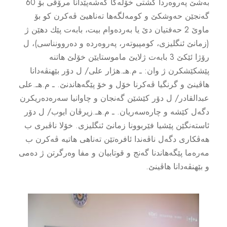
به‌شێ په‌روه‌ردا گشتى خۆله‌كا گه‌شه‌پێدانا مرۆڤى بۆ 60
گه‌نجێن حه‌وشكێ و كومه‌لگه‌ها ته‌ناهیێ ڤه‌كرن كو بۆ
ماوێ 2 حه‌فتیان دێ یا به‌رده‌وام بیت، بابه‌ت پێك دهێن ژ
(زمانێ ئنگلیزى، كومپیوته‌ر، په‌روه‌رده‌ و ده‌روونناسى)، ل
رۆژا ئێكێ 3 بابه‌ت ژلایێ ماموستایێن خۆلێ هاتنه‌
پێشكێشكرن ژ وان: ـ م.هـ.هژار علی/ ل دۆر بێهنڤه‌دانا
هاڤینێ و گرنگیا ڤه‌كرنا خۆل و خۆ پێگه‌هاندنێ. ـ م.هـ.علی
عبدالقادر/ ل دۆر كێشێن گه‌نجان و چاوانیا سه‌ره‌ده‌ریكرن
دگه‌ل كێشه‌ و چاره‌سه‌ریان. ـ م.هـ.زیرڤان ایوب/ ل دۆر
ئاسته‌نگێن پێشیا فێربوونا زمانێ ئنگلیزى. خۆلا ناڤبرى ب
هه‌ڤكارى دگه‌ل ناڤه‌ندا ئافره‌تێن ته‌ناهى هاتیه‌ ڤه‌كرن ب
مه‌ره‌ما پێگه‌هاندنا گه‌نج و قوتابیان و مفا وه‌رگرتن ژ ده‌مى
و بێهنڤه‌دانا هاڤینێ.