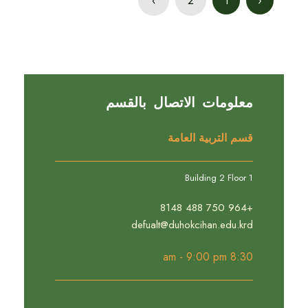
›
2
1
‹
معلومات الاتصال بالقسم
قسم التربية العامة
Building 2 Floor 1
+964 750 488 8148
defualt@duhokcihan.edu.krd
8:30 am - 9:00 pm