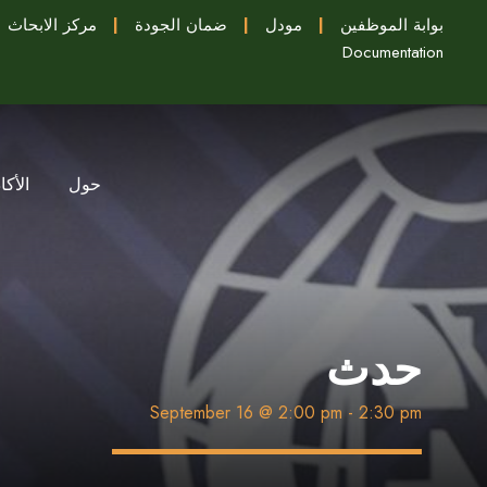
بوابة الموظفين
|
مودل
|
ضمان الجودة
|
مركز الابحاث
Documentation
حول
الأكا
حدث
September 16 @ 2:00 pm
-
2:30 pm