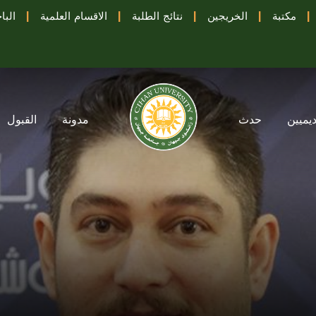
|
مكتبة
|
الخريجين
|
نتائج الطلبة
|
الاقسام العلمية
|
البا
ديميين
حدث
مدونة
القبول