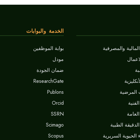
الخدمة والبوابات
لمالية والمصرفية
بوابة الموظفين
اعمال
مودل
ة
ضمان الجودة
نكليزية
ResearchGate
 المرضية
Publons
لفنية
Orcid
العامة
SSRN
لدقيقة الطبية
Scimago
 الحيوية السريرية
Scopus