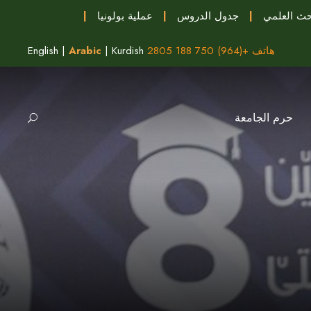
حث العلمي
|
جدول الدروس
|
عملية بولونيا
|
هاتف +(964) 750 188 2805
Kurdish
|
Arabic
|
English
حرم الجامعة