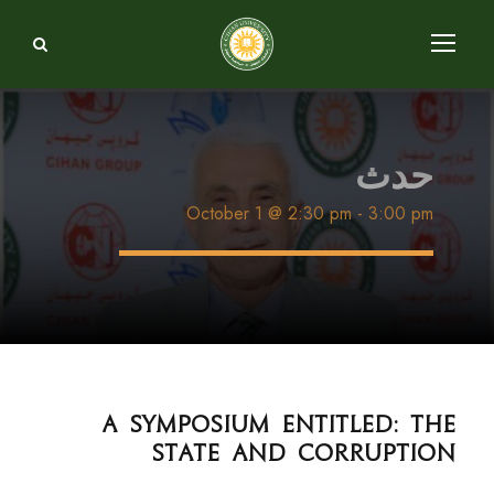
حدث
October 1 @ 2:30 pm
-
3:00 pm
A symposium entitled: the
state and corruption