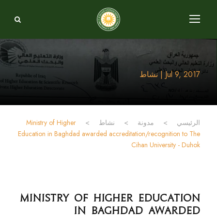
Jul 9, 2017 | نشاط
الرئيسي
>
مدونة
>
نشاط
>
Ministry of Higher
Education in Baghdad awarded accreditation/recognition to The
Cihan University - Duhok
Ministry of Higher Education
in Baghdad awarded