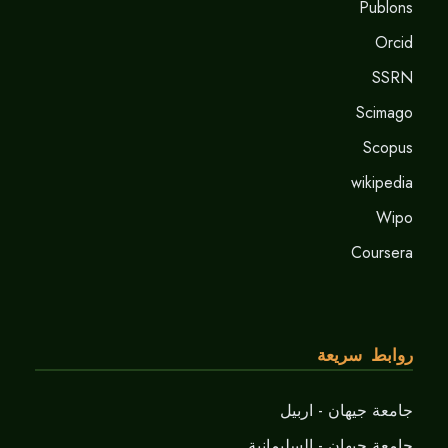
Publons
Orcid
SSRN
Scimago
Scopus
wikipedia
Wipo
Coursera
روابط سريعة
جامعة جيهان - اربيل
جامعة جيهان - السليمانية