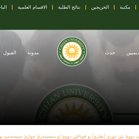
|
مكتبة
|
الخريجين
|
نتائج الطلبة
|
الاقسام العلمية
|
البا
ديميين
حدث
مدونة
القبول
ێ دووێ یێن تیوری (نظري) بو قوناغێن دووێ (و سمستەرێ چوارێ سیستەمێ پو