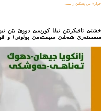
چوارئ یێن پشکێن زانستی
خشتێ تاقیکرنێن نیڤا کورسێ دووێ یێن تی
سمستەرێ شەشێ سیستەمێ پولونی) و قونا