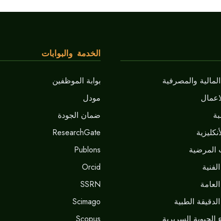
الخدمة والبوابات
لمالية والمصرفية
بوابة الموظفين
اعمال
مودل
ة
ضمان الجودة
نكليزية
ResearchGate
 المرضية
Publons
لفنية
Orcid
العامة
SSRN
لدقيقة الطبية
Scimago
 الحيوية السريرية
Scopus