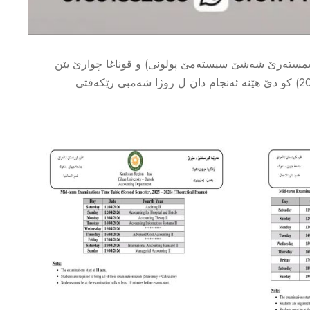
سمستەرێ شەشێ سیستەمێ پولونی) و قوناغا چوارئ یێن
پشکێن زانستی (ئینگلیزی، زانستێن کومپیوتەری، کارگێری کار، و ژمێریاری) دگەل (کولیژا دەرمانسازی) بو سالا خواندنێ (2025 - 2026) کو دێ هێنە ئەنجام دان ل روژا شەمبی رێکەفتی