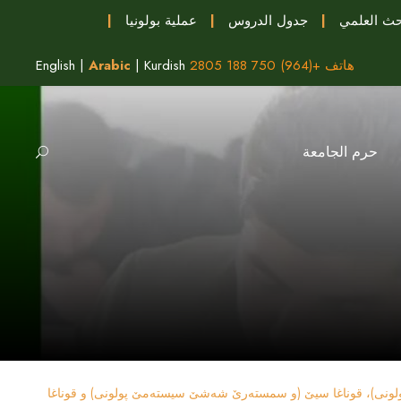
حث العلمي
|
جدول الدروس
|
عملية بولونيا
|
هاتف +(964) 750 188 2805
Kurdish
|
Arabic
|
English
حرم الجامعة
لونی)، قوناغا سيێ (و سمستەرێ شەشێ سیستەمێ پولونی) و قوناغا