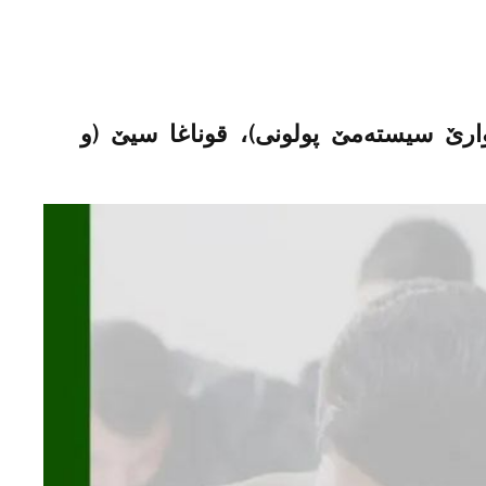
رێ سیستەمێ پولونی)، قوناغا سيێ (و