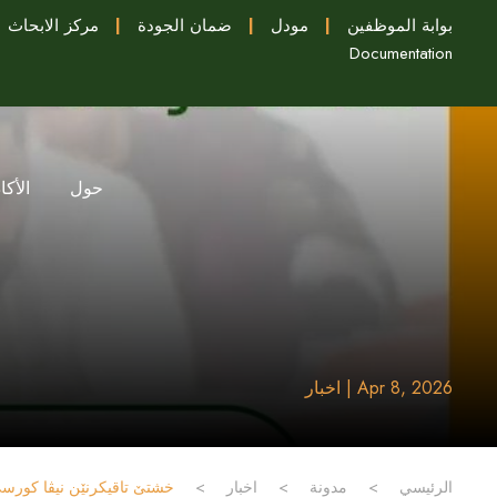
بوابة الموظفين
|
مودل
|
ضمان الجودة
|
مركز الابحاث
Documentation
حول
الأكا
Apr 8, 2026 | اخبار
الرئيسي
>
مدونة
>
اخبار
>
خشتێ تاقیکرنێن نیڤا کورس