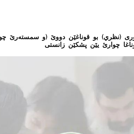
وری (نظري) بو قوناغێن دووێ (و سمستەرێ چوا
غا چوارئ یێن پشکێن زانستی