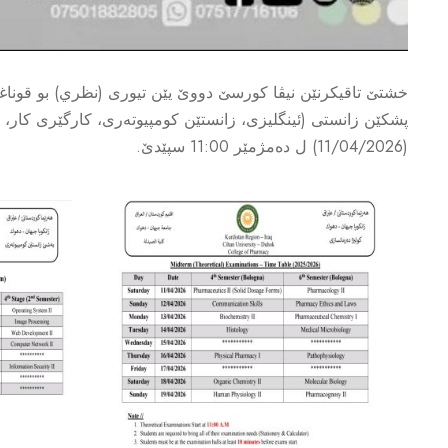
خشتێ تاقیکرنێن نیڤا کورسێ دووێ یێن تیوری (نظري) بو قو
(11/04/2026) ل دەمژمێر 11:00 سپێدێ.