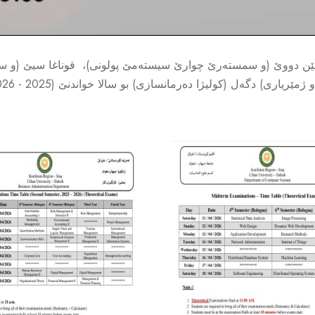
ناغێن دووێ (و سمستەرێ چوارێ سیستەمێ پولونی)، قوناغا سيێ (و 