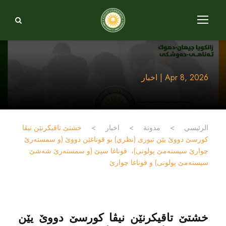
Apr 8, 2026 | اخبار
الرئيسي
>
مدونة
>
اخبار
>
خشتێ تاقیکرنێن نیڤا
کورسێ دووێ یێن تیوری (نظري) بو قوناغێن دووێ (و سمستەرێ
چوارێ سیستەمێ پولونی)، قوناغا سيێ (و سمستەرێ شەشێ
سیستەمێ پولونی) و قوناغا چوارئ
خشتێ تاقیکرنێن نیڤا کورسێ دووێ یێن