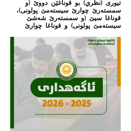
تیوری (نظري) بو قوناغێن دووێ (و
سمستەرێ چوارێ سیستەمێ پولونی)،
قوناغا سيێ (و سمستەرێ شەشێ
سیستەمێ پولونی) و قوناغا چوارئ