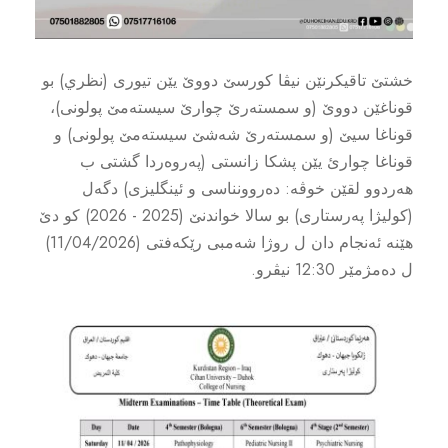
خشتێ تاقیکرنێن نیڤا کورسێ دووێ یێن تیوری (نظري) بو
قوناغێن دووێ (و سمستەرێ چوارێ سیستەمێ پولونی)،
قوناغا سيێ (و سمستەرێ شەشێ سیستەمێ پولونی) و
قوناغا چوارئ یێن پشکا زانستی (پەروەردا گشتی ب
هەردوو لقێن خوڤە: دەروونناسی و ئینگلیزی) دگەل
(کولیژا پەرستاری) بو سالا خواندنێ (2025 - 2026) کو دێ
هێنە ئەنجام دان ل روژا شەمبی رێکەفتی (11/04/2026)
ل دەمژمێر 12:30 نیڤرو.