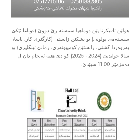
هولێن تاقيكرنا يێن دوماهيا سمسته رێ دووێ (قوناغا ئێکێ
سیستەمێ پولونی) بو پشکێن زانستى (کارگێری کار، یاسا،
پەروەردا گشتی، زانستێن کومپیوتەری، زمانێ ئینگلیزی) بو
سالا خواندنێ (2024 - 2025) کو دێ هێنە ئەنجام دان ل
دەمژمێر 11:00 سپێدێ.