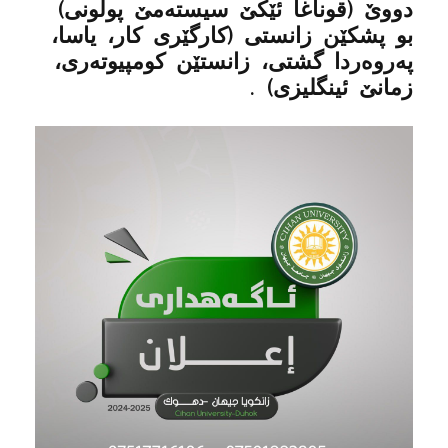
دووێ (قوناغا ئێکێ سیستەمێ پولونی)
بو پشکێن زانستى (کارگێری کار، یاسا،
پەروەردا گشتی، زانستێن کومپیوتەری،
زمانێ ئینگلیزی) .