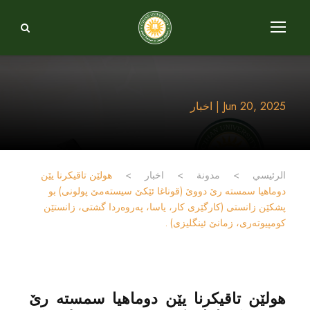
Jun 20, 2025 | اخبار
الرئيسي
>
مدونة
>
اخبار
>
هولێن تاقيكرنا يێن
دوماهيا سمسته رێ دووێ (قوناغا ئێکێ سیستەمێ پولونی) بو
پشکێن زانستى (کارگێری کار، یاسا، پەروەردا گشتی، زانستێن
کومپیوتەری، زمانێ ئینگلیزی) .
هولێن تاقيكرنا يێن دوماهيا سمسته رێ